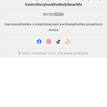
Gastro
Storybook
Roditelji
Smartlife
Impressum
Politika o kolačićima
Uvjeti korištenja
Politika privatnosti
Arhiva
© 2026. Presshaus d.o.o. Sva prava pridržana.