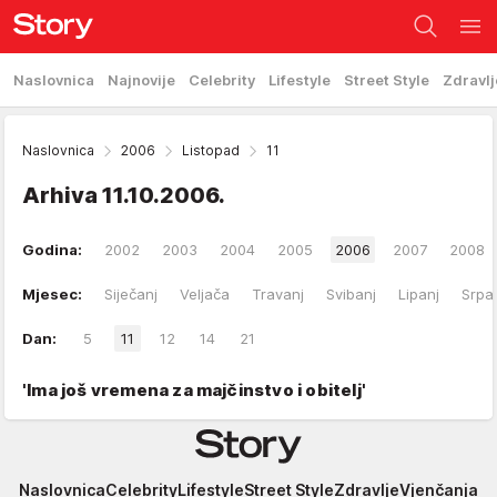
Naslovnica
Najnovije
Celebrity
Lifestyle
Street Style
Zdravlj
Naslovnica
2006
Listopad
11
Arhiva
11.10.2006.
Godina:
2002
2003
2004
2005
2006
2007
2008
Mjesec:
Siječanj
Veljača
Travanj
Svibanj
Lipanj
Srpa
Dan:
5
11
12
14
21
'Ima još vremena za majčinstvo i obitelj'
Story
Naslovnica
Celebrity
Lifestyle
Street Style
Zdravlje
Vjenčanja