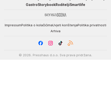
Gastro
Storybook
Roditelji
Smartlife
Impressum
Politika o kolačićima
Uvjeti korištenja
Politika privatnosti
Arhiva
© 2026. Presshaus d.o.o. Sva prava pridržana.