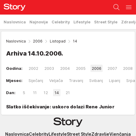
Naslovnica
Najnovije
Celebrity
Lifestyle
Street Style
Zdravlj
Naslovnica
2006
Listopad
14
Arhiva
14.10.2006.
Godina:
2002
2003
2004
2005
2006
2007
2008
Mjesec:
Siječanj
Veljača
Travanj
Svibanj
Lipanj
Srpa
Dan:
5
11
12
14
21
Slatko iščekivanje: uskoro dolazi Rene Junior
Story
Naslovnica
Celebrity
Lifestyle
Street Style
Zdravlje
Vjenčanja