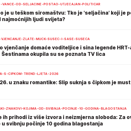
D-VANCE-OD-SELJACINE-POSTAO-UTJECAJAN-POLITICAR
 je u teškom siromaštvu: Tko je 'seljačina' koji je 
 najmoćnijih ljudi svijeta?
-VJENCANJE-ZLATE-MUCK-SUSEC-I-SASE-SUSECA
o vjenčanje domaće voditeljice i sina legende HRT-
 Šestinama okupila su se poznata TV lica
JA-S-CIPKOM-TREND-LJETA-2026
26. u znaku romantike: Slip suknja s čipkom je mus
KI-ZNAKOVI-KOJIMA-OD-SVIBNJA-POCINJE-10-GODINA-BLAGOSTANJA
 ih prihodi iz više izvora i neizmjerna sloboda: Za o
 u svibnju počinje 10 godina blagostanja