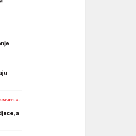
za
anje
aju
USPJEH-U-
djece, a