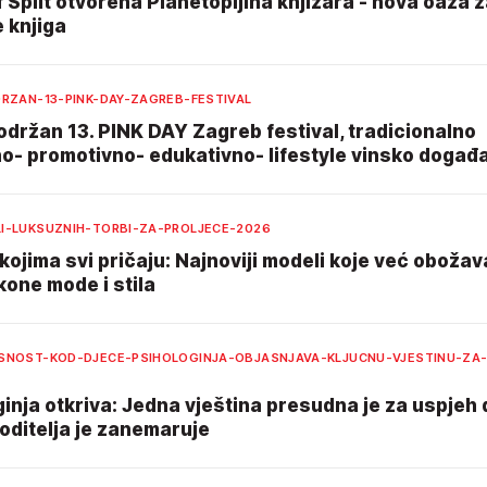
f Split otvorena Planetopijina knjižara - nova oaza 
e knjiga
DRZAN-13-PINK-DAY-ZAGREB-FESTIVAL
održan 13. PINK DAY Zagreb festival, tradicionalno
no- promotivno- edukativno- lifestyle vinsko događ
I-LUKSUZNIH-TORBI-ZA-PROLJECE-2026
kojima svi pričaju: Najnoviji modeli koje već obožav
kone mode i stila
SNOST-KOD-DJECE-PSIHOLOGINJA-OBJASNJAVA-KLJUCNU-VJESTINU-ZA-
inja otkriva: Jedna vještina presudna je za uspjeh 
oditelja je zanemaruje