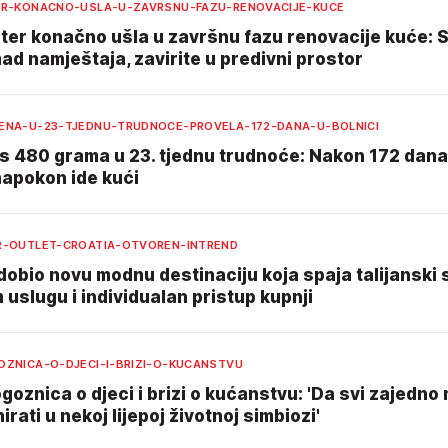
ER-KONACNO-USLA-U-ZAVRSNU-FAZU-RENOVACIJE-KUCE
ter konačno ušla u završnu fazu renovacije kuće: S
ad namještaja, zavirite u predivni prostor
ENA-U-23-TJEDNU-TRUDNOCE-PROVELA-172-DANA-U-BOLNICI
s 480 grama u 23. tjednu trudnoće: Nakon 172 dana
napokon ide kući
R-OUTLET-CROATIA-OTVOREN-INTREND
obio novu modnu destinaciju koja spaja talijanski st
uslugu i individualan pristup kupnji
OZNICA-O-DJECI-I-BRIZI-O-KUCANSTVU
goznica o djeci i brizi o kućanstvu: 'Da svi zajedn
irati u nekoj lijepoj životnoj simbiozi'