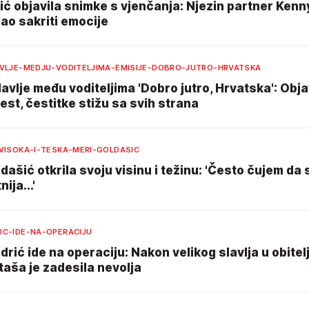
ić objavila snimke s vjenčanja: Njezin partner Kenn
ao sakriti emocije
AVLJE-MEDJU-VODITELJIMA-EMISIJE-DOBRO-JUTRO-HRVATSKA
lavlje među voditeljima 'Dobro jutro, Hrvatska': Objav
ijest, čestitke stižu sa svih strana
-VISOKA-I-TESKA-MERI-GOLDASIC
dašić otkrila svoju visinu i težinu: 'Često čujem da
nija...'
IC-IDE-NA-OPERACIJU
rić ide na operaciju: Nakon velikog slavlja u obitelj
aša je zadesila nevolja