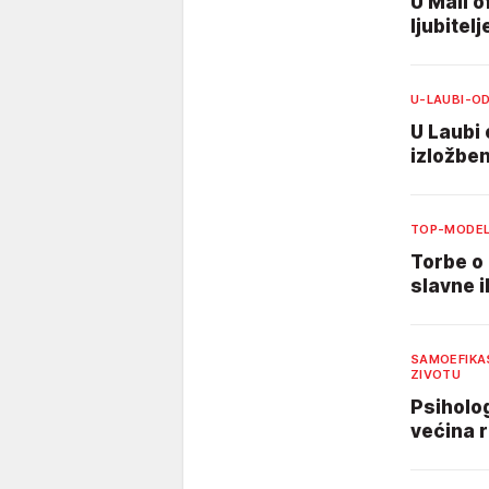
U Mall o
ljubitelj
U-LAUBI-O
U Laubi 
izložbe
TOP-MODEL
Torbe o 
slavne i
SAMOEFIKA
ZIVOTU
Psiholog
većina r