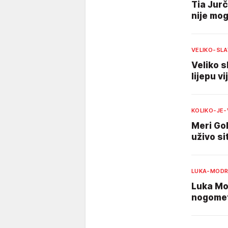
Tia Jurč
nije mog
VELIKO-SL
Veliko s
lijepu v
KOLIKO-JE
Meri Gol
uživo sit
LUKA-MODR
Luka Mod
nogomet