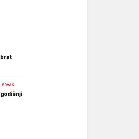
obrat
I-PRVAK
godišnji