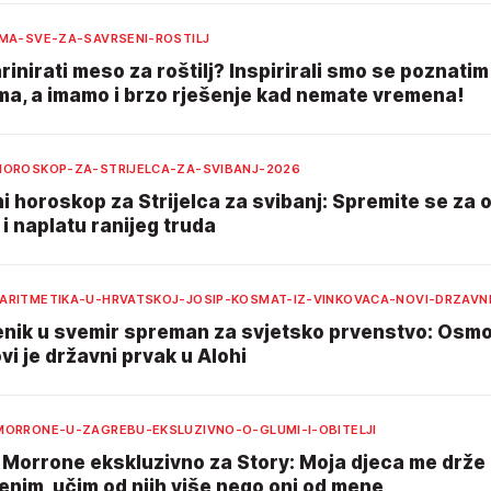
IMA-SVE-ZA-SAVRSENI-ROSTILJ
inirati meso za roštilj? Inspirirali smo se poznatim
ma, a imamo i brzo rješenje kad nemate vremena!
HOROSKOP-ZA-STRIJELCA-ZA-SVIBANJ-2026
 horoskop za Strijelca za svibanj: Spremite se za 
i naplatu ranijeg truda
ARITMETIKA-U-HRVATSKOJ-JOSIP-KOSMAT-IZ-VINKOVACA-NOVI-DRZAVN
jenik u svemir spreman za svjetsko prvenstvo: Osmo
vi je državni prvak u Alohi
MORRONE-U-ZAGREBU-EKSLUZIVNO-O-GLUMI-I-OBITELJI
 Morrone ekskluzivno za Story: Moja djeca me drže
enim, učim od njih više nego oni od mene