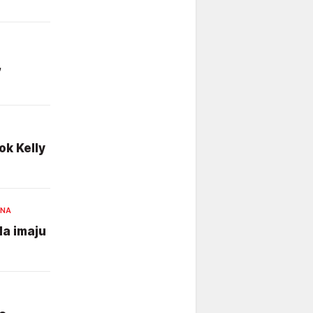
,
ok Kelly
INA
da imaju