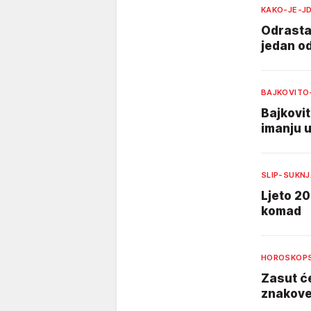
KAKO-JE-J
Odrastao
jedan od
BAJKOVITO
Bajkovit
imanju u
SLIP-SUKN
Ljeto 20
komad
HOROSKOPS
Zasut će
znakove