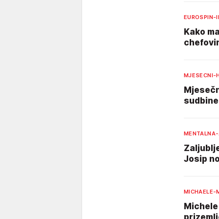
EUROSPIN-
Kako mar
chefovi
MJESECNI-
Mjesečni
sudbine 
MENTALNA-
Zaljubl
Josip no
MICHAELE-
Michele
prizemlj