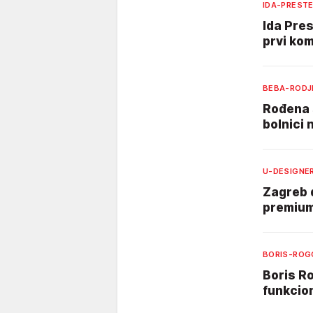
IDA-PREST
Ida Pres
prvi kom
BEBA-RODJ
Rođena 
bolnici 
U-DESIGNE
Zagreb d
premium 
BORIS-ROG
Boris Ro
funkcion