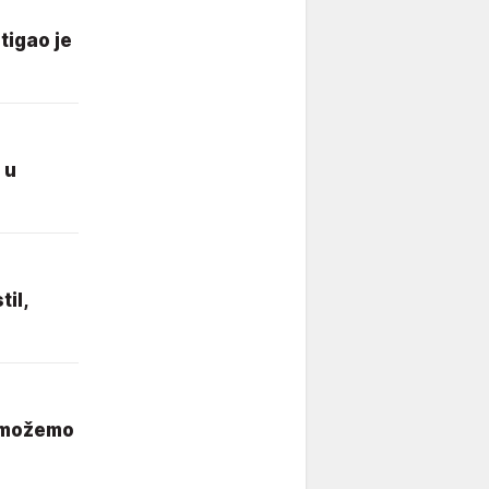
tigao je
 u
il,
o možemo