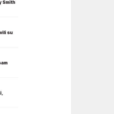
y Smith
ili su
 sam
i,