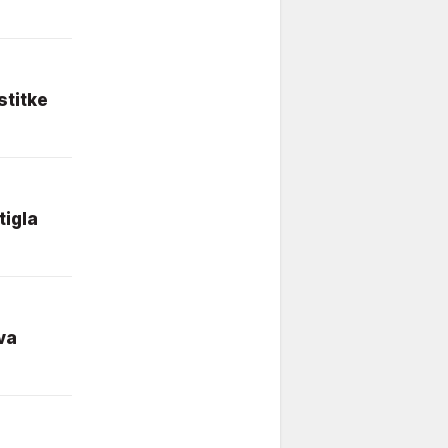
stitke
tigla
va