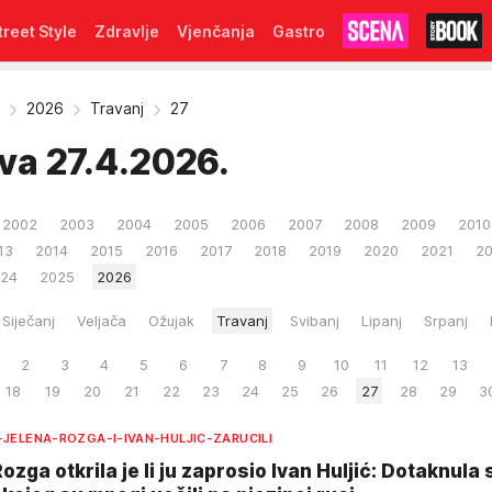
treet Style
Zdravlje
Vjenčanja
Gastro
2026
Travanj
27
iva
27.4.2026.
2002
2003
2004
2005
2006
2007
2008
2009
2010
13
2014
2015
2016
2017
2018
2019
2020
2021
2
24
2025
2026
Siječanj
Veljača
Ožujak
Travanj
Svibanj
Lipanj
Srpanj
2
3
4
5
6
7
8
9
10
11
12
13
18
19
20
21
22
23
24
25
26
27
28
29
3
-JELENA-ROZGA-I-IVAN-HULJIC-ZARUCILI
ozga otkrila je li ju zaprosio Ivan Huljić: Dotaknula 