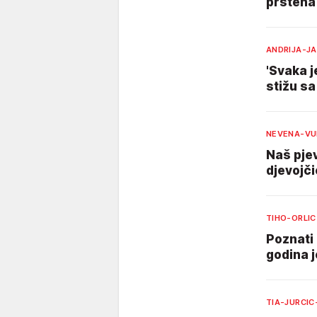
prstena 
ANDRIJA-J
'Svaka j
stižu sa
NEVENA-VU
Naš pjev
djevojči
TIHO-ORLIC
Poznati 
godina j
TIA-JURCI