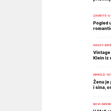
ZAVIRITE-
Pogled u
romantič
HAILEY-BIE
Vintage 
Klein iz
ARNOLD-SC
Ženu je 
i sina, 
NOVI-BREN