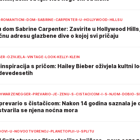
U-ROMANTICNI-DOM-SABRINE-CARPENTER-U-HOLLYWOOD-HILLSU
 dom Sabrine Carpenter: Zavirite u Hollywood Hills
nu adresu glazbene dive o kojoj svi pričaju
BER-OZIVJELA-VINTAGE-LOOK-KELLY-KLEIN
inspiracija s pričom: Hailey Bieber oživjela kultni lo
 devedesetih
HWARZENEGGER-PREVARIO-JE-ZENU-S-CISTACICOM-I-S-NJOM-DOBIO-S
prevario s čistačicom: Nakon 14 godina saznala je 
ostvarila se njena noćna mora
DOVI-U-NOVOOTVORENOJ-PLANETOPIJI-U-SPLITU