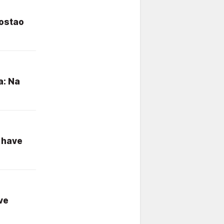
postao
a: Na
t have
ve