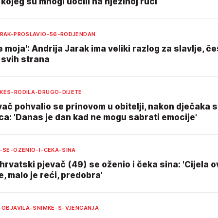
kojeg su mnogi uočili na njezinoj ruci
ARAK-PROSLAVIO-56-RODJENDAN
e moja': Andrija Jarak ima veliki razlog za slavlje, če
 svih strana
KES-RODILA-DRUGO-DIJETE
ač pohvalio se prinovom u obitelji, nakon dječaka s
ca: 'Danas je dan kad ne mogu sabrati emocije'
-SE-OZENIO-I-CEKA-SINA
hrvatski pjevač (49) se oženio i čeka sina: 'Cijela o
e, malo je reći, predobra'
C-OBJAVILA-SNIMKE-S-VJENCANJA