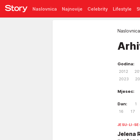
Naslovnica
Najnovije
Celebrity
Lifestyle
S
Pretplata
Naslovnica
Arh
Godina:
2012
20
2023
20
Mjesec:
Dan:
1
16
17
JESU-LI-SE
Jelena R