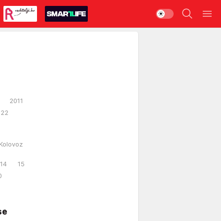
2011
022
Kolovoz
14
15
0
se