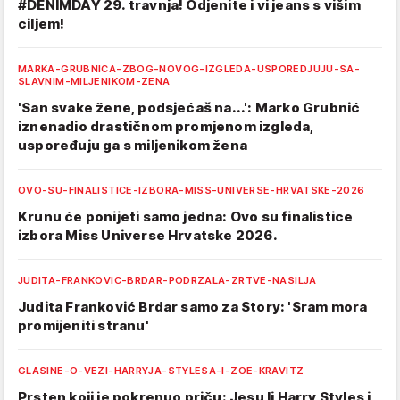
#DENIMDAY 29. travnja! Odjenite i vi jeans s višim
ciljem!
MARKA-GRUBNICA-ZBOG-NOVOG-IZGLEDA-USPOREDJUJU-SA-
SLAVNIM-MILJENIKOM-ZENA
'San svake žene, podsjećaš na...': Marko Grubnić
iznenadio drastičnom promjenom izgleda,
uspoređuju ga s miljenikom žena
OVO-SU-FINALISTICE-IZBORA-MISS-UNIVERSE-HRVATSKE-2026
Krunu će ponijeti samo jedna: Ovo su finalistice
izbora Miss Universe Hrvatske 2026.
JUDITA-FRANKOVIC-BRDAR-PODRZALA-ZRTVE-NASILJA
Judita Franković Brdar samo za Story: 'Sram mora
promijeniti stranu'
GLASINE-O-VEZI-HARRYJA-STYLESA-I-ZOE-KRAVITZ
Prsten koji je pokrenuo priču: Jesu li Harry Styles i