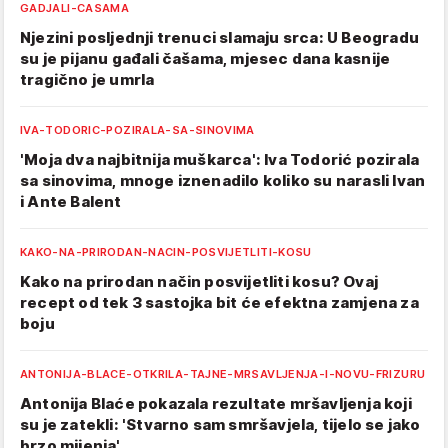
GADJALI-CASAMA
Njezini posljednji trenuci slamaju srca: U Beogradu
su je pijanu gađali čašama, mjesec dana kasnije
tragično je umrla
IVA-TODORIC-POZIRALA-SA-SINOVIMA
'Moja dva najbitnija muškarca': Iva Todorić pozirala
sa sinovima, mnoge iznenadilo koliko su narasli Ivan
i Ante Balent
KAKO-NA-PRIRODAN-NACIN-POSVIJETLITI-KOSU
Kako na prirodan način posvijetliti kosu? Ovaj
recept od tek 3 sastojka bit će efektna zamjena za
boju
ANTONIJA-BLACE-OTKRILA-TAJNE-MRSAVLJENJA-I-NOVU-FRIZURU
Antonija Blaće pokazala rezultate mršavljenja koji
su je zatekli: 'Stvarno sam smršavjela, tijelo se jako
brzo mijenja'