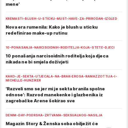
mene'
KREMASTI-BLUSH-U-STICKU-MUST-HAVE-ZA-PRIRODAN-IZGLED
Nova era rumenila: Kako je blush u sticku
redefinirao make-up rutinu
10-PONASANJA-NARCISOIDNIH-RODITELJA-KOJA-STETE-DJECI
10 ponašanja narcisoidnih roditelja koja djeca
nikada ne bi smjela doživjeti
KAKO-JE-SEKTA-UTJECALA-NA-BRAK-EROSA-RAMAZZOTTIJA-I-
MICHELLE-HUNZIKER
'Razveli smo se jer mi je sekta branila spolne
odnose': Razvod manekenke i glazbenika iz
zagrebačke Arene šokirao sve
DENIM-DAY-PODRSKA-ZRTVAMA-SEKSUALNOG-NASILJA
Magazin Story & Ženska soba obilježit će