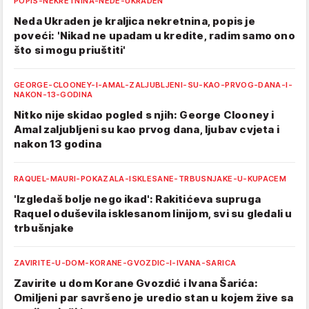
POPIS-NEKRETNINA-NEDE-UKRADEN
Neda Ukraden je kraljica nekretnina, popis je
poveći: 'Nikad ne upadam u kredite, radim samo ono
što si mogu priuštiti'
GEORGE-CLOONEY-I-AMAL-ZALJUBLJENI-SU-KAO-PRVOG-DANA-I-
NAKON-13-GODINA
Nitko nije skidao pogled s njih: George Clooney i
Amal zaljubljeni su kao prvog dana, ljubav cvjeta i
nakon 13 godina
RAQUEL-MAURI-POKAZALA-ISKLESANE-TRBUSNJAKE-U-KUPACEM
'Izgledaš bolje nego ikad': Rakitićeva supruga
Raquel oduševila isklesanom linijom, svi su gledali u
trbušnjake
ZAVIRITE-U-DOM-KORANE-GVOZDIC-I-IVANA-SARICA
Zavirite u dom Korane Gvozdić i Ivana Šarića:
Omiljeni par savršeno je uredio stan u kojem žive sa