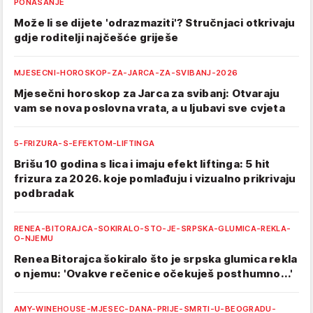
PONASANJE
Može li se dijete 'odrazmaziti'? Stručnjaci otkrivaju
gdje roditelji najčešće griješe
MJESECNI-HOROSKOP-ZA-JARCA-ZA-SVIBANJ-2026
Mjesečni horoskop za Jarca za svibanj: Otvaraju
vam se nova poslovna vrata, a u ljubavi sve cvjeta
5-FRIZURA-S-EFEKTOM-LIFTINGA
Brišu 10 godina s lica i imaju efekt liftinga: 5 hit
frizura za 2026. koje pomlađuju i vizualno prikrivaju
podbradak
RENEA-BITORAJCA-SOKIRALO-STO-JE-SRPSKA-GLUMICA-REKLA-
O-NJEMU
Renea Bitorajca šokiralo što je srpska glumica rekla
o njemu: 'Ovakve rečenice očekuješ posthumno...'
AMY-WINEHOUSE-MJESEC-DANA-PRIJE-SMRTI-U-BEOGRADU-