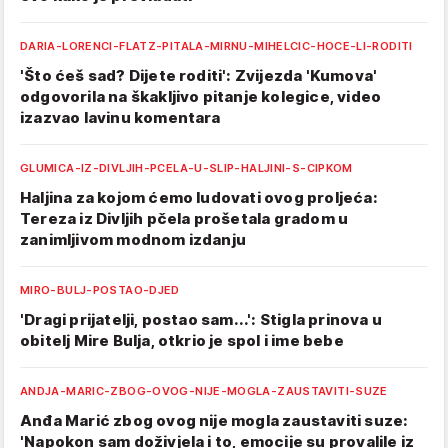
DARIA-LORENCI-FLATZ-PITALA-MIRNU-MIHELCIC-HOCE-LI-RODITI
'Što ćeš sad? Dijete roditi': Zvijezda 'Kumova'
odgovorila na škakljivo pitanje kolegice, video
izazvao lavinu komentara
GLUMICA-IZ-DIVLJIH-PCELA-U-SLIP-HALJINI-S-CIPKOM
Haljina za kojom ćemo ludovati ovog proljeća:
Tereza iz Divljih pčela prošetala gradom u
zanimljivom modnom izdanju
MIRO-BULJ-POSTAO-DJED
'Dragi prijatelji, postao sam...': Stigla prinova u
obitelj Mire Bulja, otkrio je spol i ime bebe
ANDJA-MARIC-ZBOG-OVOG-NIJE-MOGLA-ZAUSTAVITI-SUZE
Anđa Marić zbog ovog nije mogla zaustaviti suze:
'Napokon sam doživjela i to, emocije su provalile iz