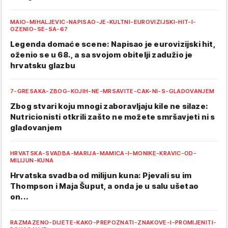
MAIO-MIHALJEVIC-NAPISAO-JE-KULTNI-EUROVIZIJSKI-HIT-I-
OZENIO-SE-SA-67
Legenda domaće scene: Napisao je eurovizijski hit,
oženio se u 68., a sa svojom obitelji zadužio je
hrvatsku glazbu
7-GRESAKA-ZBOG-KOJIH-NE-MRSAVITE-CAK-NI-S-GLADOVANJEM
Zbog stvari koju mnogi zaboravljaju kile ne silaze:
Nutricionisti otkrili zašto ne možete smršavjeti ni s
gladovanjem
HRVATSKA-SVADBA-MARIJA-MAMICA-I-MONIKE-KRAVIC-OD-
MILIJUN-KUNA
Hrvatska svadba od milijun kuna: Pjevali su im
Thompson i Maja Šuput, a onda je u salu ušetao
on...
RAZMAZENO-DIJETE-KAKO-PREPOZNATI-ZNAKOVE-I-PROMIJENITI-