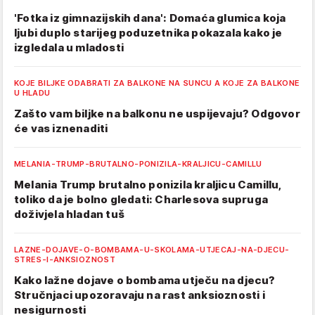
'Fotka iz gimnazijskih dana': Domaća glumica koja
ljubi duplo starijeg poduzetnika pokazala kako je
izgledala u mladosti
KOJE BILJKE ODABRATI ZA BALKONE NA SUNCU A KOJE ZA BALKONE
U HLADU
Zašto vam biljke na balkonu ne uspijevaju? Odgovor
će vas iznenaditi
MELANIA-TRUMP-BRUTALNO-PONIZILA-KRALJICU-CAMILLU
Melania Trump brutalno ponizila kraljicu Camillu,
toliko da je bolno gledati: Charlesova supruga
doživjela hladan tuš
LAZNE-DOJAVE-O-BOMBAMA-U-SKOLAMA-UTJECAJ-NA-DJECU-
STRES-I-ANKSIOZNOST
Kako lažne dojave o bombama utječu na djecu?
Stručnjaci upozoravaju na rast anksioznosti i
nesigurnosti