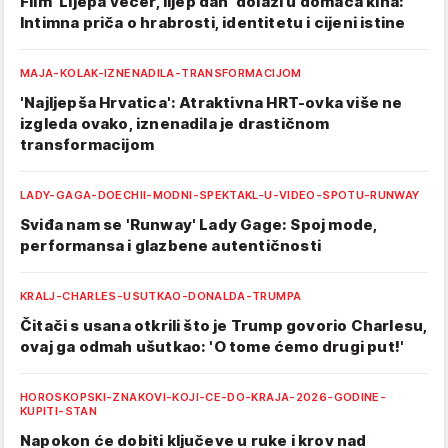
Film 'Lijepa večer, lijep dan' dolazi u domaća kina:
Intimna priča o hrabrosti, identitetu i cijeni istine
MAJA-KOLAK-IZNENADILA-TRANSFORMACIJOM
'Najljepša Hrvatica': Atraktivna HRT-ovka više ne
izgleda ovako, iznenadila je drastičnom
transformacijom
LADY-GAGA-DOECHII-MODNI-SPEKTAKL-U-VIDEO-SPOTU-RUNWAY
Sviđa nam se 'Runway' Lady Gage: Spoj mode,
performansa i glazbene autentičnosti
KRALJ-CHARLES-USUTKAO-DONALDA-TRUMPA
Čitači s usana otkrili što je Trump govorio Charlesu,
ovaj ga odmah ušutkao: 'O tome ćemo drugi put!'
HOROSKOPSKI-ZNAKOVI-KOJI-CE-DO-KRAJA-2026-GODINE-
KUPITI-STAN
Napokon će dobiti ključeve u ruke i krov nad