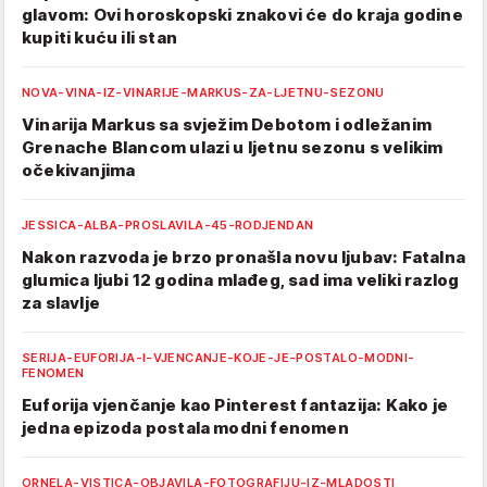
glavom: Ovi horoskopski znakovi će do kraja godine
kupiti kuću ili stan
NOVA-VINA-IZ-VINARIJE-MARKUS-ZA-LJETNU-SEZONU
Vinarija Markus sa svježim Debotom i odležanim
Grenache Blancom ulazi u ljetnu sezonu s velikim
očekivanjima
JESSICA-ALBA-PROSLAVILA-45-RODJENDAN
Nakon razvoda je brzo pronašla novu ljubav: Fatalna
glumica ljubi 12 godina mlađeg, sad ima veliki razlog
za slavlje
SERIJA-EUFORIJA-I-VJENCANJE-KOJE-JE-POSTALO-MODNI-
FENOMEN
Euforija vjenčanje kao Pinterest fantazija: Kako je
jedna epizoda postala modni fenomen
ORNELA-VISTICA-OBJAVILA-FOTOGRAFIJU-IZ-MLADOSTI