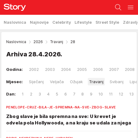
Naslovnica
Najnovije
Celebrity
Lifestyle
Street Style
Zdravlj
Naslovnica
2026
Travanj
28
Arhiva
28.4.2026.
Godina:
2002
2003
2004
2005
2006
2007
2008
Mjesec:
Siječanj
Veljača
Ožujak
Travanj
Svibanj
Lipa
Dan:
1
2
3
4
5
6
7
8
9
10
11
12
13
PENELOPE-CRUZ-BILA-JE-SPREMNA-NA-SVE-ZBOG-SLAVE
Zbog slave je bila spremna na sve: U krevet je
odvela pola Hollywooda, a na kraju se udala za njega