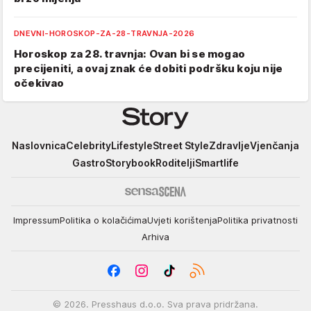
DNEVNI-HOROSKOP-ZA-28-TRAVNJA-2026
Horoskop za 28. travnja: Ovan bi se mogao
precijeniti, a ovaj znak će dobiti podršku koju nije
očekivao
Story
Naslovnica
Celebrity
Lifestyle
Street Style
Zdravlje
Vjenčanja
Gastro
Storybook
Roditelji
Smartlife
Impressum
Politika o kolačićima
Uvjeti korištenja
Politika privatnosti
Arhiva
© 2026. Presshaus d.o.o. Sva prava pridržana.