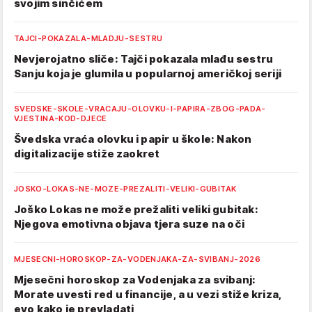
svojim sinčićem
TAJCI-POKAZALA-MLADJU-SESTRU
Nevjerojatno sliče: Tajči pokazala mlađu sestru
Sanju koja je glumila u popularnoj američkoj seriji
SVEDSKE-SKOLE-VRACAJU-OLOVKU-I-PAPIRA-ZBOG-PADA-
VJESTINA-KOD-DJECE
Švedska vraća olovku i papir u škole: Nakon
digitalizacije stiže zaokret
JOSKO-LOKAS-NE-MOZE-PREZALITI-VELIKI-GUBITAK
Joško Lokas ne može prežaliti veliki gubitak:
Njegova emotivna objava tjera suze na oči
MJESECNI-HOROSKOP-ZA-VODENJAKA-ZA-SVIBANJ-2026
Mjesečni horoskop za Vodenjaka za svibanj:
Morate uvesti red u financije, a u vezi stiže kriza,
evo kako je prevladati