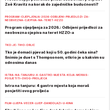
Zoë Kravitz na korak do zajedničke budućnosti?
PROGRAM-CIJEPLJENJA-2026-ODBIJENI-PRIJEDLOZI-ZA-
NEOBVEZNA-CJEPIVA-NA-TERET-HZZO
Program cijepljenja za 2026.: Odbijeni prijedlozi za
neobvezna cjepiva na teret HZZO-a
TKO-JE-TIHO-ORLIC
Tko je domaći pjevač koji u 50. godini čeka sina?
Snimio je duet s Thompsonom, otkrio je u kakvim su
odnosima danas
ISTRA-NA-TANJURU-4-GASTRO-MJESTA-KOJA-MORAS-
POSJETITI-OVOG-PROLJECA
Istra na tanjuru: 4 gastro mjesta koja moraš
posjetiti ovog proljeća
FILM-LIJEPA-VECER-LIJEP-DANDOLAZI-U-KINA