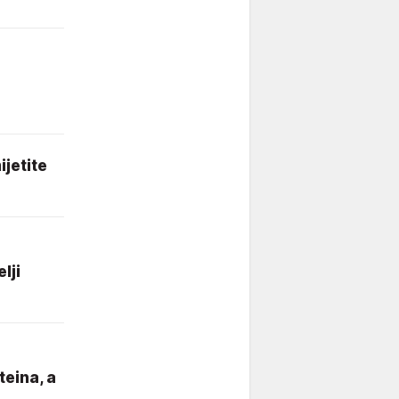
ijetite
lji
teina, a