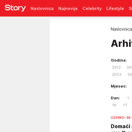
Naslovnica
Najnovije
Celebrity
Lifestyle
S
Pretplata
Naslovnica
Arh
Godina:
2012
20
2023
20
Mjesec:
Dan:
1
16
17
OZENIO-SE
Domaći 