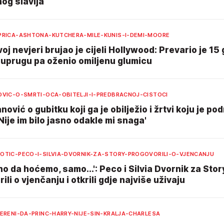
og slavlja
PRICA-ASHTONA-KUTCHERA-MILE-KUNIS-I-DEMI-MOORE
oj nevjeri brujao je cijeli Hollywood: Prevario je 15
suprugu pa oženio omiljenu glumicu
OVIC-O-SMRTI-OCA-OBITELJI-I-PREDBRACNOJ-CISTOCI
nović o gubitku koji ga je obilježio i žrtvi koju je po
 'Nije im bilo jasno odakle mi snaga'
OTIC-PECO-I-SILVIA-DVORNIK-ZA-STORY-PROGOVORILI-O-VJENCANJU
o da hoćemo, samo...': Peco i Silvia Dvornik za Stor
ili o vjenčanju i otkrili gdje najviše uživaju
ERENI-DA-PRINC-HARRY-NIJE-SIN-KRALJA-CHARLESA