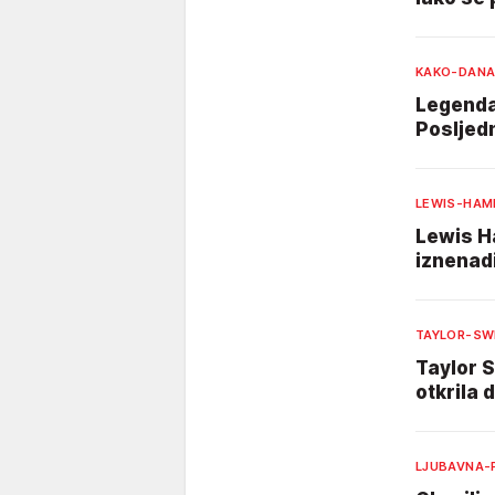
KAKO-DANA
Legendar
Posljedn
LEWIS-HAM
Lewis Ha
iznenad
TAYLOR-SW
Taylor S
otkrila 
LJUBAVNA-