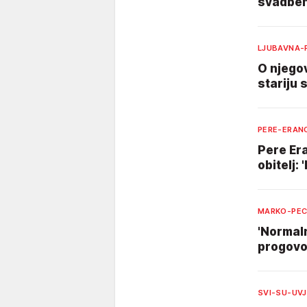
svadben
LJUBAVNA-
O njegov
stariju 
PERE-ERAN
Pere Era
obitelj:
MARKO-PEC
'Normaln
progovor
SVI-SU-UVJ