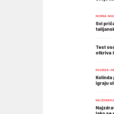
NONNA-MAX
Svi prič
talijans
Test oso
otkriva 
KOLINDA-G
Kolinda 
igraju ul
NAJZDRAVI
Najzdrav
lako se 