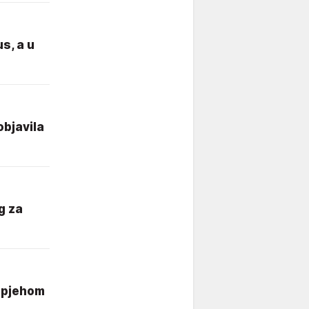
us, a u
objavila
og za
uspjehom