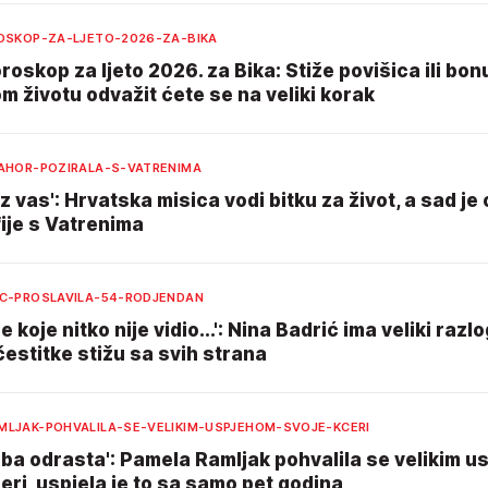
ROSKOP-ZA-LJETO-2026-ZA-BIKA
oroskop za ljeto 2026. za Bika: Stiže povišica ili bon
m životu odvažit ćete se na veliki korak
PAHOR-POZIRALA-S-VATRENIMA
uz vas': Hrvatska misica vodi bitku za život, a sad je 
ije s Vatrenima
IC-PROSLAVILA-54-RODJENDAN
e koje nitko nije vidio...': Nina Badrić ima veliki razl
 čestitke stižu sa svih strana
MLJAK-POHVALILA-SE-VELIKIM-USPJEHOM-SVOJE-KCERI
ba odrasta': Pamela Ramljak pohvalila se velikim 
eri, uspjela je to sa samo pet godina