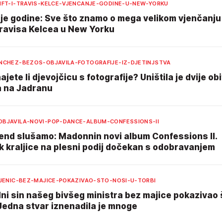
IFT-I-TRAVIS-KELCE-VJENCANJE-GODINE-U-NEW-YORKU
je godine: Sve što znamo o mega velikom vjenčanju
Travisa Kelcea u New Yorku
NCHEZ-BEZOS-OBJAVILA-FOTOGRAFIJE-IZ-DJETINJSTVA
jete li djevojčicu s fotografije? Uništila je dvije obi
a na Jadranu
BJAVILA-NOVI-POP-DANCE-ALBUM-CONFESSIONS-II
kend slušamo: Madonnin novi album Confessions II.
k kraljice na plesni podij dočekan s odobravanjem
LJENIC-BEZ-MAJICE-POKAZIVAO-STO-NOSI-U-TORBI
ni sin našeg bivšeg ministra bez majice pokazivao 
 Jedna stvar iznenadila je mnoge