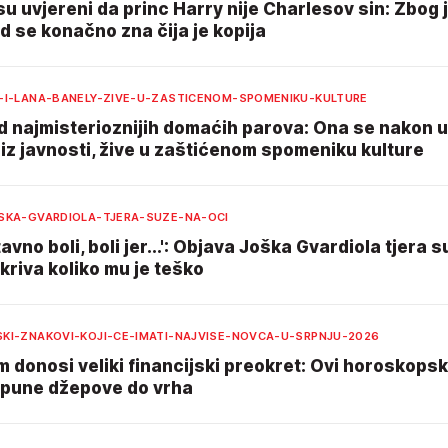
 su uvjereni da princ Harry nije Charlesov sin: Zbog
d se konačno zna čija je kopija
-I-LANA-BANELY-ZIVE-U-ZASTICENOM-SPOMENIKU-KULTURE
d najmisterioznijih domaćih parova: Ona se nakon 
iz javnosti, žive u zaštićenom spomeniku kulture
SKA-GVARDIOLA-TJERA-SUZE-NA-OCI
avno boli, boli jer...': Objava Joška Gvardiola tjera 
skriva koliko mu je teško
KI-ZNAKOVI-KOJI-CE-IMATI-NAJVISE-NOVCA-U-SRPNJU-2026
m donosi veliki financijski preokret: Ovi horoskopsk
 pune džepove do vrha