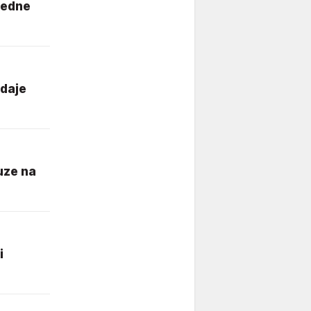
 jedne
udaje
suze na
i