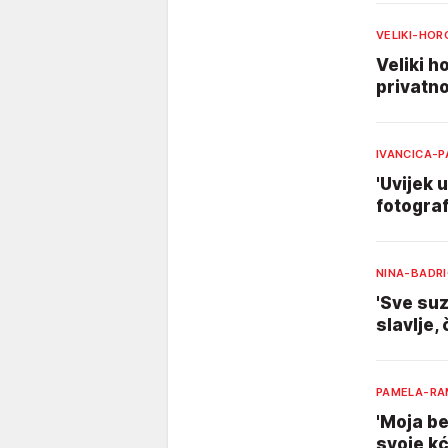
VELIKI-HO
Veliki h
privatno
IVANCICA-
'Uvijek 
fotograf
NINA-BADR
'Sve suz
slavlje,
PAMELA-RA
'Moja be
svoje kć