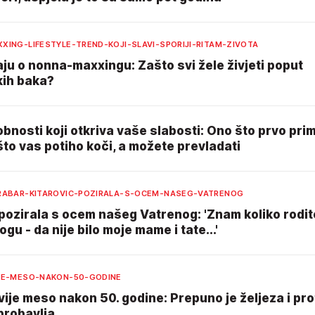
XING-LIFESTYLE-TREND-KOJI-SLAVI-SPORIJI-RITAM-ZIVOTA
aju o nonna-maxxingu: Zašto svi žele živjeti poput
kih baka?
bnosti koji otkriva vaše slabosti: Ono što prvo prim
što vas potiho koči, a možete prevladati
RABAR-KITAROVIC-POZIRALA-S-OCEM-NASEG-VATRENOG
pozirala s ocem našeg Vatrenog: 'Znam koliko rodite
ogu - da nije bilo moje mame i tate...'
JE-MESO-NAKON-50-GODINE
ije meso nakon 50. godine: Prepuno je željeza i pro
probavlja