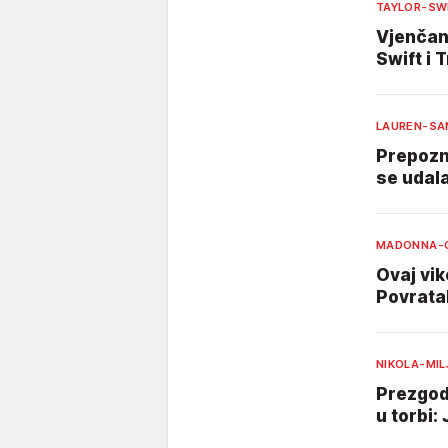
TAYLOR-SW
Vjenčan
Swift i 
LAUREN-SA
Prepozna
se udal
MADONNA-O
Ovaj vi
Povrata
NIKOLA-MI
Prezgod
u torbi: