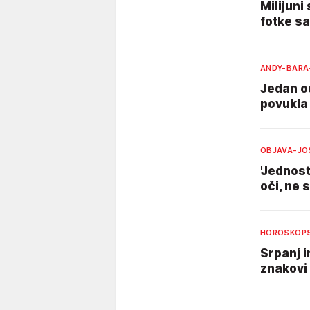
Milijuni
fotke sa
ANDY-BARA
Jedan o
povukla 
OBJAVA-JO
'Jednost
oči, ne 
HOROSKOPS
Srpanj i
znakovi