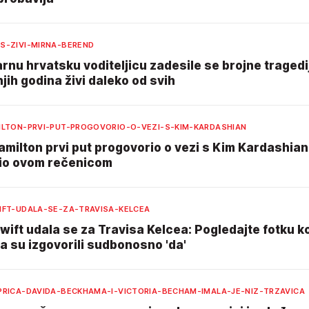
S-ZIVI-MIRNA-BEREND
nu hrvatsku voditeljicu zadesile se brojne tragedi
jih godina živi daleko od svih
ILTON-PRVI-PUT-PROGOVORIO-O-VEZI-S-KIM-KARDASHIAN
milton prvi put progovorio o vezi s Kim Kardashian:
io ovom rečenicom
IFT-UDALA-SE-ZA-TRAVISA-KELCEA
wift udala se za Travisa Kelcea: Pogledajte fotku ko
da su izgovorili sudbonosno 'da'
PRICA-DAVIDA-BECKHAMA-I-VICTORIA-BECHAM-IMALA-JE-NIZ-TRZAVICA