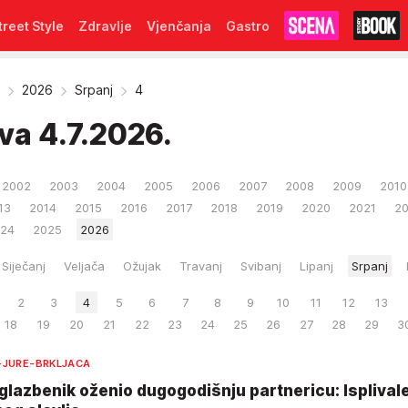
treet Style
Zdravlje
Vjenčanja
Gastro
2026
Srpanj
4
iva
4.7.2026.
2002
2003
2004
2005
2006
2007
2008
2009
2010
13
2014
2015
2016
2017
2018
2019
2020
2021
2
24
2025
2026
Siječanj
Veljača
Ožujak
Travanj
Svibanj
Lipanj
Srpanj
2
3
4
5
6
7
8
9
10
11
12
13
18
19
20
21
22
23
24
25
26
27
28
29
3
-JURE-BRKLJACA
glazbenik oženio dugogodišnju partnericu: Isplival