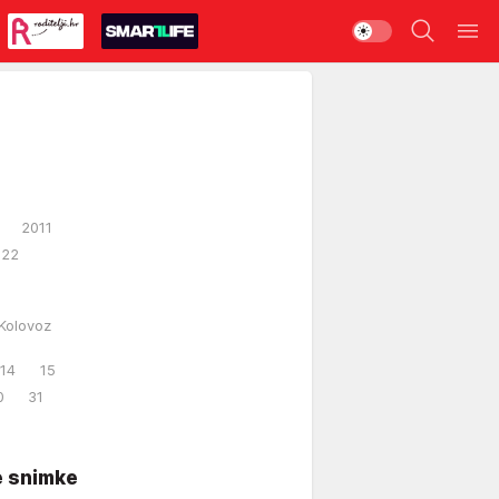
2011
022
Kolovoz
14
15
0
31
e snimke