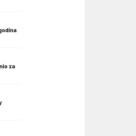
 godina
dnio za
y