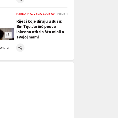
NJENA NAJVEĆA LJUBAV
PRIJE 1 H
Riječi koje diraju u dušu:
Sin Tije Jurčić posve
iskreno otkrio što misli o
svojoj mami
ntiraj