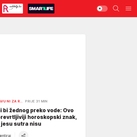
AVU NI ZA R…
PRIJE 31 MIN
i bi žednog preko vode: Ovo
prevrtljiviji horoskopski znak,
jesu sutra nisu
ntiraj