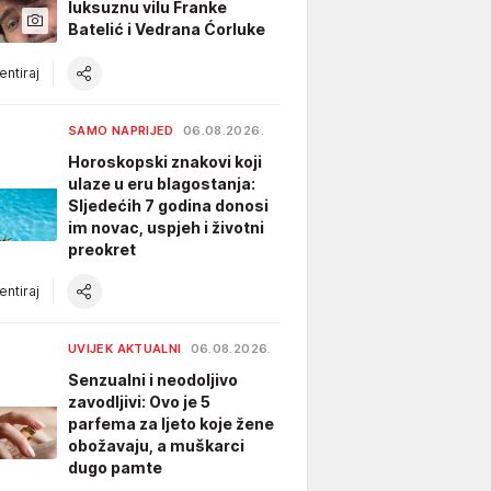
luksuznu vilu Franke
Batelić i Vedrana Ćorluke
ntiraj
SAMO NAPRIJED
06.08.2026.
Horoskopski znakovi koji
ulaze u eru blagostanja:
Sljedećih 7 godina donosi
im novac, uspjeh i životni
preokret
ntiraj
UVIJEK AKTUALNI
06.08.2026.
Senzualni i neodoljivo
zavodljivi: Ovo je 5
parfema za ljeto koje žene
obožavaju, a muškarci
dugo pamte