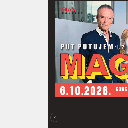
CELEBRITY
24.07.2026.
Upjevajte se za koncert 6.
listopada uz top 10 ljetnih hitova
grupe Magazin