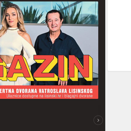
CELEBRITY
13.07.2026.
CELEBRITY
08.07.2026.
Vruća ljetna zabava: Story
Grupa Magazin spektakul
Summer party rasplesao brojne
nastupom na Story Summ
poznate u srcu Splita,
Partyju najavila koncert u