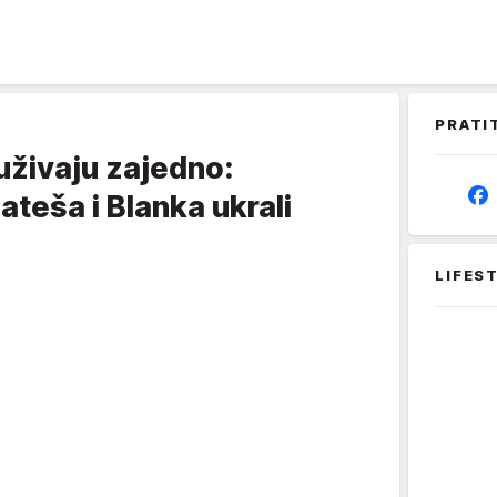
PRATI
 uživaju zajedno:
ateša i Blanka ukrali
LIFES