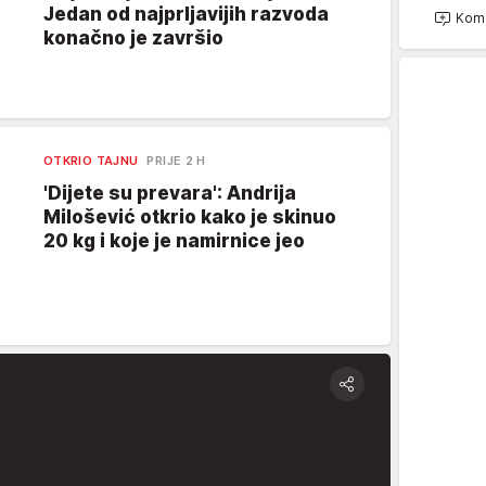
Jedan od najprljavijih razvoda
Kome
konačno je završio
OTKRIO TAJNU
PRIJE 2 H
'Dijete su prevara': Andrija
Milošević otkrio kako je skinuo
20 kg i koje je namirnice jeo