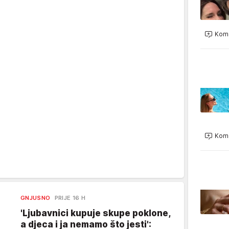
Kome
Kome
GNJUSNO
PRIJE 16 H
'Ljubavnici kupuje skupe poklone,
a djeca i ja nemamo što jesti':