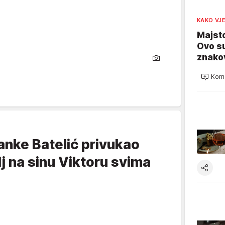
KAKO VJ
Majsto
Ovo su
znako
Kome
anke Batelić privukao
j na sinu Viktoru svima