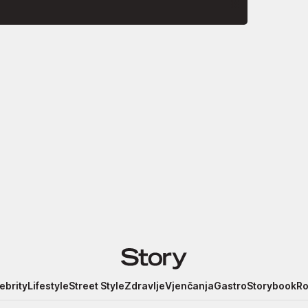
pogledajte snimku
Lisinskom
ebrity
Lifestyle
Street Style
Zdravlje
Vjenčanja
Gastro
Storybook
Ro