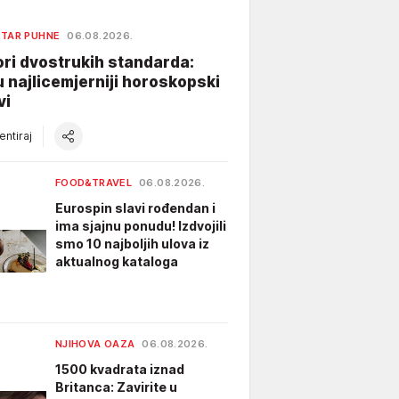
ETAR PUHNE
06.08.2026.
ri dvostrukih standarda:
 najlicemjerniji horoskopski
vi
ntiraj
FOOD&TRAVEL
06.08.2026.
Eurospin slavi rođendan i
ima sjajnu ponudu! Izdvojili
smo 10 najboljih ulova iz
aktualnog kataloga
NJIHOVA OAZA
06.08.2026.
1500 kvadrata iznad
Britanca: Zavirite u