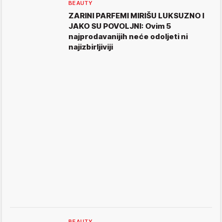
BEAUTY
ZARINI PARFEMI MIRIŠU LUKSUZNO I
JAKO SU POVOLJNI: Ovim 5
najprodavanijih neće odoljeti ni
najizbirljiviji
BEAUTY