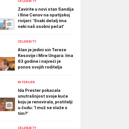
CELEBRITY
Zavirite u novi stan Sandija
i Iline Cenov na opatijskoj
rivijeri: 'Svaki detalj ima
neki naš osobni pečat'
CELEBRITY
Alan je jedini sin Tereze
Kesovije i Mire Ungara: Ima
63 godine i najveći je
ponos svojih roditelja
INTERIJER
Ida Prester pokazala
unutrašnjost svoje kuće
koju je renovirala, pratitelji
u čudu: 'I muž se slaže s
tim?'
CELEBRITY