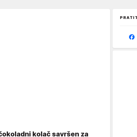
PRATI
čokoladni kolač savršen za