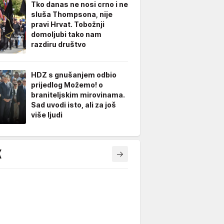
Tko danas ne nosi crno i ne
sluša Thompsona, nije
pravi Hrvat. Tobožnji
domoljubi tako nam
razdiru društvo
HDZ s gnušanjem odbio
prijedlog Možemo! o
braniteljskim mirovinama.
Sad uvodi isto, ali za još
više ljudi