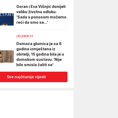
Goran i Eva Višnjić donijeli
veliku životnu odluku:
'Sada s ponosom možemo
reći da smo se...'
CELEBRITY
Domaća glumica je sa 6
godina izmještena iz
obitelji, 15 godina bila je u
domskom sustavu: 'Nije
bilo smisla žaliti se'
Sve najčitanije vijesti