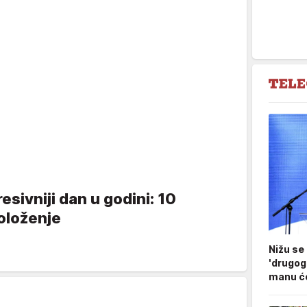
esivniji dan u godini: 10
oloženje
Nižu se
'drugog
manu ćo