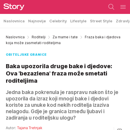
Naslovnica
Najnovije
Celebrity
Lifestyle
Street Style
Zdravlj
Naslovnica
Roditelji
Za mame i tate
Fraza baka i djedova
koja može zasmetati roditeljima
OBITELJSKE GRANICE
Baka upozorila druge bake i djedove:
Ova 'bezazlena' fraza može smetati
roditeljima
Jedna baka pokrenula je raspravu nakon što je
upozorila da izraz koji mnogi bake i djedovi
koriste za unuke kod nekih roditelja izaziva
nelagodu. Gdje je granica između ljubavi i
zadiranja u roditeljsku ulogu?
Autor:
Tajana Tretnjak