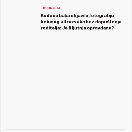
TRUDNOĆA
Buduća baka objavila fotografiju
bebinog ultrazvuka bez dopuštenja
roditelja: Je li ljutnja opravdana?