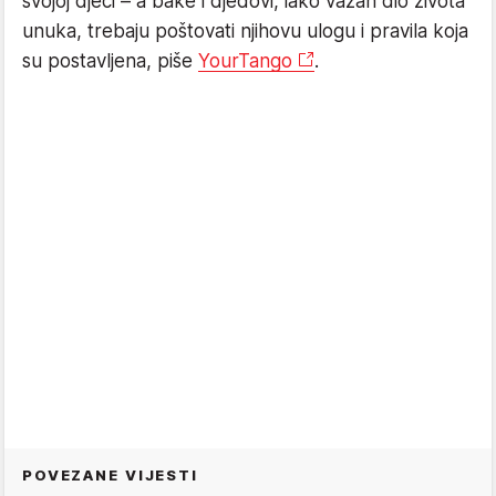
svojoj djeci – a bake i djedovi, iako važan dio života
unuka, trebaju poštovati njihovu ulogu i pravila koja
su postavljena, piše
YourTango
.
POVEZANE VIJESTI