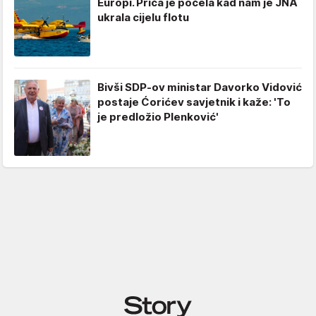
Europi. Priča je počela kad nam je JNA
ukrala cijelu flotu
Bivši SDP-ov ministar Davorko Vidović
postaje Ćorićev savjetnik i kaže: 'To
je predložio Plenković'