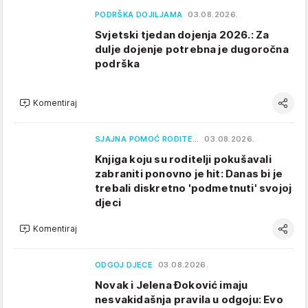
PODRŠKA DOJILJAMA
03.08.2026.
Svjetski tjedan dojenja 2026.: Za
dulje dojenje potrebna je dugoročna
podrška
Komentiraj
SJAJNA POMOĆ RODITE…
03.08.2026.
Knjiga koju su roditelji pokušavali
zabraniti ponovno je hit: Danas bi je
trebali diskretno 'podmetnuti' svojoj
djeci
Komentiraj
ODGOJ DJECE
03.08.2026.
Novak i Jelena Đoković imaju
nesvakidašnja pravila u odgoju: Evo