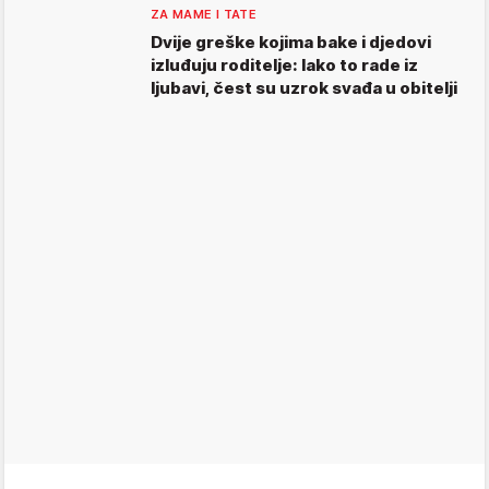
ZA MAME I TATE
Dvije greške kojima bake i djedovi
izluđuju roditelje: Iako to rade iz
ljubavi, čest su uzrok svađa u obitelji