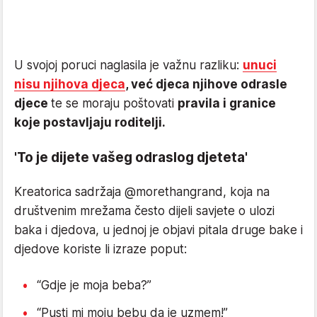
U svojoj poruci naglasila je važnu razliku:
unuci
nisu njihova djeca
, već djeca njihove odrasle
djece
te se moraju poštovati
pravila i granice
koje postavljaju roditelji.
'To je dijete vašeg odraslog djeteta'
Kreatorica sadržaja @morethangrand, koja na
društvenim mrežama često dijeli savjete o ulozi
baka i djedova, u jednoj je objavi pitala druge bake i
djedove koriste li izraze poput:
“Gdje je moja beba?”
“Pusti mi moju bebu da je uzmem!”