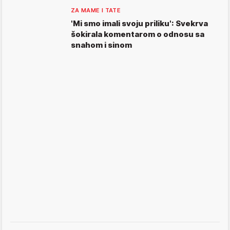
ZA MAME I TATE
'Mi smo imali svoju priliku': Svekrva
šokirala komentarom o odnosu sa
snahom i sinom