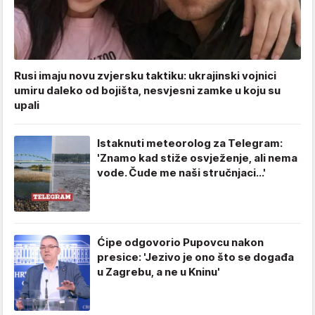
Rusi imaju novu zvjersku taktiku: ukrajinski vojnici
umiru daleko od bojišta, nesvjesni zamke u koju su
upali
Istaknuti meteorolog za Telegram:
'Znamo kad stiže osvježenje, ali nema
vode. Čude me naši stručnjaci...'
Ćipe odgovorio Pupovcu nakon
presice: 'Jezivo je ono što se događa
u Zagrebu, a ne u Kninu'