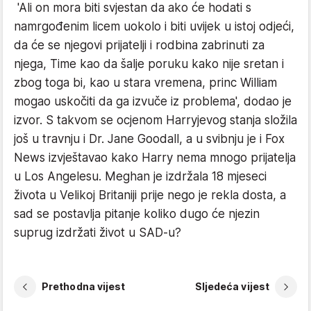
'Ali on mora biti svjestan da ako će hodati s
namrgođenim licem uokolo i biti uvijek u istoj odjeći,
da će se njegovi prijatelji i rodbina zabrinuti za
njega, Time kao da šalje poruku kako nije sretan i
zbog toga bi, kao u stara vremena, princ William
mogao uskočiti da ga izvuče iz problema', dodao je
izvor. S takvom se ocjenom Harryjevog stanja složila
još u travnju i Dr. Jane Goodall, a u svibnju je i Fox
News izvještavao kako Harry nema mnogo prijatelja
u Los Angelesu. Meghan je izdržala 18 mjeseci
života u Velikoj Britaniji prije nego je rekla dosta, a
sad se postavlja pitanje koliko dugo će njezin
suprug izdržati život u SAD-u?
Prethodna vijest
Sljedeća vijest