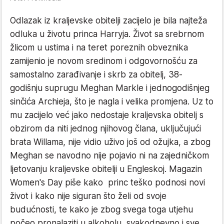
Odlazak iz kraljevske obitelji zacijelo je bila najteža
odluka u životu princa Harryja. Život sa srebrnom
žlicom u ustima i na teret poreznih obveznika
zamijenio je novom sredinom i odgovornošću za
samostalno zarađivanje i skrb za obitelj, 38-
godišnju suprugu Meghan Markle i jednogodišnjeg
sinčića Archieja, što je nagla i velika promjena. Uz to
mu zacijelo već jako nedostaje kraljevska obitelj s
obzirom da niti jednog njihovog člana, uključujući
brata Willama, nije vidio uživo još od ožujka, a zbog
Meghan se navodno nije pojavio ni na zajedničkom
ljetovanju kraljevske obitelji u Engleskoj. Magazin
Women's Day piše kako princ teško podnosi novi
život i kako nije siguran što želi od svoje
budućnosti, te kako je zbog svega toga utjehu
počeo pronalaziti u alkoholu, svakodnevno i sve