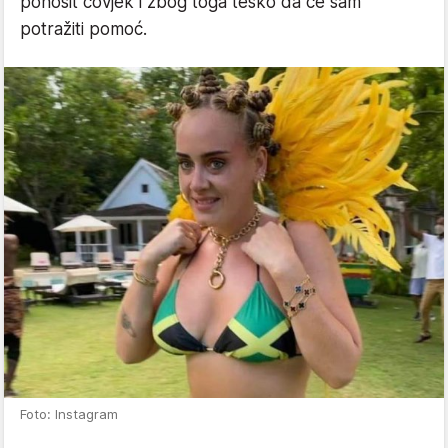
ponosit čovjek i zbog toga teško da će sam
potražiti pomoć.
Foto: Instagram