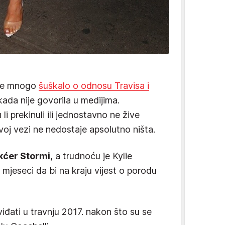
eme mnogo
šuškalo o odnosu Travisa i
kada nije govorila u medijima.
 li prekinuli ili jednostavno ne žive
ovoj vezi ne nedostaje apsolutno ništa.
kćer Stormi
, a trudnoću je Kylie
 mjeseci da bi na kraju vijest o porodu
viđati u travnju 2017. nakon što su se