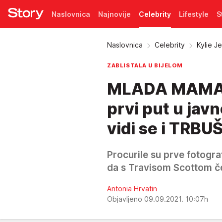
Naslovnica
Najnovije
Celebrity
Lifestyle
S
Pretplata
Naslovnica
Celebrity
Kylie J
ZABLISTALA U BIJELOM
MLADA MAMA 
prvi put u jav
vidi se i TRBU
Procurile su prve fotogra
da s Travisom Scottom če
Antonia Hrvatin
Objavljeno 09.09.2021. 10:07h