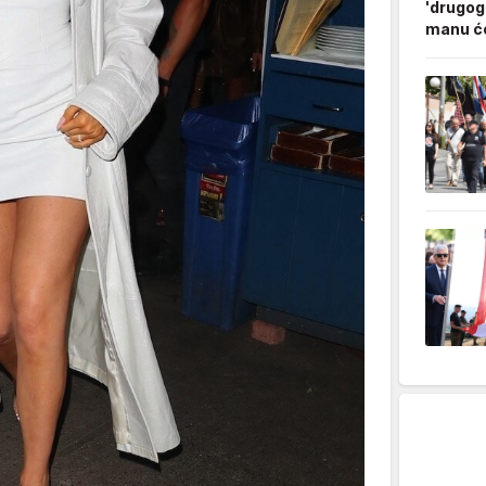
'drugog
manu ćo