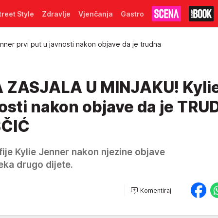
treet Style
Zdravlje
Vjenčanja
Gastro
enner prvi put u javnosti nakon objave da je trudna
ZASJALA U MINJAKU! Kyli
nosti nakon objave da je TRU
ŠČIĆ
fije Kylie Jenner nakon njezine objave
ka drugo dijete.
Komentiraj