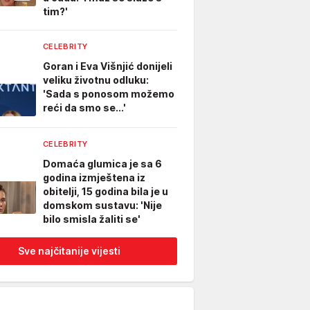
tim?'
CELEBRITY
Goran i Eva Višnjić donijeli
veliku životnu odluku:
'Sada s ponosom možemo
reći da smo se...'
CELEBRITY
Domaća glumica je sa 6
godina izmještena iz
obitelji, 15 godina bila je u
domskom sustavu: 'Nije
bilo smisla žaliti se'
Sve najčitanije vijesti