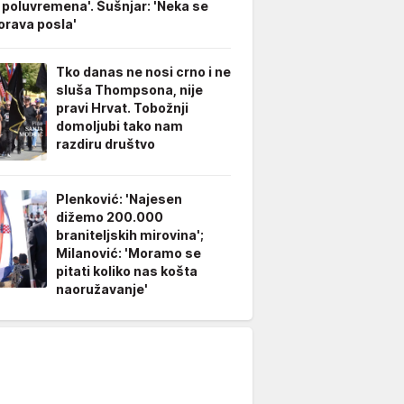
 poluvremena'. Šušnjar: 'Neka se
rava posla'
Tko danas ne nosi crno i ne
sluša Thompsona, nije
pravi Hrvat. Tobožnji
domoljubi tako nam
razdiru društvo
Plenković: 'Najesen
dižemo 200.000
braniteljskih mirovina';
Milanović: 'Moramo se
pitati koliko nas košta
naoružavanje'