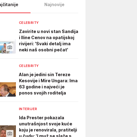
jčitanije
Najnovije
CELEBRITY
Zavirite u novi stan Sandija
i Iline Cenov na opatijskoj
rivijeri: 'Svaki detalj ima
neki naš osobni pečat'
CELEBRITY
Alan je jedini sin Tereze
Kesovije i Mire Ungara: Ima
63 godine i najveći je
ponos svojih roditelja
INTERIJER
Ida Prester pokazala
unutrašnjost svoje kuće
koju je renovirala, pratitelji
u čudu: 'I muž se slaže s