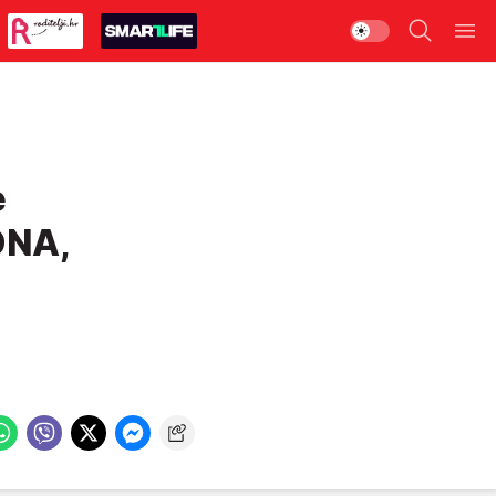
e
DNA,