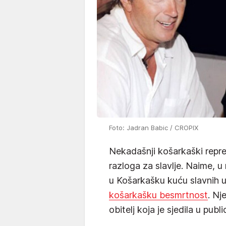
Foto: Jadran Babic / CROPIX
Nekadašnji košarkaški repr
razloga za slavlje. Naime, u
u Košarkašku kuću slavnih u
košarkašku besmrtnost
. Nj
obitelj koja je sjedila u public