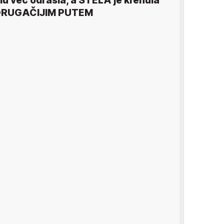
u već odrasla, a STELA je krenula
DRUGAČIJIM PUTEM