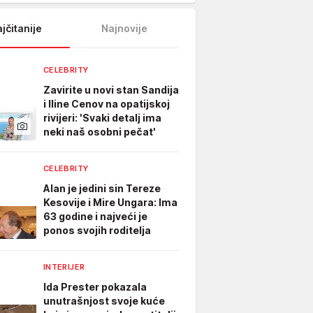
jčitanije
Najnovije
CELEBRITY
Zavirite u novi stan Sandija
i Iline Cenov na opatijskoj
rivijeri: 'Svaki detalj ima
neki naš osobni pečat'
CELEBRITY
Alan je jedini sin Tereze
Kesovije i Mire Ungara: Ima
63 godine i najveći je
ponos svojih roditelja
INTERIJER
Ida Prester pokazala
unutrašnjost svoje kuće