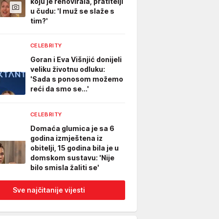
koju je renovirala, pratitelji
u čudu: 'I muž se slaže s
tim?'
CELEBRITY
Goran i Eva Višnjić donijeli
veliku životnu odluku:
'Sada s ponosom možemo
reći da smo se...'
CELEBRITY
Domaća glumica je sa 6
godina izmještena iz
obitelji, 15 godina bila je u
domskom sustavu: 'Nije
bilo smisla žaliti se'
Sve najčitanije vijesti