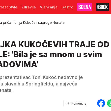
treet Style
Zdravlje
Vjenčanja
Gastro
a priča Tonija Kukoča i supruge Renate
JKA KUKOČEVIH TRAJE OD
: 'Bila je sa mnom u svim
ADOVIMA'
prezentativac Toni Kukoč nedavno je
 slavnih u Springfieldu, a najveća
enata.
Komentiraj