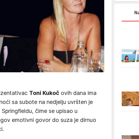
Na
ezentativac
Toni Kukoč
ovih dana ima
 noći sa subote na nedjelju uvršten je
 Springfieldu, čime se upisao u
egov emotivni govor do suza je dirnuo
i.