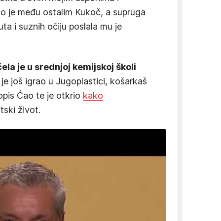
io je među ostalim Kukoč, a supruga
ta i suznih očiju poslala mu je
ela je u srednjoj kemijskoj školi
je još igrao u Jugoplastici, košarkaš
opis Ćao te je otkrio
kako
tski život.