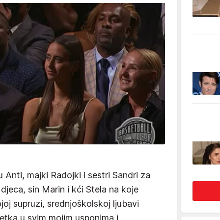
 Anti, majki Radojki i sestri Sandri za
djeca, sin Marin i kći Stela na koje
oj supruzi, srednjoškolskoj ljubavi
četka u svim mojim usponima i