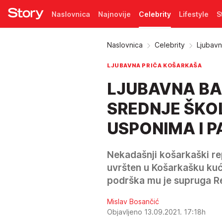
Naslovnica
Najnovije
Celebrity
Lifestyle
S
Pretplata
Naslovnica
Celebrity
Ljubavn
LJUBAVNA PRIČA KOŠARKAŠA
LJUBAVNA BA
SREDNJE ŠKOLE
USPONIMA I P
Nekadašnji košarkaški re
uvršten u Košarkašku kuću
podrška mu je supruga R
Mislav Bosančić
Objavljeno 13.09.2021. 17:18h