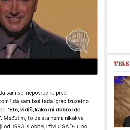
 da sam se, neposredno pred
om i da sam baš tada igrao izuzetno
io: '
Eto, vidiš, kako mi dobro ide
'. Međutim, to zaista nema nikakve
i od 1993. s obitelji živi u SAD-u, no