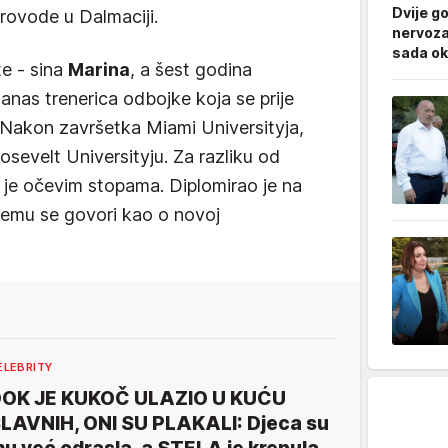
Dvije g
provode u Dalmaciji.
nervoza
sada ok
te - sina
Marina
, a šest godina
danas trenerica odbojke koja se prije
 Nakon završetka Miami Universityja,
osevelt Universityju. Za razliku od
uo je očevim stopama. Diplomirao je na
njemu se govori kao o novoj
ELEBRITY
OK JE KUKOČ ULAZIO U KUĆU
LAVNIH, ONI SU PLAKALI: Djeca su