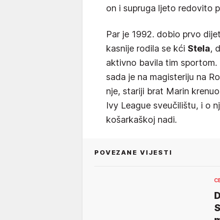
on i supruga ljeto redovito 
Par je 1992. dobio prvo dije
kasnije rodila se kći
Stela
, 
aktivno bavila tim sportom.
sada je na magisteriju na Ro
nje, stariji brat Marin kren
Ivy League sveučilištu, i o 
košarkaškoj nadi.
POVEZANE VIJESTI
C
D
S