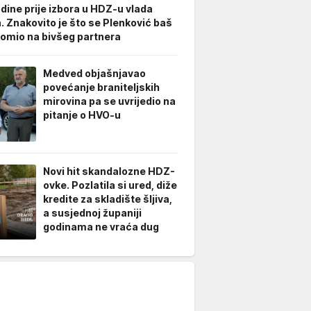
odine prije izbora u HDZ-u vlada
. Znakovito je što se Plenković baš
omio na bivšeg partnera
Medved objašnjavao
povećanje braniteljskih
mirovina pa se uvrijedio na
pitanje o HVO-u
Novi hit skandalozne HDZ-
ovke. Pozlatila si ured, diže
kredite za skladište šljiva,
a susjednoj županiji
godinama ne vraća dug