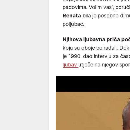
padovima. Volim vas', poruč
Renata
bila je posebno dirnu
poljubac.
Njihova ljubavna priča poč
koju su oboje pohađali. Dok 
je 1990. dao intervju za čas
ljubav
utječe na njegov spor