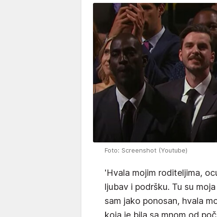
Foto: Screenshot (Youtube)
'Hvala mojim roditeljima, ocu
ljubav i podršku. Tu su moja 
sam jako ponosan, hvala moj
koja je bila sa mnom od po