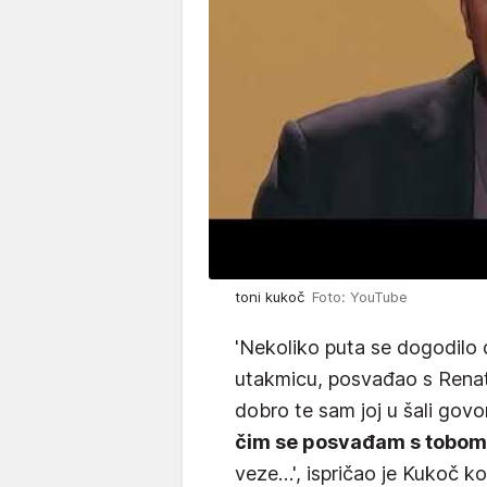
toni kukoč
Foto: YouTube
'Nekoliko puta se dogodilo
utakmicu, posvađao s Renat
dobro te sam joj u šali govor
čim se posvađam s tobom
veze…', ispričao je Kukoč koj