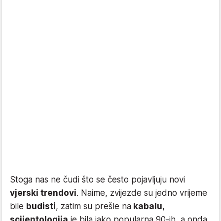
Stoga nas ne čudi što se često pojavljuju novi
vjerski trendovi
. Naime, zvijezde su jedno vrijeme
bile
budisti
, zatim su prešle na
kabalu
,
scijentologija
je bila jako popularna 90-ih, a onda