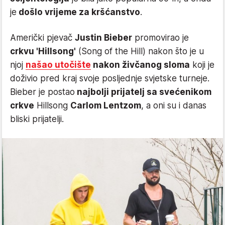
je
došlo vrijeme za kršćanstvo
.
Američki pjevač
Justin Bieber
promovirao je
crkvu 'Hillsong'
(Song of the Hill) nakon što je u
njoj
našao utočište
nakon živčanog sloma
koji je
doživio pred kraj svoje posljednje svjetske turneje.
Bieber je postao
najbolji prijatelj sa svećenikom
crkve
Hillsong
Carlom Lentzom
, a oni su i danas
bliski prijatelji.