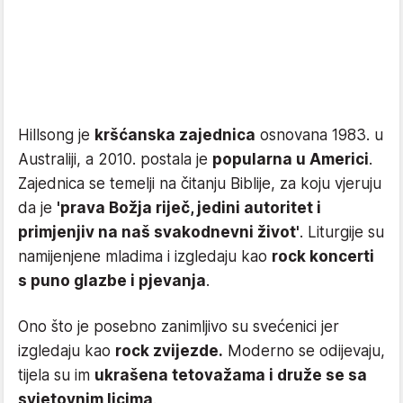
Hillsong je
kršćanska zajednica
osnovana 1983. u
Australiji, a 2010. postala je
popularna u Americi
.
Zajednica se temelji na čitanju Biblije, za koju vjeruju
da je
'prava Božja riječ, jedini autoritet i
primjenjiv na naš svakodnevni život'
. Liturgije su
namijenjene mladima i izgledaju kao
rock koncerti
s puno glazbe i pjevanja
.
Ono što je posebno zanimljivo su svećenici jer
izgledaju kao
rock zvijezde.
Moderno se odijevaju,
tijela su im
ukrašena tetovažama i druže se sa
svjetovnim licima
.