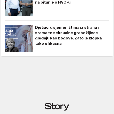
na pitanje o HVO-u
Dječaci u sjemeništima iz straha i
srama te seksualne grabežljivce
gledaju kao bogove. Zato je klopka
tako efikasna