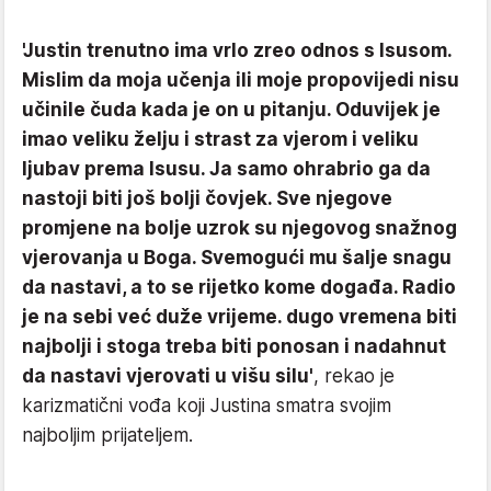
'Justin trenutno ima vrlo zreo odnos s Isusom.
Mislim da moja učenja ili moje propovijedi nisu
učinile čuda kada je on u pitanju. Oduvijek je
imao veliku želju i strast za vjerom i veliku
ljubav prema Isusu. Ja samo ohrabrio ga da
nastoji biti još bolji čovjek. Sve njegove
promjene na bolje uzrok su njegovog snažnog
vjerovanja u Boga. Svemogući mu šalje snagu
da nastavi, a to se rijetko kome događa. Radio
je na sebi već duže vrijeme. dugo vremena biti
najbolji i stoga treba biti ponosan i nadahnut
da nastavi vjerovati u višu silu'
, rekao je
karizmatični vođa koji Justina smatra svojim
najboljim prijateljem.