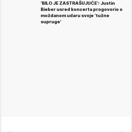
'BILO JE ZASTRAŠUJUĆE': Justin
Bieber usred koncerta progovorio o
moždanom udaru svoje 'tužne
supruge'