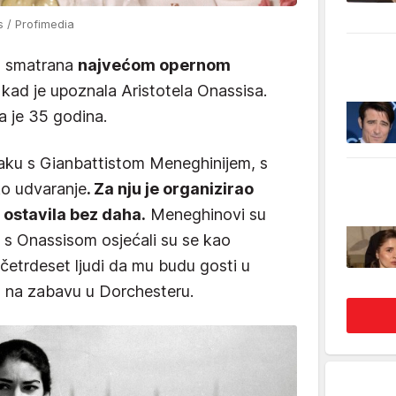
s / Profimedia
la smatrana
najvećom opernom
a
kad je upoznala Aristotela Onassisa.
la je 35 godina.
braku s Gianbattistom Meneghinijem, s
ko udvaranje
. Za nju je organizirao
 ostavila bez daha.
Meneghinovi su
dbi s Onassisom osjećali su se kao
 četrdeset ljudi da mu budu gosti u
t na zabavu u Dorchesteru.