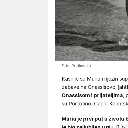
Foto: Profimedia
Kasnije su Maria i njezin sup
zabave na Onassisovoj jahti
Onassisom i prijateljima
, 
su Portofino, Capri, Korintski
Maria je prvi put u životu 
je bio zaljubljen u nj
u. Bilo