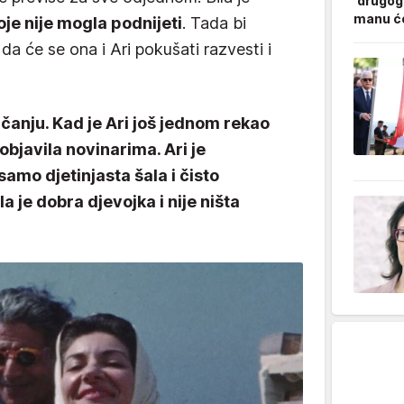
'drugog
manu ćo
je nije mogla podnijeti
. Tada bi
 da će se ona i Ari pokušati razvesti i
čanju. Kad je Ari još jednom rekao
 objavila novinarima. Ari je
samo djetinjasta šala i čisto
la je dobra djevojka i nije ništa