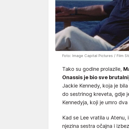
Foto: Image Capital Pictures / Film Sti
Tako su godine prolazile,
Ma
Onassis je bio sve brutalni
Jackie Kennedy, koja je bila 
do sestrinog kreveta, gdje j
Kennedyja, koji je umro dva 
Kad se Lee vratila u Atenu, isp
njezina sestra očajna i izb