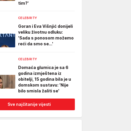
tim?'
CELEBRITY
Goran i Eva Višnjić donijeli
veliku životnu odluku:
'Sada s ponosom možemo
reći da smo se...'
CELEBRITY
Domaća glumica je sa 6
godina izmještena iz
obitelji, 15 godina bila je u
domskom sustavu: 'Nije
bilo smisla žaliti se'
Sve najčitanije vijesti