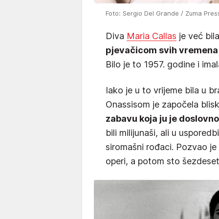
Foto: Sergio Del Grande / Zuma Pres
Diva
Maria Callas
je već bi
pjevačicom svih vremen
Bilo je to 1957. godine i ima
Iako je u to vrijeme bila u 
Onassisom je započela blis
zabavu koja ju je doslovno
bili milijunaši, ali u uspore
siromašni rođaci. Pozvao je
operi, a potom sto šezdese