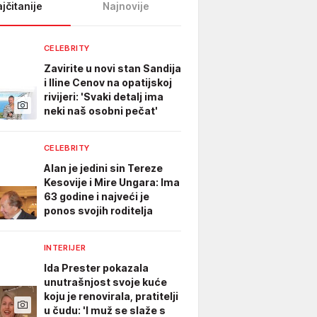
jčitanije
Najnovije
CELEBRITY
Zavirite u novi stan Sandija
i Iline Cenov na opatijskoj
rivijeri: 'Svaki detalj ima
neki naš osobni pečat'
CELEBRITY
Alan je jedini sin Tereze
Kesovije i Mire Ungara: Ima
63 godine i najveći je
ponos svojih roditelja
INTERIJER
Ida Prester pokazala
unutrašnjost svoje kuće
koju je renovirala, pratitelji
u čudu: 'I muž se slaže s