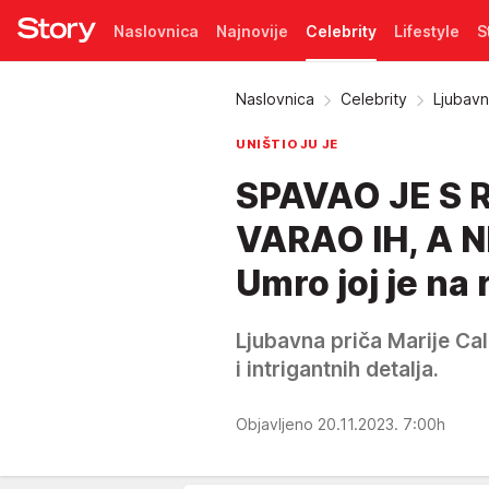
Naslovnica
Najnovije
Celebrity
Lifestyle
S
Pretplata
Naslovnica
Celebrity
Ljubavn
UNIŠTIO JU JE
SPAVAO JE S 
VARAO IH, A N
Umro joj je na
Ljubavna priča Marije Cal
i intrigantnih detalja.
Objavljeno 20.11.2023. 7:00h