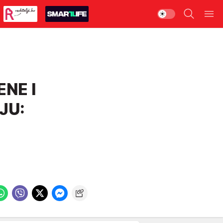
NE I
JU: