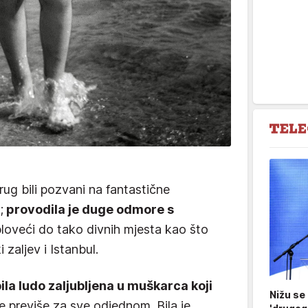
rug bili pozvani na fantastične
;
provodila je duge odmore s
ploveći do tako divnih mjesta kao što
 zaljev i Istanbul.
bila ludo zaljubljena u muškarca koji
Nižu se
 je previše za sve odjednom. Bila je