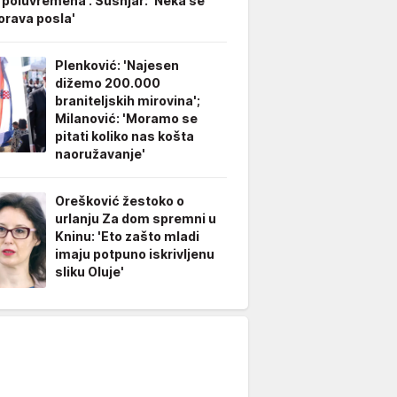
 poluvremena'. Šušnjar: 'Neka se
rava posla'
Plenković: 'Najesen
dižemo 200.000
braniteljskih mirovina';
Milanović: 'Moramo se
pitati koliko nas košta
naoružavanje'
Orešković žestoko o
urlanju Za dom spremni u
Kninu: 'Eto zašto mladi
imaju potpuno iskrivljenu
sliku Oluje'