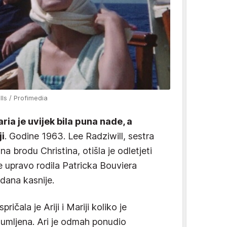
lls / Profimedia
ria je uvijek bila puna nade, a
ji
. Godine 1963. Lee Radziwill, sestra
na brodu Christina, otišla je odletjeti
e upravo rodila Patricka Bouviera
dana kasnije.
ričala je Ariji i Mariji koliko je
ezumljena. Ari je odmah ponudio