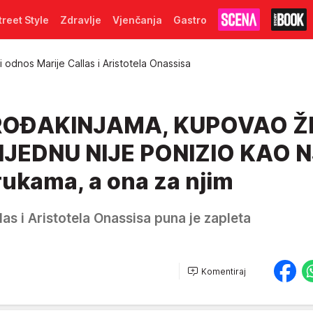
treet Style
Zdravlje
Vjenčanja
Gastro
i odnos Marije Callas i Aristotela Onassisa
ROĐAKINJAMA, KUPOVAO ŽE
IJEDNU NIJE PONIZIO KAO N
 rukama, a ona za njim
las i Aristotela Onassisa puna je zapleta
Komentiraj