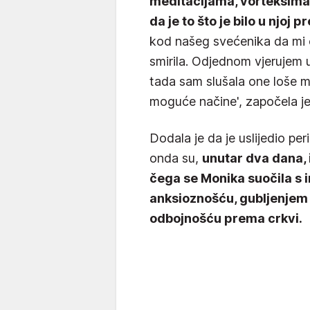
meditacijama, vorteksima,
da je to što je bilo u njoj 
kod našeg svećenika da mi o
smirila. Odjednom vjerujem u
tada sam slušala one loše me
moguće načine', započela je
Dodala je da je uslijedio per
onda su,
unutar dva dana, i
čega se Monika suočila s
anksioznošću, gubljenjem 
odbojnošću prema crkvi.