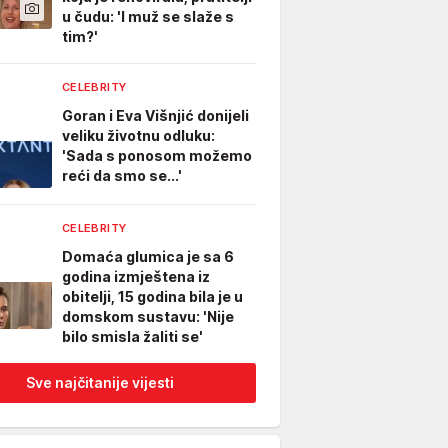
u čudu: 'I muž se slaže s
tim?'
CELEBRITY
Goran i Eva Višnjić donijeli
veliku životnu odluku:
'Sada s ponosom možemo
reći da smo se...'
CELEBRITY
Domaća glumica je sa 6
godina izmještena iz
obitelji, 15 godina bila je u
domskom sustavu: 'Nije
bilo smisla žaliti se'
Sve najčitanije vijesti