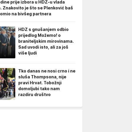
odine prije izbora u HDZ-u vlada
. Znakovito je što se Plenković baš
omio na bivšeg partnera
HDZ s gnušanjem odbio
prijedlog Možemo! o
braniteljskim mirovinama.
Sad uvodi isto, ali za još
više ljudi
Tko danas ne nosi crno i ne
sluša Thompsona, nije
pravi Hrvat. Tobožnji
domoljubi tako nam
razdiru društvo