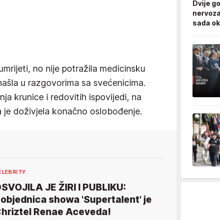
Dvije g
nervoza
sada ok
umrijeti, no nije potražila medicinsku
našla u razgovorima sa svećenicima.
 krunice i redovitih ispovijedi, na
 je doživjela konačno oslobođenje.
ELEBRITY
SVOJILA JE ŽIRI I PUBLIKU:
objednica showa 'Supertalent' je
hriztel Renae Aceveda!