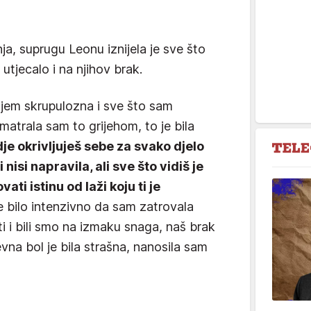
a, suprugu Leonu iznijela je sve što
 utjecalo i na njihov brak.
ajem skrupulozna i sve što sam
smatrala sam to grijehom, to je bila
je okrivljuješ sebe za svako djelo
i nisi napravila, ali sve što vidiš je
vati istinu od laži koju ti je
e bilo intenzivno da sam zatrovala
i i bili smo na izmaku snaga, naš brak
vna bol je bila strašna, nanosila sam