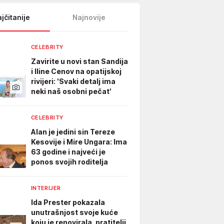
jčitanije
Najnovije
CELEBRITY
Zavirite u novi stan Sandija
i Iline Cenov na opatijskoj
rivijeri: 'Svaki detalj ima
neki naš osobni pečat'
CELEBRITY
Alan je jedini sin Tereze
Kesovije i Mire Ungara: Ima
63 godine i najveći je
ponos svojih roditelja
INTERIJER
Ida Prester pokazala
unutrašnjost svoje kuće
koju je renovirala, pratitelji