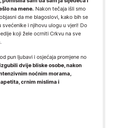
 pomislila sam da sam ja sljedeća i
prešlo na mene.
Nakon tečaja išli smo
bjasni da me blagoslovi, kako bih se
 svećenike i njihovu ulogu u vjeri! Do
dije koji žele ocrniti Crkvu na sve
.
iod pun ljubavi i osjećaja promjene no
zgubili dvije bliske osobe, nakon
 intenzivnim noćnim morama,
apetita, crnim mislima i