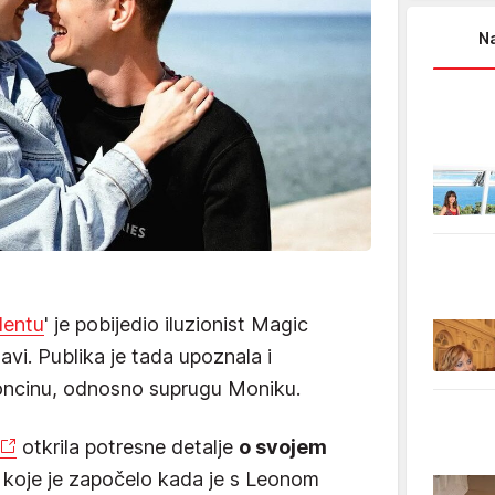
Na
lentu
' je pobijedio iluzionist Magic
vi. Publika je tada upoznala i
oncinu, odnosno suprugu Moniku.
otkrila potresne detalje
o svojem
koje je započelo kada je s Leonom