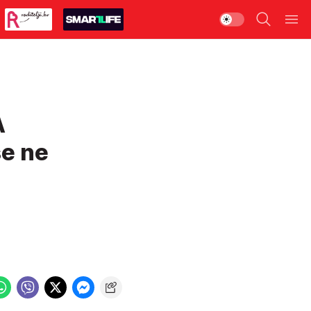
A
še ne