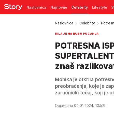
Naslovnica
Najnovije
Celebrity
Lifestyle
S
Pretplata
Naslovnica
Celebrity
Potresn
BILA JE NA RUBU PUCANJA
POTRESNA IS
SUPERTALENTA: 
znaš razlikovati
Monika je otkrila potresn
preobraćenja, koje je za
zaručnički tečaj, koji je 
Objavljeno 04.01.2024. 13:52h