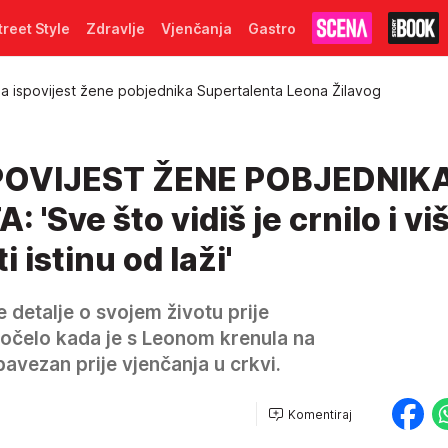
treet Style
Zdravlje
Vjenčanja
Gastro
a ispovijest žene pobjednika Supertalenta Leona Žilavog
POVIJEST ŽENE POBJEDNIK
'Sve što vidiš je crnilo i vi
 istinu od laži'
e detalje o svojem životu prije
počelo kada je s Leonom krenula na
obavezan prije vjenčanja u crkvi.
Komentiraj