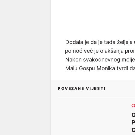
Dodala je da je tada željela 
pomoć već je olakšanja pro
Nakon svakodnevnog moljenja
Malu Gospu Monika tvrdi da
POVEZANE VIJESTI
C
O
P
C