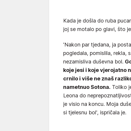
Kada je došla do ruba pucanj
joj se motalo po glavi, što je
'Nakon par tjedana, ja post
pogledala, pomislila, rekla, 
nezamisliva duševna bol.
Gd
koje jesi i koje vjerojatno n
crnilo i više ne znaš razliko
nametnuo Sotona.
Toliko j
Leona do neprepoznatljivost
je visio na koncu. Moja duše
si tjelesnu bol', ispričala je.