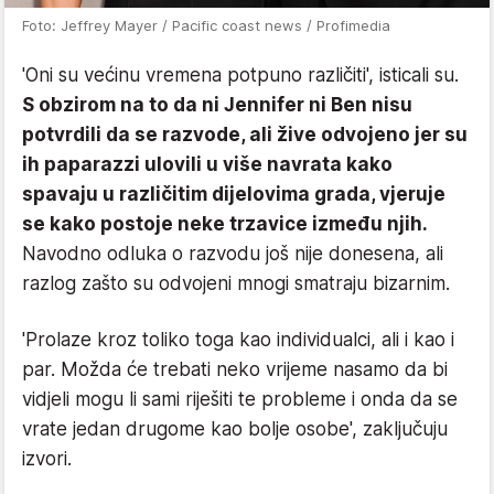
Foto: Jeffrey Mayer / Pacific coast news / Profimedia
'Oni su većinu vremena potpuno različiti', isticali su.
S obzirom na to da ni Jennifer ni Ben nisu
potvrdili da se razvode, ali žive odvojeno jer su
ih paparazzi ulovili u više navrata kako
spavaju u različitim dijelovima grada, vjeruje
se kako postoje neke trzavice između njih.
Navodno odluka o razvodu još nije donesena, ali
razlog zašto su odvojeni mnogi smatraju bizarnim.
'Prolaze kroz toliko toga kao individualci, ali i kao i
par. Možda će trebati neko vrijeme nasamo da bi
vidjeli mogu li sami riješiti te probleme i onda da se
vrate jedan drugome kao bolje osobe', zaključuju
izvori.