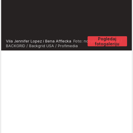
Pogledaj
Vila Jennifer Lopez i Bena Afflecka
Foto: nobyline@backgrid /
fotogaleriju
BACKGRID / Backgrid USA / Profimedia