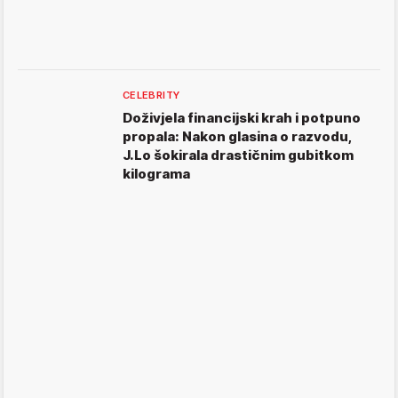
CELEBRITY
Doživjela financijski krah i potpuno
propala: Nakon glasina o razvodu,
J.Lo šokirala drastičnim gubitkom
kilograma