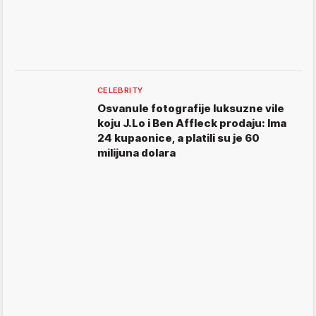
CELEBRITY
Osvanule fotografije luksuzne vile
koju J.Lo i Ben Affleck prodaju: Ima
24 kupaonice, a platili su je 60
milijuna dolara