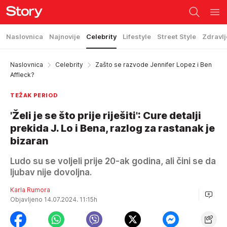
Naslovnica
Najnovije
Celebrity
Lifestyle
Street Style
Zdravlj
Naslovnica
Celebrity
Zašto se razvode Jennifer Lopez i Ben
Affleck?
TEŽAK PERIOD
'Želi je se što prije riješiti': Cure detalji
prekida J. Lo i Bena, razlog za rastanak je
bizaran
Ludo su se voljeli prije 20-ak godina, ali čini se da
ljubav nije dovoljna.
Karla Rumora
Objavljeno 14.07.2024. 11:15h