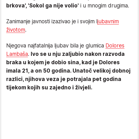
brkova', 'Sokol ga nije volio'
i u mnogim drugima.
Zanimanje javnosti izazivao je i svojim l
jubavnim
životom
.
Njegova najfatalnija ljubav bila je glumica
Dolores
Lambaša
.
Ivo se u nju zaljubio nakon razvoda
braka u kojem je dobio sina, kad je Dolores
imala 21, a on 50 godina. Unatoč velikoj dobnoj
razlici, njihova veza je potrajala pet godina
tijekom kojih su zajedno i živjeli.