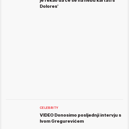
je rekao da će se na nebu kartati s
Dolores'
CELEBRITY
VIDEO Donosimo posljednji intervju s
Ivom Gregurevićem