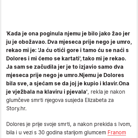
'
Kada je ona poginula njemu je bilo jako žao jer
ju je obožavao. Dva mjeseca prije nego je umro,
rekao mi je: 'Ja ću otići gore i tamo ću se naći s
Dolores i mi ćemo se kartati', tako mi je rekao.
Ja sam se začudila jer je to izjavio samo dva
mjeseca prije nego je umro.
Njemu je Dolores
bila sve, a sjećam se da joj je kupio i klavir.
Ona
je vježbala na klaviru i pjevala'
, rekla je nakon
glumčeve smrti njegova susjeda Elizabeta za
Story.hr.
Dolores je prije svoje smrti, a nakon prekida s Ivom,
bila i u vezi s 30 godina starijom glumcem
Franom