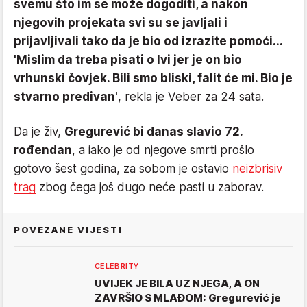
svemu što im se može dogoditi, a nakon
njegovih projekata svi su se javljali i
prijavljivali tako da je bio od izrazite pomoći...
'Mislim da treba pisati o Ivi jer je on bio
vrhunski čovjek. Bili smo bliski, falit će mi. Bio je
stvarno predivan'
, rekla je Veber za 24 sata.
Da je živ,
Gregurević bi danas slavio 72.
rođendan
, a iako je od njegove smrti prošlo
gotovo šest godina, za sobom je ostavio
neizbrisiv
trag
zbog čega još dugo neće pasti u zaborav.
POVEZANE VIJESTI
CELEBRITY
UVIJEK JE BILA UZ NJEGA, A ON
ZAVRŠIO S MLAĐOM: Gregurević je