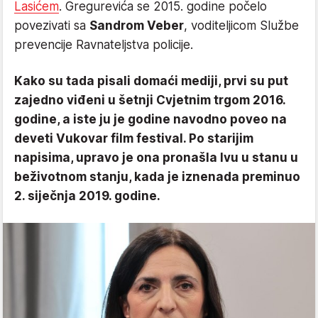
Lasićem
. Gregurevića se 2015. godine počelo
povezivati sa
Sandrom Veber
, voditeljicom Službe
prevencije Ravnateljstva policije.
Kako su tada pisali domaći mediji, prvi su put
zajedno viđeni u šetnji Cvjetnim trgom 2016.
godine, a iste ju je godine navodno poveo na
deveti Vukovar film festival. Po starijim
napisima, upravo je ona pronašla Ivu u stanu u
beživotnom stanju, kada je iznenada preminuo
2. siječnja 2019. godine.