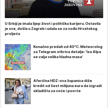
U Srbiji je imala lijep život i političku karijeru. Ostavila
je sve, došla u Zagreb i udala se za vođu Hrvatskog
proljeća
Konačno predah od 40°C. Meteorolog
za Telegram otkriva detalje: 'Iza Alpa
se valja velika hladna masa'
Aferična HDZ-ova županica diže
kredit od šest milijuna eura da izgradi
skladišta za voće i povrće