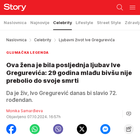
Naslovnica
Najnovije
Celebrity
Lifestyle
Street Style
Zdravlj
Naslovnica
Celebrity
Ljubavni život Ive Gregurevića
GLUMAČKA LEGENDA
Ova žena je bila posljednja ljubav Ive
Gregurevića: 29 godina mlađu bivšu nije
prebolio do svoje smrti
Da je živ, Ivo Gregurević danas bi slavio 72.
rođendan.
Monika Samarđieva
Objavljeno 07.10.2024. 16:57h