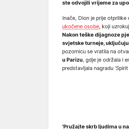
ste odvojili vrijeme za up
Inače, Dion je prije otprilik
ukočene osobe
, koji uzrok
Nakon teške dijagnoze pje
svjetske turneje, uključuj
pozornicu se vratila na otv
u Parizu
, gdje je održala i
predstavljala nagradu 'Spirit 
'Pružajte skrb ljudima u n