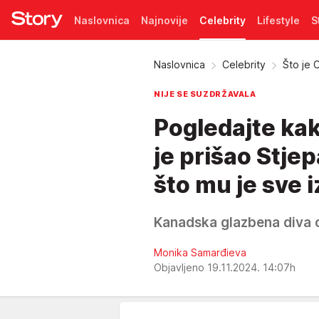
Naslovnica
Najnovije
Celebrity
Lifestyle
S
Pretplata
Naslovnica
Celebrity
Što je 
NIJE SE SUZDRŽAVALA
Pogledajte kako
je prišao Stje
što mu je sve i
Kanadska glazbena diva o
Monika Samarđieva
Objavljeno 19.11.2024. 14:07h