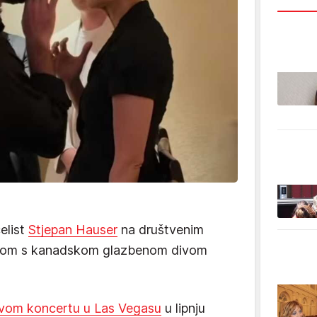
elist
Stjepan Hauser
na društvenim
etom s kanadskom glazbenom divom
vom koncertu u Las Vegasu
u lipnju