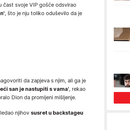
u čast svoje VIP gošće odsvirao
n'
, što je nju toliko oduševilo da je
govoriti da zapjeva s njim, ali ga je
eći san je nastupiti s vama'
, rekao
tjeralo Dion da promijeni mišljenje.
gledao njihov
susret u backstageu