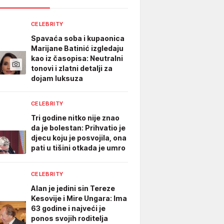
CELEBRITY
Spavaća soba i kupaonica
Marijane Batinić izgledaju
kao iz časopisa: Neutralni
tonovi i zlatni detalji za
dojam luksuza
CELEBRITY
Tri godine nitko nije znao
da je bolestan: Prihvatio je
djecu koju je posvojila, ona
pati u tišini otkada je umro
CELEBRITY
Alan je jedini sin Tereze
Kesovije i Mire Ungara: Ima
63 godine i najveći je
ponos svojih roditelja