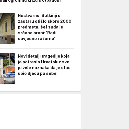
hali ogromnu krizu s otpadom
Nestvarno. Sutkinji u
zastaru otišlo skoro 2000
predmeta, šef suda je
srčano brani: 'Radi
savjesno i ažurno'
Novi detalji tragedije koja
je potresla Hrvatsku: sve
je više naznaka da je otac
ubio djecu pa sebe