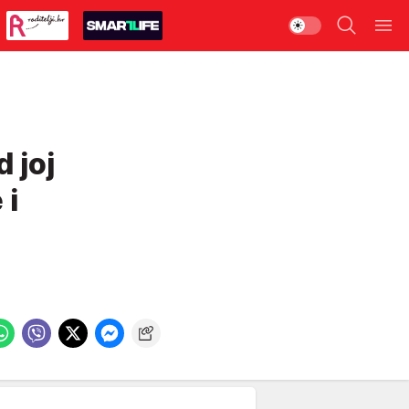
 joj
 i