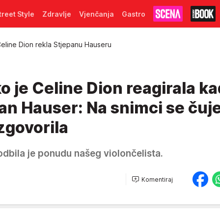
treet Style
Zdravlje
Vjenčanja
Gastro
Celine Dion rekla Stjepanu Hauseru
 je Celine Dion reagirala kad
pan Hauser: Na snimci se čuje
zgovorila
dbila je ponudu našeg violončelista.
Komentiraj