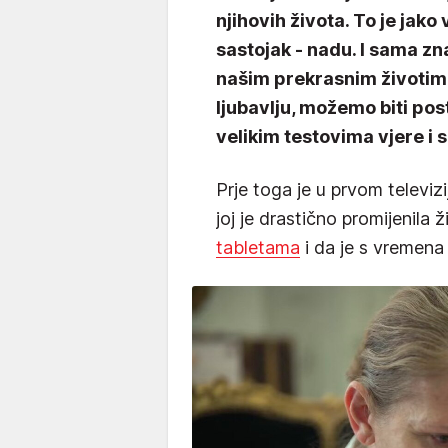
njihovih života. To je jako
sastojak - nadu. I sama zn
našim prekrasnim životima,
ljubavlju, možemo biti pos
velikim testovima vjere i 
Prje toga je u prvom televiz
joj je drastično promijenila 
tabletama
i da je s vremena