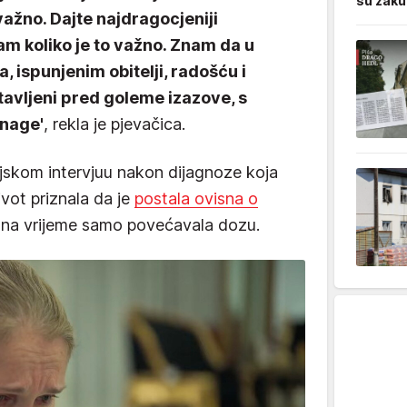
su zaku
 važno. Dajte najdragocjeniji
am koliko je to važno. Znam da u
 ispunjenim obitelji, radošću i
tavljeni pred goleme izazove, s
snage'
, rekla je pjevačica.
ijskom intervjuu nakon dijagnoze koja
život priznala da je
postala ovisna o
 na vrijeme samo povećavala dozu.