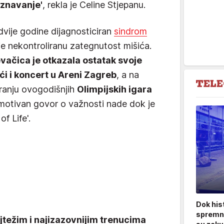
oznavanje'
, rekla je Celine Stjepanu.
e dvije godine dijagnosticiran
sindrom
uje nekontroliranu zategnutost mišića.
vačica je otkazala ostatak svoje
ući i koncert u Areni Zagreb
, a na
aranju ovogodišnjih
Olimpijskih igara
 emotivan govor o važnosti nade dok je
of Life'.
Dok his
spremni
ajtežim i najizazovnijim trenucima