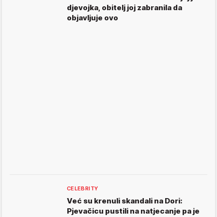
djevojka, obitelj joj zabranila da
objavljuje ovo
CELEBRITY
Već su krenuli skandali na Dori:
Pjevačicu pustili na natjecanje pa je