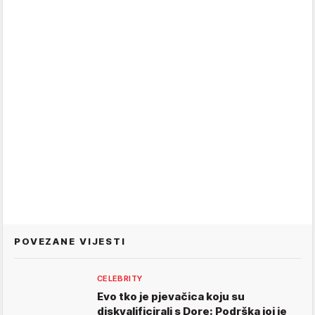
POVEZANE VIJESTI
CELEBRITY
Evo tko je pjevačica koju su
diskvalificirali s Dore: Podrška joj je