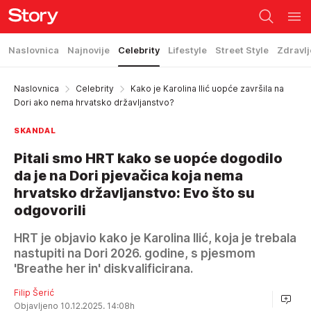
Naslovnica
Najnovije
Celebrity
Lifestyle
Street Style
Zdravlj
Naslovnica
Celebrity
Kako je Karolina Ilić uopće završila na
Dori ako nema hrvatsko državljanstvo?
SKANDAL
Pitali smo HRT kako se uopće dogodilo
da je na Dori pjevačica koja nema
hrvatsko državljanstvo: Evo što su
odgovorili
HRT je objavio kako je Karolina Ilić, koja je trebala
nastupiti na Dori 2026. godine, s pjesmom
'Breathe her in' diskvalificirana.
Filip Šerić
Objavljeno 10.12.2025. 14:08h