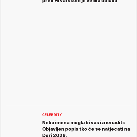
pred Hrvatskom je velika odluka
CELEBRITY
Neka imena mogla bi vas iznenaditi:
Objavljen popis tko će se natjecati na
Dori 2026.