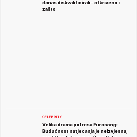
danas diskvalificirali - otkriveno i
zašto
CELEBRITY
Velika drama potresa Eurosong:
Budućnost natjecanja je neizvjesna,