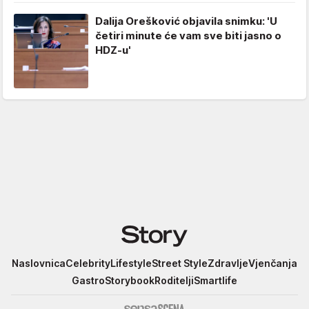
Dalija Orešković objavila snimku: 'U
četiri minute će vam sve biti jasno o
HDZ-u'
Story
Naslovnica
Celebrity
Lifestyle
Street Style
Zdravlje
Vjenčanja
Gastro
Storybook
Roditelji
Smartlife