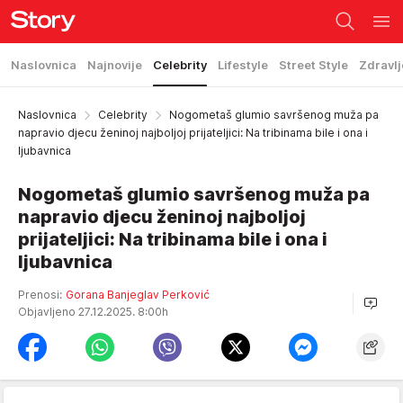
Naslovnica
Najnovije
Celebrity
Lifestyle
Street Style
Zdravlj
Naslovnica
Celebrity
Nogometaš glumio savršenog muža pa
napravio djecu ženinoj najboljoj prijateljici: Na tribinama bile i ona i
ljubavnica
Nogometaš glumio savršenog muža pa
napravio djecu ženinoj najboljoj
prijateljici: Na tribinama bile i ona i
ljubavnica
Prenosi:
Gorana Banjeglav Perković
Objavljeno 27.12.2025. 8:00h