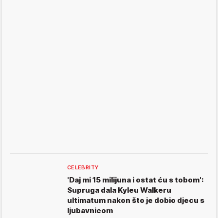
CELEBRITY
'Daj mi 15 milijuna i ostat ću s tobom':
Supruga dala Kyleu Walkeru
ultimatum nakon što je dobio djecu s
ljubavnicom