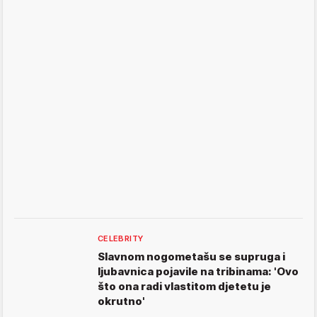
CELEBRITY
Slavnom nogometašu se supruga i
ljubavnica pojavile na tribinama: 'Ovo
što ona radi vlastitom djetetu je
okrutno'