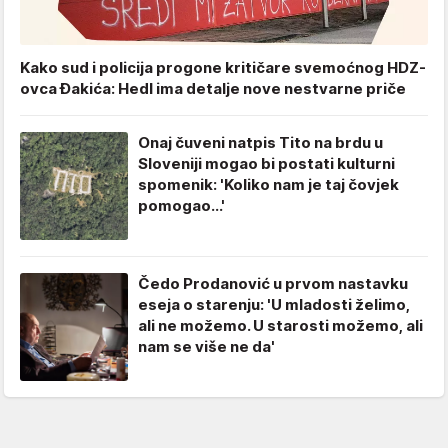
Kako sud i policija progone kritičare svemoćnog HDZ-
ovca Đakića: Hedl ima detalje nove nestvarne priče
Onaj čuveni natpis Tito na brdu u
Sloveniji mogao bi postati kulturni
spomenik: 'Koliko nam je taj čovjek
pomogao...'
Čedo Prodanović u prvom nastavku
eseja o starenju: 'U mladosti želimo,
ali ne možemo. U starosti možemo, ali
nam se više ne da'