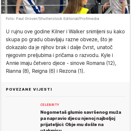
Foto: Paul Grover/Shutterstock Editorial/Profimedia
U rujnu ove godine Kilner i Walker snimljeni su kako
skupa po gradu obavljaju razne obveze, što je
dokazalo da je njihov brak i dalje čvrst, unatoč
njegovim preljubima i pričama o razvodu. Kyle i
Annie imaju četvero djece - sinove Romana (12),
Rianna (8), Reigna (6) i Rezona (1).
POVEZANE VIJESTI
CELEBRITY
Nogometaš glumio savršenog muža
pa napravio djecu njenoj najboljoj
prijateljici: Obje mu došle na
utakmicu