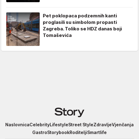
Pet poklopaca podzemnih kanti
proglasili su simbolom propasti
Zagreba. Toliko se HDZ danas boji
Tomaševića
Story
Naslovnica
Celebrity
Lifestyle
Street Style
Zdravlje
Vjenčanja
Gastro
Storybook
Roditelji
Smartlife