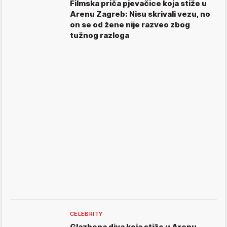
Filmska priča pjevačice koja stiže u
Arenu Zagreb: Nisu skrivali vezu, no
on se od žene nije razveo zbog
tužnog razloga
CELEBRITY
Glazbena diva koja stiže u Arenu