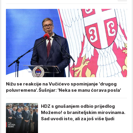
Nižu se reakcije na Vučićevo spominjanje 'drugog
poluvremena'. Šušnjar: 'Neka se manu ćorava posla'
HDZ s gnušanjem odbio prijedlog
Možemo! o braniteljskim mirovinama.
Sad uvodi isto, ali za još više ljudi