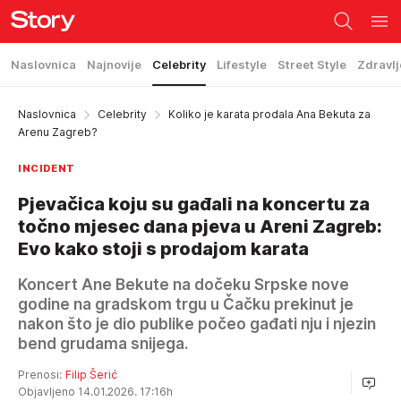
Naslovnica
Najnovije
Celebrity
Lifestyle
Street Style
Zdravlj
Naslovnica
Celebrity
Koliko je karata prodala Ana Bekuta za
Arenu Zagreb?
INCIDENT
Pjevačica koju su gađali na koncertu za
točno mjesec dana pjeva u Areni Zagreb:
Evo kako stoji s prodajom karata
Koncert Ane Bekute na dočeku Srpske nove
godine na gradskom trgu u Čačku prekinut je
nakon što je dio publike počeo gađati nju i njezin
bend grudama snijega.
Prenosi:
Filip Šerić
Objavljeno 14.01.2026. 17:16h