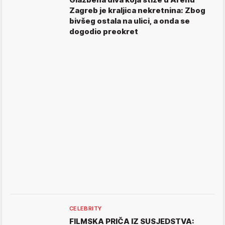
Zagreb je kraljica nekretnina: Zbog
bivšeg ostala na ulici, a onda se
dogodio preokret
CELEBRITY
FILMSKA PRIČA IZ SUSJEDSTVA: