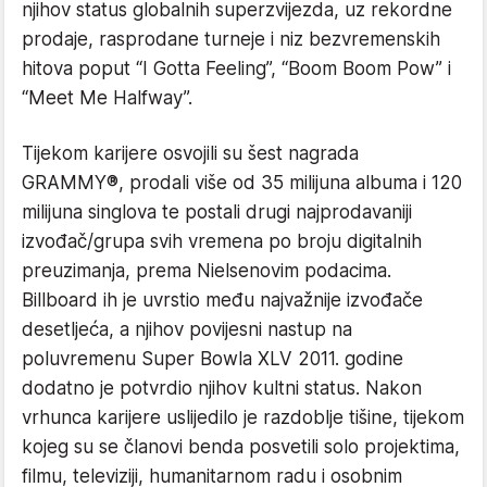
njihov status globalnih superzvijezda, uz rekordne
prodaje, rasprodane turneje i niz bezvremenskih
hitova poput “I Gotta Feeling”, “Boom Boom Pow” i
“Meet Me Halfway”.
Tijekom karijere osvojili su šest nagrada
GRAMMY®, prodali više od 35 milijuna albuma i 120
milijuna singlova te postali drugi najprodavaniji
izvođač/grupa svih vremena po broju digitalnih
preuzimanja, prema Nielsenovim podacima.
Billboard ih je uvrstio među najvažnije izvođače
desetljeća, a njihov povijesni nastup na
poluvremenu Super Bowla XLV 2011. godine
dodatno je potvrdio njihov kultni status. Nakon
vrhunca karijere uslijedilo je razdoblje tišine, tijekom
kojeg su se članovi benda posvetili solo projektima,
filmu, televiziji, humanitarnom radu i osobnim