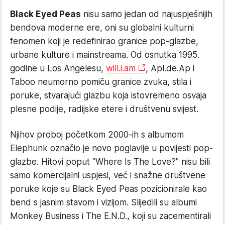
Black Eyed Peas
nisu samo jedan od najuspješnijih
bendova moderne ere, oni su globalni kulturni
fenomen koji je redefinirao granice pop-glazbe,
urbane kulture i mainstreama. Od osnutka 1995.
godine u Los Angelesu,
will.i.am
, Apl.de.Ap i
Taboo neumorno pomiču granice zvuka, stila i
poruke, stvarajući glazbu koja istovremeno osvaja
plesne podije, radijske etere i društvenu svijest.
Njihov proboj početkom 2000-ih s albumom
Elephunk označio je novo poglavlje u povijesti pop-
glazbe. Hitovi poput “Where Is The Love?” nisu bili
samo komercijalni uspjesi, već i snažne društvene
poruke koje su Black Eyed Peas pozicionirale kao
bend s jasnim stavom i vizijom. Slijedili su albumi
Monkey Business i The E.N.D., koji su zacementirali