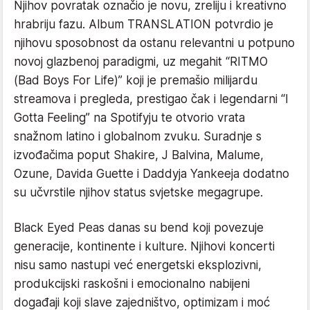
Njihov povratak označio je novu, zreliju i kreativno
hrabriju fazu. Album TRANSLATION potvrdio je
njihovu sposobnost da ostanu relevantni u potpuno
novoj glazbenoj paradigmi, uz megahit “RITMO
(Bad Boys For Life)” koji je premašio milijardu
streamova i pregleda, prestigao čak i legendarni “I
Gotta Feeling” na Spotifyju te otvorio vrata
snažnom latino i globalnom zvuku. Suradnje s
izvođačima poput Shakire, J Balvina, Malume,
Ozune, Davida Guette i Daddyja Yankeeja dodatno
su učvrstile njihov status svjetske megagrupe.
Black Eyed Peas danas su bend koji povezuje
generacije, kontinente i kulture. Njihovi koncerti
nisu samo nastupi već energetski eksplozivni,
produkcijski raskošni i emocionalno nabijeni
događaji koji slave zajedništvo, optimizam i moć