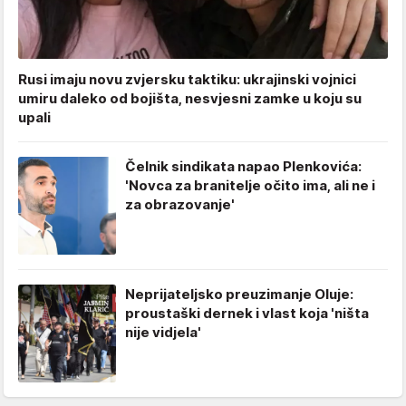
Rusi imaju novu zvjersku taktiku: ukrajinski vojnici
umiru daleko od bojišta, nesvjesni zamke u koju su
upali
Čelnik sindikata napao Plenkovića:
'Novca za branitelje očito ima, ali ne i
za obrazovanje'
Neprijateljsko preuzimanje Oluje:
proustaški dernek i vlast koja 'ništa
nije vidjela'