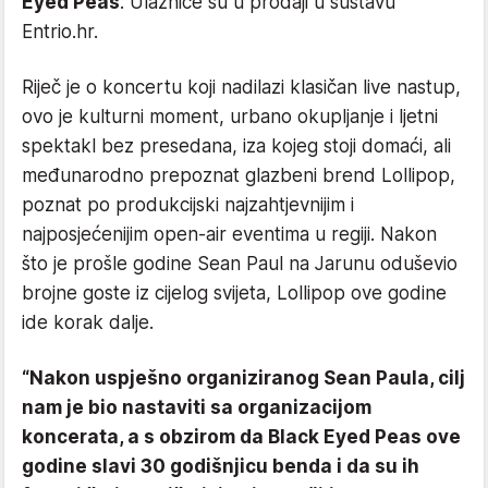
Eyed Peas
. Ulaznice su u prodaji u sustavu
Entrio.hr.
Riječ je o koncertu koji nadilazi klasičan live nastup,
ovo je kulturni moment, urbano okupljanje i ljetni
spektakl bez presedana, iza kojeg stoji domaći, ali
međunarodno prepoznat glazbeni brend Lollipop,
poznat po produkcijski najzahtjevnijim i
najposjećenijim open-air eventima u regiji. Nakon
što je prošle godine Sean Paul na Jarunu oduševio
brojne goste iz cijelog svijeta, Lollipop ove godine
ide korak dalje.
“Nakon uspješno organiziranog Sean Paula, cilj
nam je bio nastaviti sa organizacijom
koncerata, a s obzirom da Black Eyed Peas ove
godine slavi 30 godišnjicu benda i da su ih