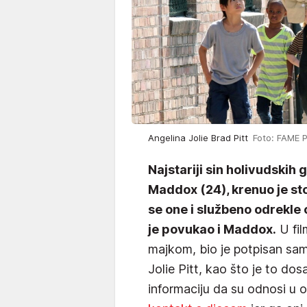
Angelina Jolie Brad Pitt
Foto: FAME 
Najstariji sin holivudskih
Maddox (24), krenuo je st
se one i službeno odrekle
je povukao i Maddox.
U fil
majkom, bio je potpisan s
Jolie Pitt, kao što je to do
informaciju da su odnosi u ob