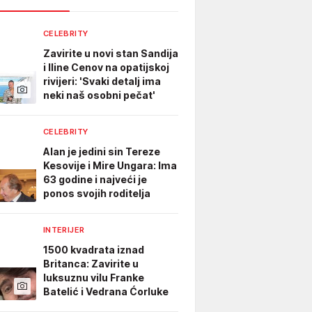
CELEBRITY
Zavirite u novi stan Sandija
i Iline Cenov na opatijskoj
rivijeri: 'Svaki detalj ima
neki naš osobni pečat'
CELEBRITY
Alan je jedini sin Tereze
Kesovije i Mire Ungara: Ima
63 godine i najveći je
ponos svojih roditelja
INTERIJER
1500 kvadrata iznad
Britanca: Zavirite u
luksuznu vilu Franke
Batelić i Vedrana Ćorluke