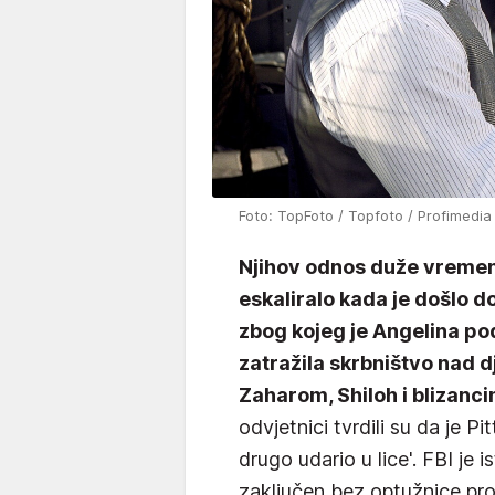
Foto: TopFoto / Topfoto / Profimedia
Njihov odnos duže vremena 
eskaliralo kada je došlo 
zbog kojeg je Angelina po
zatražila skrbništvo nad
Zaharom, Shiloh i blizanc
odvjetnici tvrdili su da je Pi
drugo udario u lice'. FBI je i
zaključen bez optužnice pr