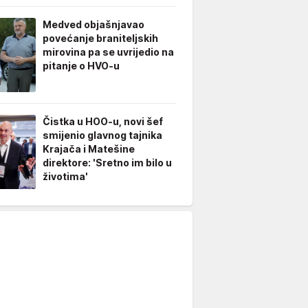
Medved objašnjavao
povećanje braniteljskih
mirovina pa se uvrijedio na
pitanje o HVO-u
Čistka u HOO-u, novi šef
smijenio glavnog tajnika
Krajača i Matešine
direktore: 'Sretno im bilo u
životima'