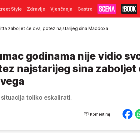
treet Style
Zdravlje
Vjenčanja
Gastro
itta zaboljet će ovaj potez najstarijeg sina Maddoxa
umac godinama nije vidio sv
tez najstarijeg sina zaboljet
svega
ituacija toliko eskalirati.
Komentiraj