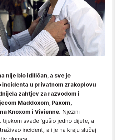
nije bio idiličan, a sve je
do incidenta u privatnom zrakoplovu
dnijela zahtjev za razvodom i
 djecom Maddoxom, Paxom,
ima Knoxom i Vivienne.
Njezini
tt tijekom svađe 'gušio jedno dijete, a
straživao incident, ali je na kraju slučaj
otiv glumca.