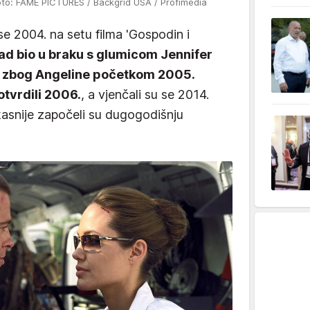
oto: FAME PICTURES / Backgrid USA / Profimedia
se 2004. na setu filma 'Gospodin i
ad bio u braku s glumicom Jennifer
eo zbog Angeline početkom 2005.
potvrdili 2006.
, a vjenčali su se 2014.
asnije započeli su dugogodišnju