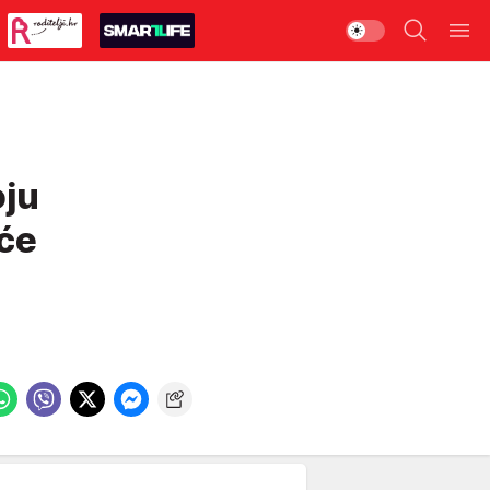
oju
 će