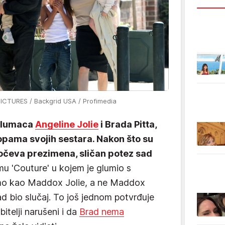
PICTURES / Backgrid USA / Profimedia
 glumaca
Angeline Jolie
i Brada Pitta,
opama svojih sestara. Nakon što su
 očeva prezimena, sličan potez sad
mu 'Couture' u kojem je glumio s
amo kao Maddox Jolie, a ne Maddox
sad bio slučaj. To još jednom potvrđuje
itelji narušeni i da
Brad nema