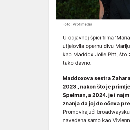
Foto: Profimedia
U odjavnoj špici filma 'Mari
utjelovila opernu divu Marij
kao Maddox Jolie Pitt, što 
tako davno.
Maddoxova sestra Zahara 
2023., nakon što je primlj
Spelman, a 2024. je i naj
znanja da joj do očeva pre
Promovirajući broadwaysku p
navedena samo kao Vivienn