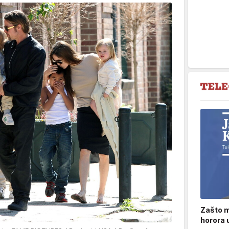
Zašto m
horora 