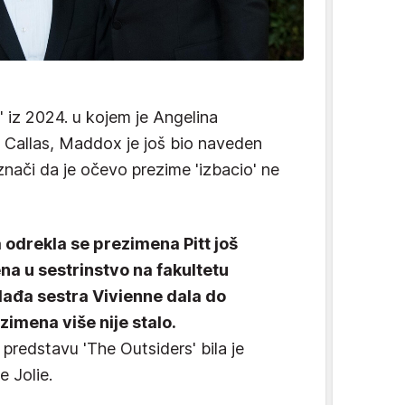
a' iz 2024. u kojem je Angelina
u Callas, Maddox je još bio naveden
znači da je očevo prezime 'izbacio' ne
odrekla se prezimena Pitt još
ena u sestrinstvo na fakultetu
mlađa sestra Vivienne dala do
zimena više nije stalo.
redstavu 'The Outsiders' bila je
e Jolie.