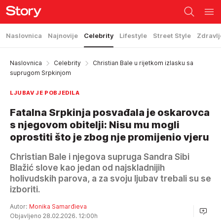
Naslovnica
Najnovije
Celebrity
Lifestyle
Street Style
Zdravlj
Naslovnica
Celebrity
Christian Bale u rijetkom izlasku sa
suprugom Srpkinjom
LJUBAV JE POBJEDILA
Fatalna Srpkinja posvađala je oskarovca
s njegovom obitelji: Nisu mu mogli
oprostiti što je zbog nje promijenio vjeru
Christian Bale i njegova supruga Sandra Sibi
Blažić slove kao jedan od najskladnijih
holivudskih parova, a za svoju ljubav trebali su se
izboriti.
Autor:
Monika Samarđieva
Objavljeno 28.02.2026. 12:00h