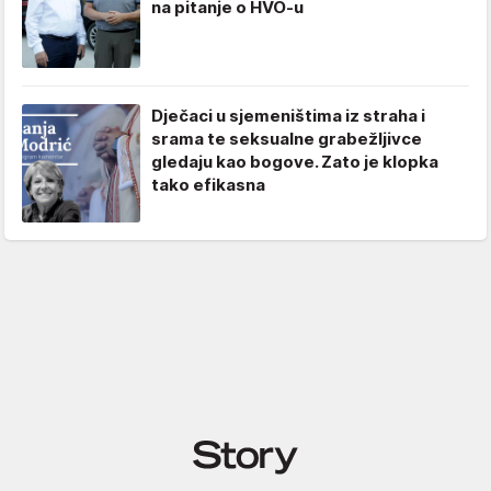
na pitanje o HVO-u
Dječaci u sjemeništima iz straha i
srama te seksualne grabežljivce
gledaju kao bogove. Zato je klopka
tako efikasna