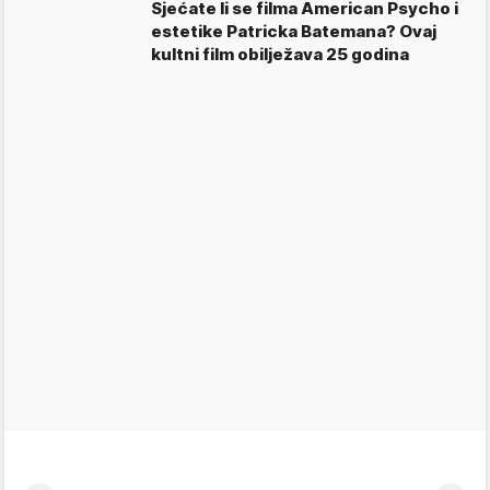
Sjećate li se filma American Psycho i
estetike Patricka Batemana? Ovaj
kultni film obilježava 25 godina