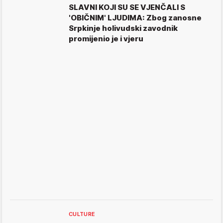
SLAVNI KOJI SU SE VJENČALI S
'OBIČNIM' LJUDIMA: Zbog zanosne
Srpkinje holivudski zavodnik
promijenio je i vjeru
CULTURE