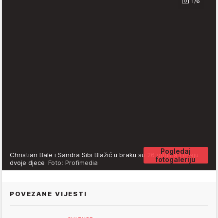
1/6
Pogledaj
Christian Bale i Sandra Sibi Blažić u braku su 26 godina i imaju
fotogaleriju
dvoje djece
Foto: Profimedia
POVEZANE VIJESTI