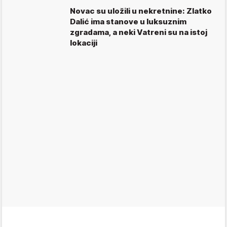
Novac su uložili u nekretnine: Zlatko
Dalić ima stanove u luksuznim
zgradama, a neki Vatreni su na istoj
lokaciji