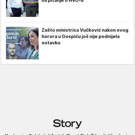
na pitanje o HVO-u
Zašto ministrica Vučković nakon ovog
horora u Gospiću još nije podnijela
ostavku
Story