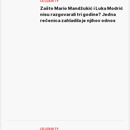
CELEBRITY
Zašto Mario Mandžukić i Luka Modrić
nisu razgovarali tri godine? Jedna
rečenica zahladila je njihov odnos
CELEBRITY