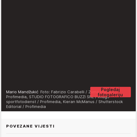
Pogledaj
Mario Mandžukić
Foto: Fabrizio Carabelli / Zuma Press /
fotogaleriju
Profimedia, STUDIO FOTOGRAFICO BUZZI SRL / imago
sportfotodienst / Profimedia, Kieran McManus / Shutterstock
Editorial / Profimedia
POVEZANE VIJESTI