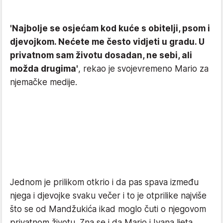
'Najbolje se osjećam kod kuće s obitelji, psom i
djevojkom. Nećete me često vidjeti u gradu. U
privatnom sam životu dosadan, ne sebi, ali
možda drugima'
, rekao je svojevremeno Mario za
njemačke medije.
Jednom je prilikom otkrio i da pas spava između
njega i djevojke svaku večer i to je otprilike najviše
što se od Mandžukića ikad moglo čuti o njegovom
privatnom životu. Zna se i da Mario i Ivana ljeta