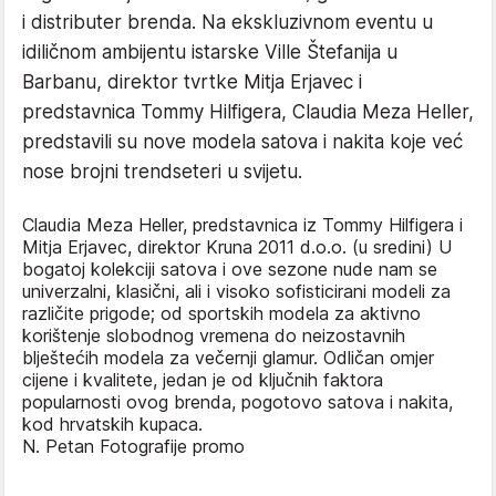
i distributer brenda. Na ekskluzivnom eventu u
idiličnom ambijentu istarske Ville Štefanija u
Barbanu, direktor tvrtke Mitja Erjavec i
predstavnica Tommy Hilfigera, Claudia Meza Heller,
predstavili su nove modela satova i nakita koje već
nose brojni trendseteri u svijetu.
Claudia Meza Heller, predstavnica iz Tommy Hilfigera i
Mitja Erjavec, direktor Kruna 2011 d.o.o. (u sredini) U
bogatoj kolekciji satova i ove sezone nude nam se
univerzalni, klasični, ali i visoko sofisticirani modeli za
različite prigode; od sportskih modela za aktivno
korištenje slobodnog vremena do neizostavnih
blještećih modela za večernji glamur. Odličan omjer
cijene i kvalitete, jedan je od ključnih faktora
popularnosti ovog brenda, pogotovo satova i nakita,
kod hrvatskih kupaca.
N. Petan Fotografije promo