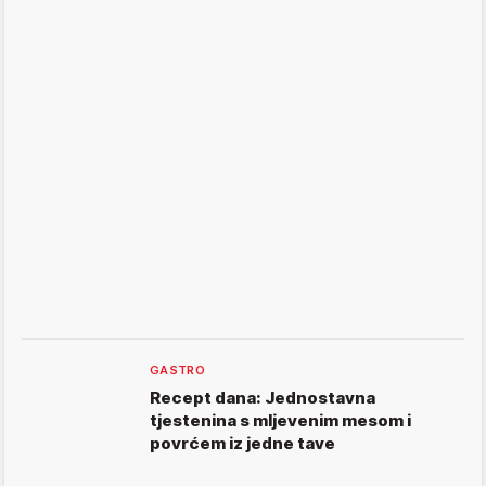
GASTRO
Recept dana: Jednostavna
tjestenina s mljevenim mesom i
povrćem iz jedne tave