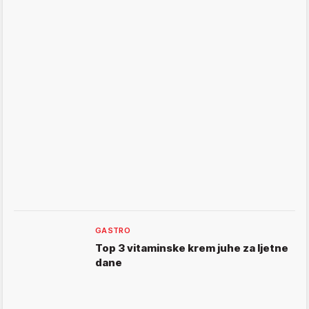
GASTRO
Top 3 vitaminske krem juhe za ljetne
dane