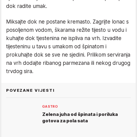
dok radite umak.
Miksajte dok ne postane kremasto. Zagrijte lonac s
posoljenom vodom, škarama režite tijesto u vodu i
kuhajte dok tjestenina ne ispliva na vrh. Izvadite
tijesteninu u tavu s umakom od špinatom i
prokuhajte dok se sve ne sjedini. Prilikom serviranja
na vrh dodajte ribanog parmezana ili nekog drugog
trvdog sira.
POVEZANE VIJESTI
GASTRO
Zelena juha od špinata i poriluka
gotova za pola sata