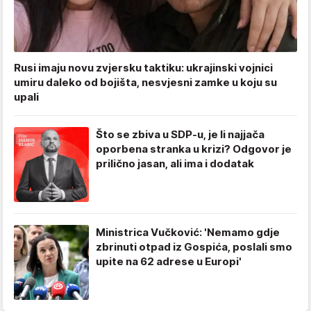
Rusi imaju novu zvjersku taktiku: ukrajinski vojnici
umiru daleko od bojišta, nesvjesni zamke u koju su
upali
Što se zbiva u SDP-u, je li najjača
oporbena stranka u krizi? Odgovor je
prilično jasan, ali ima i dodatak
Ministrica Vučković: 'Nemamo gdje
zbrinuti otpad iz Gospića, poslali smo
upite na 62 adrese u Europi'