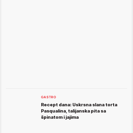
GASTRO
Recept dana: Uskrsna slana torta
Pasqualina, talijanska pita sa
špinatom i jajima