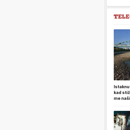
Istaknu
kad sti
me naši 