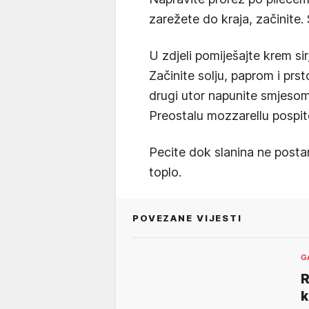
zarežete do kraja, začinite. 
U zdjeli pomiješajte krem sir,
Začinite solju, paprom i pr
drugi utor napunite smjesom 
Preostalu mozzarellu pospite
Pecite dok slanina ne posta
toplo.
POVEZANE VIJESTI
G
R
k