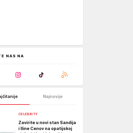
TE NAS NA
jčitanije
Najnovije
CELEBRITY
Zavirite u novi stan Sandija
i Iline Cenov na opatijskoj