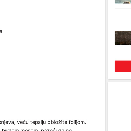
a
njeva, veću tepsiju obložite folijom.
m bijelom mesom, pazeći da ne