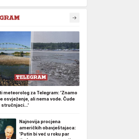
ti meteorolog za Telegram: 'Znamo
že osvježenje, ali nema vode. Čude
stručnjaci...'
Najnovija procjena
američkih obavještajaca:
'Putin bi već u roku par