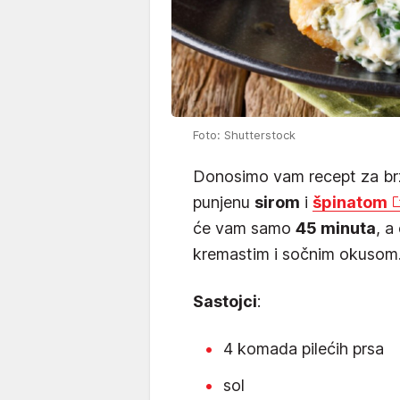
Foto: Shutterstock
Donosimo vam recept za brz
punjenu
sirom
i
špinatom
će vam samo
45 minuta
, a
kremastim i sočnim okusom
Sastojci
:
4 komada pilećih prsa
sol