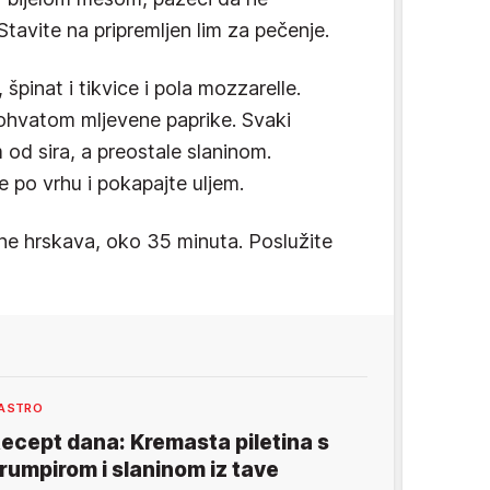
Stavite na pripremljen lim za pečenje.
 špinat i tikvice i pola mozzarelle.
stohvatom mljevene paprike. Svaki
od sira, a preostale slaninom.
 po vrhu i pokapajte uljem.
ne hrskava, oko 35 minuta. Poslužite
ASTRO
ecept dana: Kremasta piletina s
rumpirom i slaninom iz tave