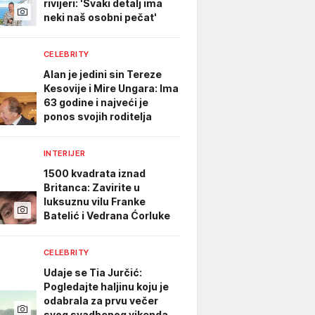
rivijeri: 'Svaki detalj ima
neki naš osobni pečat'
CELEBRITY
Alan je jedini sin Tereze
Kesovije i Mire Ungara: Ima
63 godine i najveći je
ponos svojih roditelja
INTERIJER
1500 kvadrata iznad
Britanca: Zavirite u
luksuznu vilu Franke
Batelić i Vedrana Ćorluke
CELEBRITY
Udaje se Tia Jurčić:
Pogledajte haljinu koju je
odabrala za prvu večer
svog svadbenog vikenda