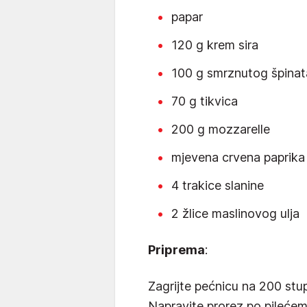
papar
120 g krem sira
100 g smrznutog špinat
70 g tikvica
200 g mozzarelle
mjevena crvena paprika
4 trakice slanine
2 žlice maslinovog ulja
Priprema
:
Zagrijte pećnicu na 200 stup
Napravite prorez po pileće