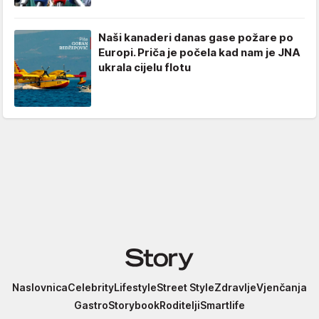
Naši kanaderi danas gase požare po
Europi. Priča je počela kad nam je JNA
ukrala cijelu flotu
Story
Naslovnica
Celebrity
Lifestyle
Street Style
Zdravlje
Vjenčanja
Gastro
Storybook
Roditelji
Smartlife