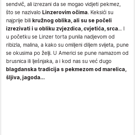
sendvič, ali izrezani da se mogao vidjeti pekmez,
što se nazivalo
Linzerovim očima
. Keksići su
najprije bili
kružnog oblika, ali su se počeli
izrezivati i u obliku zvjezdica, cvjetića, srca
... I
u početku se Linzer torta punila nadjevom od
ribizla, malina, a kako su omiljeni diljem svijeta, pune
se okusima po želji. U Americi se pune namazom od
brusnica ili lješnjaka, a i kod nas su već dugo
blagdanska tradicija s pekmezom od marelica,
šljiva, jagoda...