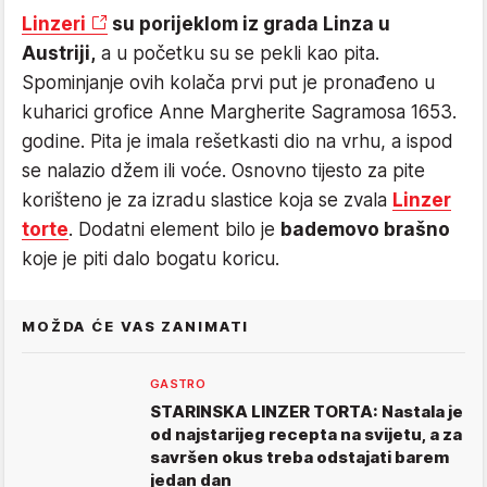
Linzeri
su porijeklom iz grada Linza u
Austriji,
a u početku su se pekli kao pita.
Spominjanje ovih kolača prvi put je pronađeno u
kuharici grofice Anne Margherite Sagramosa 1653.
godine. Pita je imala rešetkasti dio na vrhu, a ispod
se nalazio džem ili voće. Osnovno tijesto za pite
korišteno je za izradu slastice koja se zvala
Linzer
torte
. Dodatni element bilo je
bademovo brašno
koje je piti dalo bogatu koricu.
MOŽDA ĆE VAS ZANIMATI
GASTRO
STARINSKA LINZER TORTA: Nastala je
od najstarijeg recepta na svijetu, a za
savršen okus treba odstajati barem
jedan dan