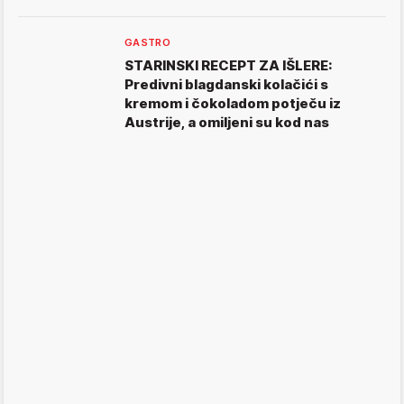
GASTRO
STARINSKI RECEPT ZA IŠLERE:
Predivni blagdanski kolačići s
kremom i čokoladom potječu iz
Austrije, a omiljeni su kod nas