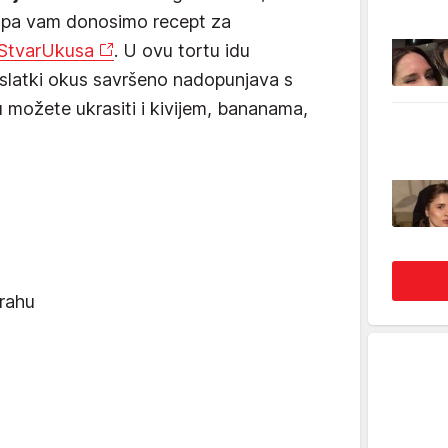
je pa vam donosimo recept za
StvarUkusa
. U ovu tortu idu
o slatki okus savršeno nadopunjava s
 možete ukrasiti i kivijem, bananama,
prahu