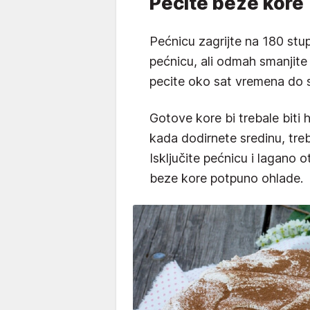
Pecite beze kore
Pećnicu zagrijte na 180 stup
pećnicu, ali odmah smanjite
pecite oko sat vremena do s
Gotove kore bi trebale biti
kada dodirnete sredinu, treb
Isključite pećnicu i lagano o
beze kore potpuno ohlade.