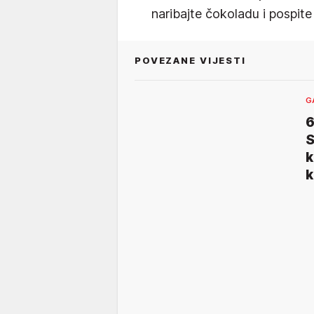
naribajte čokoladu i pospite
POVEZANE VIJESTI
G
6
S
k
k