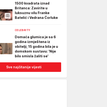
1500 kvadrata iznad
Britanca: Zavirite u
luksuznu vilu Franke
Batelić i Vedrana Ćorluke
CELEBRITY
Domaća glumica je sa 6
godina izmještena iz
obitelji, 15 godina bila je u
domskom sustavu: 'Nije
bilo smisla žaliti se'
Sve najčitanije vijesti