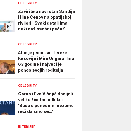
CELEBRITY
Zavirite u novi stan Sandija
i Iline Cenov na opatijskoj
rivijeri: 'Svaki detalj ima
neki naš osobni pečat'
CELEBRITY
Alan je jedini sin Tereze
Kesovije i Mire Ungara: Ima
63 godine i najveći je
ponos svojih roditelja
CELEBRITY
Goran i Eva Višnjić donijeli
veliku životnu odluku:
'Sada s ponosom možemo
reći da smo se...'
INTERIJER