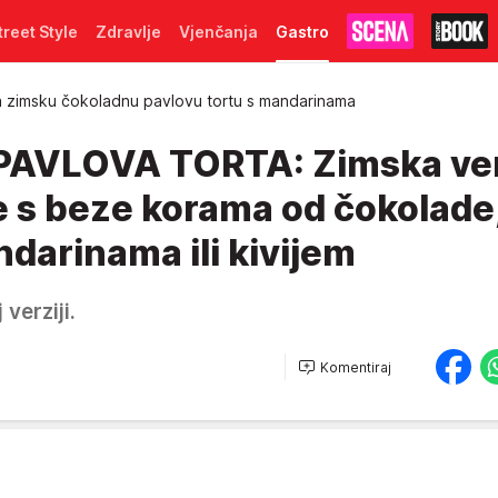
treet Style
Zdravlje
Vjenčanja
Gastro
 zimsku čokoladnu pavlovu tortu s mandarinama
VLOVA TORTA: Zimska ver
e s beze korama od čokolade
ndarinama ili kivijem
verziji.
Komentiraj