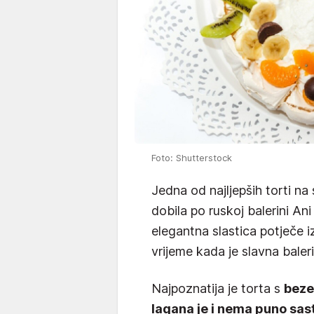
Foto: Shutterstock
Jedna od najljepših torti na 
dobila po ruskoj balerini An
elegantna slastica potječe iz
vrijeme kada je slavna baleri
Najpoznatija je torta s
beze
lagana je i nema puno sas