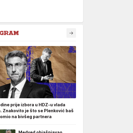
odine prije izbora u HDZ-u vlada
. Znakovito je što se Plenković baš
omio na bivšeg partnera
Medved objašnjavao