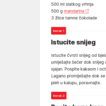
500 ml slatkog vrhnja
500 g
mandarina
3 žlice tamne čokolade
Korak 1
Istucite snijeg
Istucite čvrsti snijeg od bjel
umiješajte šećer dok snijeg 
sjajan. Pospite kakaom i o
Lagano promiješajte dok se 
pleh u kalupu, poravnajte.
Korak 2