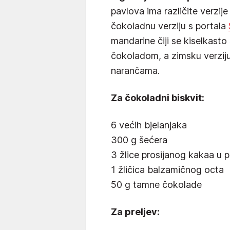
pavlova ima različite verzi
čokoladnu verziju s portala
mandarine čiji se kiselkast
čokoladom, a zimsku verziju
narančama.
Za čokoladni biskvit:
6 većih bjelanjaka
300 g šećera
3 žlice prosijanog kakaa u 
1 žličica balzamičnog octa
50 g tamne čokolade
Za preljev: