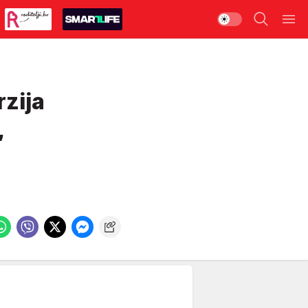
zija
,