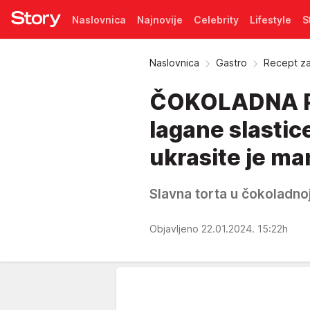
Naslovnica
Najnovije
Celebrity
Lifestyle
S
Pretplata
Naslovnica
Gastro
Recept za
ČOKOLADNA PA
lagane slastic
ukrasite je ma
Slavna torta u čokoladnoj 
Objavljeno 22.01.2024. 15:22h