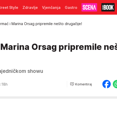
treet Style
Zdravlje
Vjenčanja
Gastro
mać i Marina Orsag pripremile nešto drugačije!
 Marina Orsag pripremile ne
 zajedničkom showu
:18h
Komentiraj