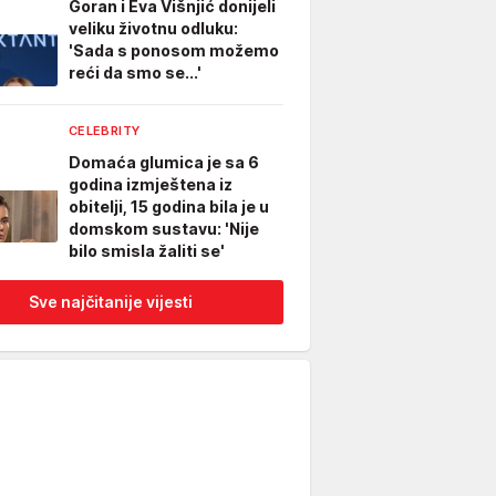
Goran i Eva Višnjić donijeli
veliku životnu odluku:
'Sada s ponosom možemo
reći da smo se...'
CELEBRITY
Domaća glumica je sa 6
godina izmještena iz
obitelji, 15 godina bila je u
domskom sustavu: 'Nije
bilo smisla žaliti se'
Sve najčitanije vijesti