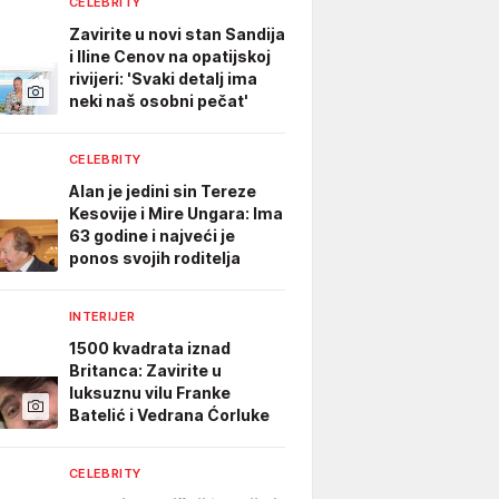
CELEBRITY
Zavirite u novi stan Sandija
i Iline Cenov na opatijskoj
rivijeri: 'Svaki detalj ima
neki naš osobni pečat'
CELEBRITY
Alan je jedini sin Tereze
Kesovije i Mire Ungara: Ima
63 godine i najveći je
ponos svojih roditelja
INTERIJER
1500 kvadrata iznad
Britanca: Zavirite u
luksuznu vilu Franke
Batelić i Vedrana Ćorluke
CELEBRITY