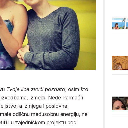
owu
Tvoje lice zvuči poznato
, osim što
m izvedbama, između Nede Parmać i
eljstvo, a iz njega i poslovna
 imale odličnu međusobnu energiju, ne
iti i u zajedničkom projektu pod