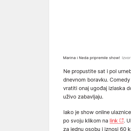
Marina i Neda pripremile show!
Izvor
Ne propustite sat i pol urn
dnevnom boravku. Comedy
vratiti onaj ugođaj izlaska 
uživo zabavljaju.
Iako je show online ulaznic
po svoju klikom na
link
. U
za jednu osobu i iznosi 60 k