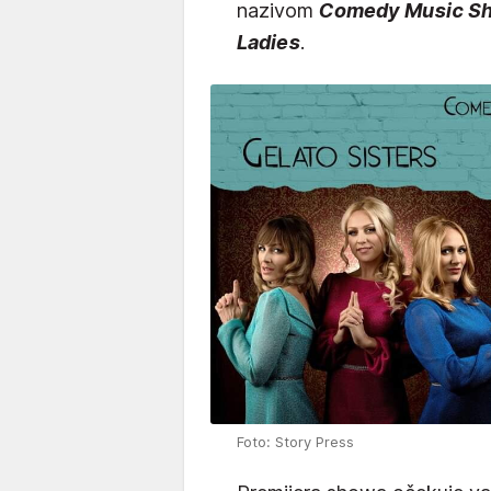
nazivom
Comedy Music Sho
Ladies
.
Foto: Story Press