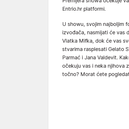
Premijera showa očekuje vas
Entrio.hr platformi.
U showu, svojim najboljim f
izvođača, nasmijati će vas 
Vlatka Mifka, dok će vas sv
stvarima rasplesati Gelato 
Parmać i Jana Valdevit. Kak
očekuju vas i neka njihova 
točno? Morat ćete pogledat