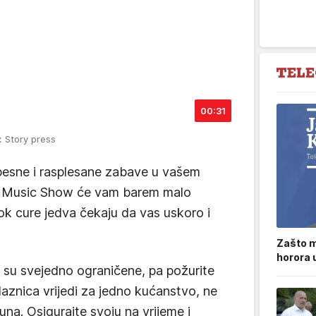
00:31
: Story press
ebesne i rasplesane zabave u vašem
 Music Show će vam barem malo
dok cure jedva čekaju da vas uskoro i
Zašto m
horora 
e su svejedno ograničene, pa požurite
laznica vrijedi za jedno kućanstvo, ne
una. Osigurajte svoju na vrijeme i