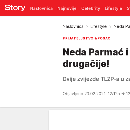
Naslovnica
Najnovije
Celebrity
Lifestyle
S
Pretplata
Naslovnica
Lifestyle
Neda Par
PRIJATELJSTVO & POSAO
Neda Parmać i
drugačije!
Dvije zvijezde TLZP-a u
Objavljeno 23.02.2021. 12:12h
→ 12