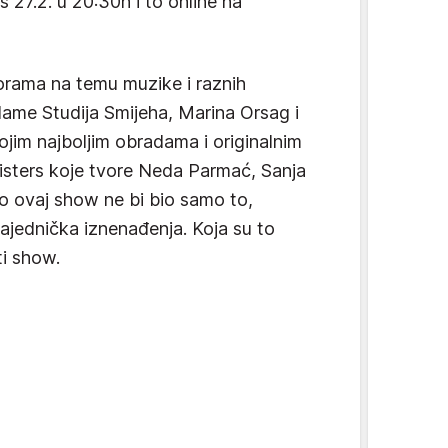
 27.2. u 20:30h i to online na
orama na temu muzike i raznih
dame Studija Smijeha, Marina Orsag i
ojim najboljim obradama i originalnim
Sisters koje tvore Neda Parmać, Sanja
o ovaj show ne bi bio samo to,
zajednička iznenađenja. Koja su to
i show.