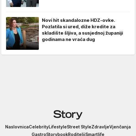
Novi hit skandalozne HDZ-ovke.
Pozlatila si ured, diže kredite za
skladište šljiva, a susjednoj županiji
godinama ne vraća dug
Story
Naslovnica
Celebrity
Lifestyle
Street Style
Zdravlje
Vjenčanja
Gastro
Storybook
Roditelji
Smartlife