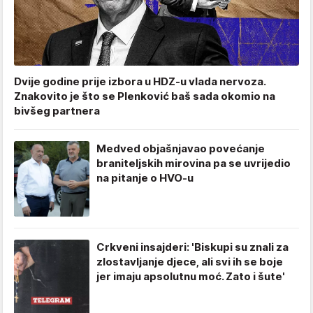
Dvije godine prije izbora u HDZ-u vlada nervoza.
Znakovito je što se Plenković baš sada okomio na
bivšeg partnera
Medved objašnjavao povećanje
braniteljskih mirovina pa se uvrijedio
na pitanje o HVO-u
Crkveni insajderi: 'Biskupi su znali za
zlostavljanje djece, ali svi ih se boje
jer imaju apsolutnu moć. Zato i šute'