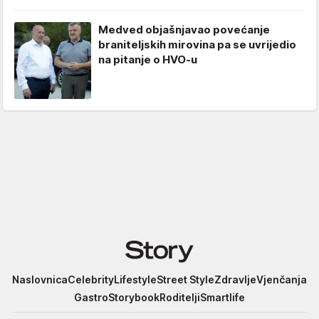
Medved objašnjavao povećanje
braniteljskih mirovina pa se uvrijedio
na pitanje o HVO-u
Story
Naslovnica
Celebrity
Lifestyle
Street Style
Zdravlje
Vjenčanja
Gastro
Storybook
Roditelji
Smartlife