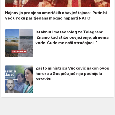
Najnovija procjena američkih obavještajaca: 'Putin bi
već u roku par tjedana mogao napasti NATO'
Istaknuti meteorolog za Telegram:
'Znamo kad stiže osvježenje, ali nema
vode. Čude me naši stručnjaci...'
Zašto ministrica Vučković nakon ovog
horora u Gospiću još nije podnijela
ostavku