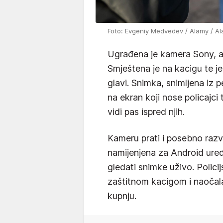
Foto: Evgeniy Medvedev / Alamy / Al
Ugrađena je kamera Sony, a
Smještena je na kacigu te j
glavi. Snimka, snimljena iz p
na ekran koji nose policajc
vidi pas ispred njih.
Kameru prati i posebno razv
namijenjena za Android ure
gledati snimke uživo. Polici
zaštitnom kacigom i naoča
kupnju.