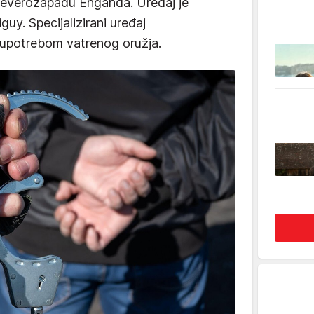
jeverozapadu Enganda. Uređaj je
guy. Specijalizirani uređaj
s upotrebom vatrenog oružja.