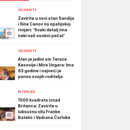
CELEBRITY
Zavirite u novi stan Sandija
i Iline Cenov na opatijskoj
rivijeri: 'Svaki detalj ima
neki naš osobni pečat'
CELEBRITY
Alan je jedini sin Tereze
Kesovije i Mire Ungara: Ima
63 godine i najveći je
ponos svojih roditelja
INTERIJER
1500 kvadrata iznad
Britanca: Zavirite u
luksuznu vilu Franke
Batelić i Vedrana Ćorluke