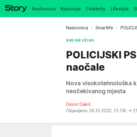
Naslovnica
Najnovije
Celebrity
Lifestyle
S
Pretplata
Naslovnica
Smartlife
POLICIJ
SVE IDE UŽIVO
POLICIJSKI PS
naočale
Nova visokotehnološka k
neočekivanog mjesta
Davor Dakić
Objavljeno 26.10.2022. 21:13h
→ 21