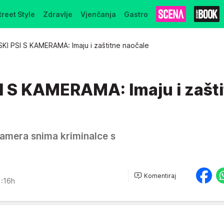
treet Style
Zdravlje
Vjenčanja
Gastro
SKI PSI S KAMERAMA: Imaju i zaštitne naočale
I S KAMERAMA: Imaju i zašt
amera snima kriminalce s
Komentiraj
:16h