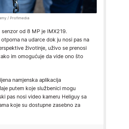
amy / Profimedia
 senzor od 8 MP je IMX219.
e otporna na udarce dok ju nosi pas na
erspektive životinje, uživo se prenosi
i tako im omogućuje da vide ono što
ijena namjenska aplikacija
đaje putem koje službenici mogu
jski pas nosi video kameru Heliguy sa
lama koje su dostupne zasebno za