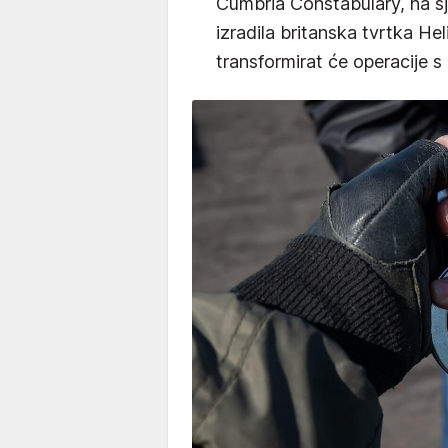
Cumbria Constabulary, na s
izradila britanska tvrtka Heli
transformirat će operacije 