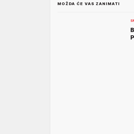
MOŽDA ĆE VAS ZANIMATI
S
B
P