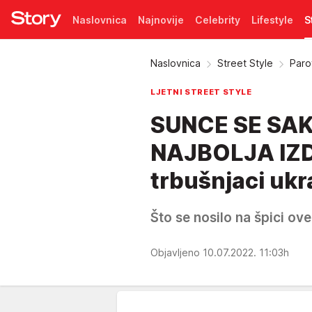
Naslovnica
Najnovije
Celebrity
Lifestyle
S
Pretplata
Naslovnica
Street Style
Parov
LJETNI STREET STYLE
SUNCE SE SAK
NAJBOLJA IZDAN
trbušnjaci ukr
Što se nosilo na špici ov
Objavljeno 10.07.2022. 11:03h