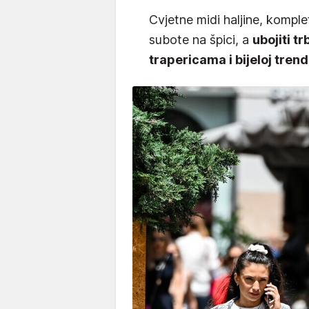
Cvjetne midi haljine, komplet
subote na špici, a
ubojiti t
trapericama i bijeloj trend