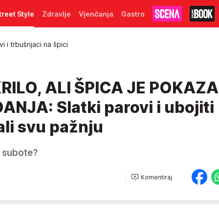
treet Style
Zdravlje
Vjenčanja
Gastro
i i trbušnjaci na špici
RILO, ALI ŠPICA JE POKAZ
JA: Slatki parovi i ubojiti
ali svu pažnju
e subote?
Komentiraj