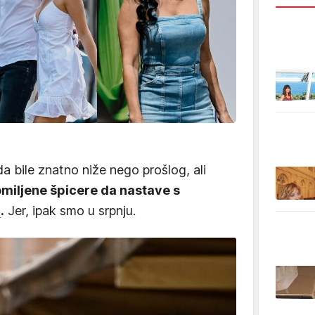
 bile znatno niže nego prošlog, ali
omiljene špicere da nastave s
a
.
Jer, ipak smo u srpnju.