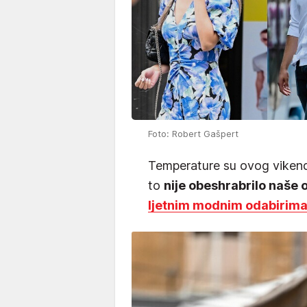
Foto: Robert Gašpert
Temperature su ovog vikenda
to
nije obeshrabrilo naše 
ljetnim modnim odabirim