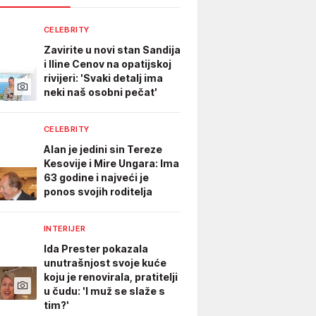
CELEBRITY
Zavirite u novi stan Sandija
i Iline Cenov na opatijskoj
rivijeri: 'Svaki detalj ima
neki naš osobni pečat'
CELEBRITY
Alan je jedini sin Tereze
Kesovije i Mire Ungara: Ima
63 godine i najveći je
ponos svojih roditelja
INTERIJER
Ida Prester pokazala
unutrašnjost svoje kuće
koju je renovirala, pratitelji
u čudu: 'I muž se slaže s
tim?'