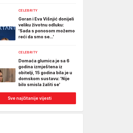
CELEBRITY
Goran i Eva Višnjić donijeli
veliku životnu odluku:
'Sada s ponosom možemo
reći da smo se...'
CELEBRITY
Domaća glumica je sa 6
godina izmještena iz
obitelji, 15 godina bila je u
domskom sustavu: 'Nije
bilo smisla žaliti se'
Sve najčitanije vijesti