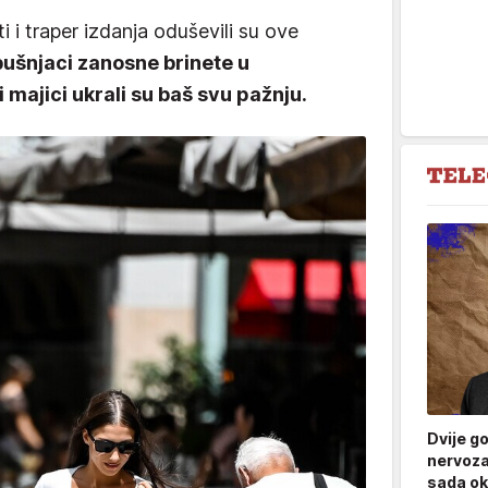
i i traper izdanja oduševili su ove
rbušnjaci zanosne brinete u
i majici ukrali su baš svu pažnju.
Dvije g
nervoza
sada ok