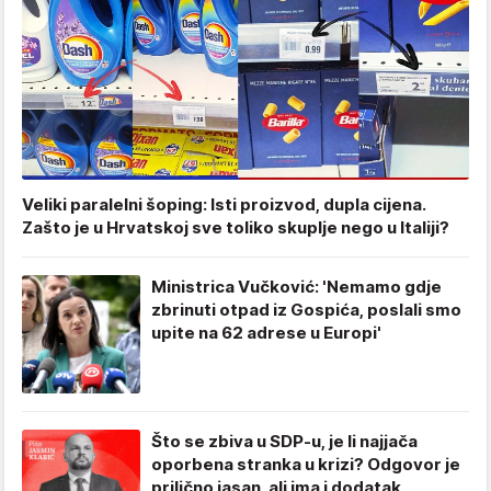
Veliki paralelni šoping: Isti proizvod, dupla cijena.
Zašto je u Hrvatskoj sve toliko skuplje nego u Italiji?
Ministrica Vučković: 'Nemamo gdje
zbrinuti otpad iz Gospića, poslali smo
upite na 62 adrese u Europi'
Što se zbiva u SDP-u, je li najjača
oporbena stranka u krizi? Odgovor je
prilično jasan, ali ima i dodatak