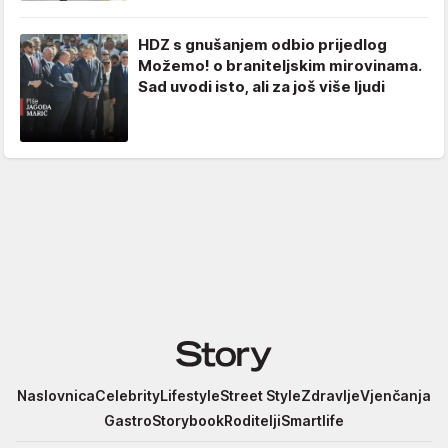
HDZ s gnušanjem odbio prijedlog
Možemo! o braniteljskim mirovinama.
Sad uvodi isto, ali za još više ljudi
Story
Naslovnica
Celebrity
Lifestyle
Street Style
Zdravlje
Vjenčanja
Gastro
Storybook
Roditelji
Smartlife