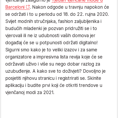
vjenčanja zasigurno je
Tjedan vjenčane mode u
Barceloni
. Nakon odgode u travnju napokon će
se održati i to u periodu od 18. do 22. rujna 2020.
Svijet modnih stručnjaka, fashion zaljubljenika i
budućih mladenki je pozvan pridružiti se i to
vjerovali ili ne iz udubnosti vaših domova jer
događaj će se u potpunosti održati digitalno!
Sigurni smo kako je to veliki izazov i za same
organizatore a impresivna lista revija koje će se
održavati uživo i više su nego dobar razlog za
uzubuđenje. A kako sve to doživjeti? Dovoljno je
posjetiti njihovu stranicu i registrirati se. Skinite
aplikaciju i budite prvi koji će otkriti trendove u
vjenčanoj modi za 2021.