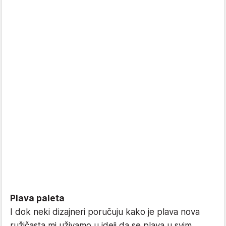
Plava paleta
I dok neki dizajneri poručuju kako je plava nova
ružičasta mi uživamo u ideji da se plava u svim