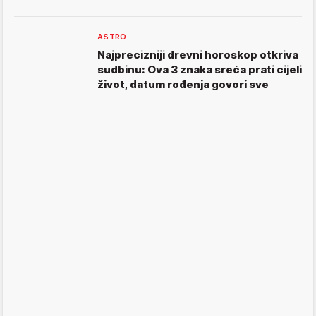
ASTRO
Najprecizniji drevni horoskop otkriva
sudbinu: Ova 3 znaka sreća prati cijeli
život, datum rođenja govori sve