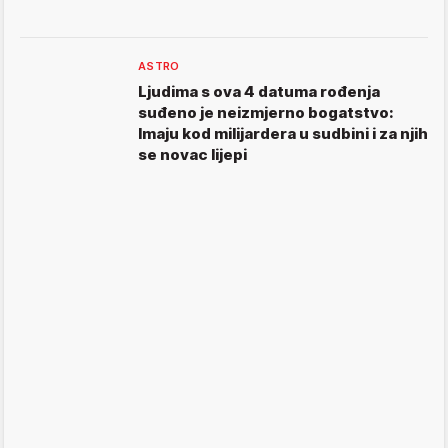
ASTRO
Ljudima s ova 4 datuma rođenja
suđeno je neizmjerno bogatstvo:
Imaju kod milijardera u sudbini i za njih
se novac lijepi