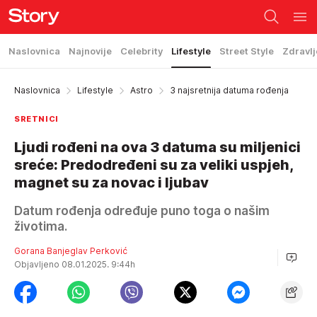
Naslovnica
Najnovije
Celebrity
Lifestyle
Street Style
Zdravlj
Naslovnica
Lifestyle
Astro
3 najsretnija datuma rođenja
SRETNICI
Ljudi rođeni na ova 3 datuma su miljenici
sreće: Predodređeni su za veliki uspjeh,
magnet su za novac i ljubav
Datum rođenja određuje puno toga o našim
životima.
Gorana Banjeglav Perković
Objavljeno 08.01.2025. 9:44h