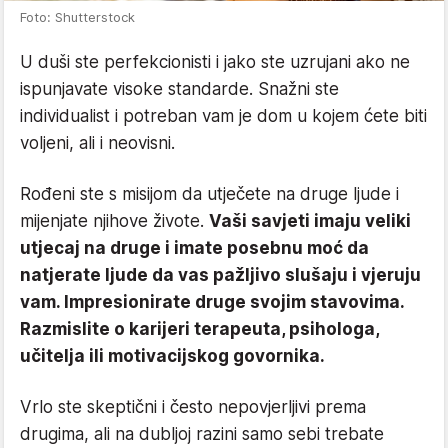
Foto: Shutterstock
U duši ste perfekcionisti i jako ste uzrujani ako ne
ispunjavate visoke standarde. Snažni ste
individualist i potreban vam je dom u kojem ćete biti
voljeni, ali i neovisni.
Rođeni ste s misijom da utječete na druge ljude i
mijenjate njihove živote.
Vaši savjeti imaju veliki
utjecaj na druge i imate posebnu moć da
natjerate ljude da vas pažljivo slušaju i vjeruju
vam. Impresionirate druge svojim stavovima.
Razmislite o karijeri terapeuta, psihologa,
učitelja ili motivacijskog govornika.
Vrlo ste skeptični i često nepovjerljivi prema
drugima, ali na dubljoj razini samo sebi trebate