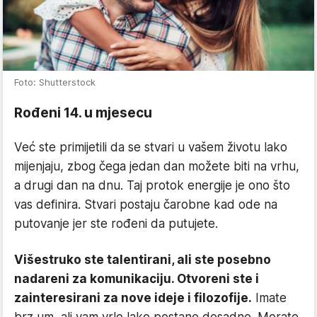
Foto: Shutterstock
Rođeni 14. u mjesecu
Već ste primijetili da se stvari u vašem životu lako
mijenjaju, zbog čega jedan dan možete biti na vrhu,
a drugi dan na dnu. Taj protok energije je ono što
vas definira. Stvari postaju čarobne kad ode na
putovanje jer ste rođeni da putujete.
Višestruko ste talentirani, ali ste posebno
nadareni za komunikaciju. Otvoreni ste i
zainteresirani za nove ideje i filozofije.
Imate
brz um, ali vam vrlo lako postane dosadno. Morate