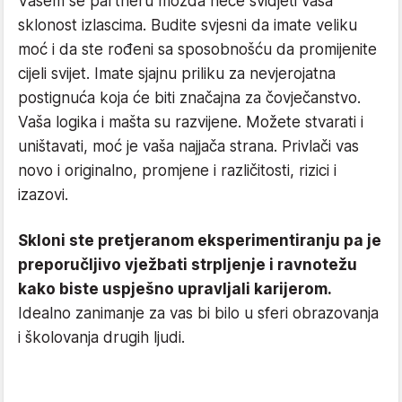
Vašem se partneru možda neće svidjeti vaša
sklonost izlascima. Budite svjesni da imate veliku
moć i da ste rođeni sa sposobnošću da promijenite
cijeli svijet. Imate sjajnu priliku za nevjerojatna
postignuća koja će biti značajna za čovječanstvo.
Vaša logika i mašta su razvijene. Možete stvarati i
uništavati, moć je vaša najjača strana. Privlači vas
novo i originalno, promjene i različitosti, rizici i
izazovi.
Skloni ste pretjeranom eksperimentiranju pa je
preporučljivo vježbati strpljenje i ravnotežu
kako biste uspješno upravljali karijerom.
Idealno zanimanje za vas bi bilo u sferi obrazovanja
i školovanja drugih ljudi.