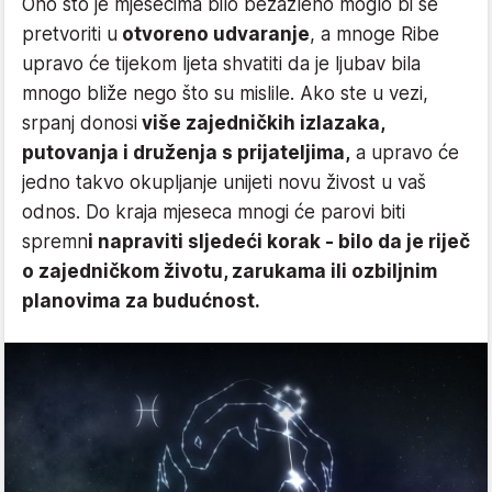
Ono što je mjesecima bilo bezazleno moglo bi se
pretvoriti u
otvoreno udvaranje
, a mnoge Ribe
upravo će tijekom ljeta shvatiti da je ljubav bila
mnogo bliže nego što su mislile. Ako ste u vezi,
srpanj donosi
više zajedničkih izlazaka,
putovanja i druženja s prijateljima,
a upravo će
jedno takvo okupljanje unijeti novu živost u vaš
odnos. Do kraja mjeseca mnogi će parovi biti
spremn
i napraviti sljedeći korak - bilo da je riječ
o zajedničkom životu, zarukama ili ozbiljnim
planovima za budućnost.