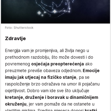
Foto: Shutterstock
Zdravlje
Energija vam je promjenjiva, ali življa nego u
prethodnom razdoblju, što može dovesti i do
povremenog
osjećaja preopterećenja
ako
preuzmete previše obaveza odjednom.
Emocije
imaju jak utjecaj na fizičko stanje
, pa se
raspoloženje brzo odražava na umor ili pojačanu
osjetljivost. Dobro vam ide sve što uključuje
kretanje, druženje i boravak u dinamičnijem
okruženju
, jer vam pomaže da ne ostanete u
vlastitim mislima. Sredina mjeseca donosi
kratki