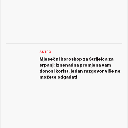
ASTRO
Mjesečni horoskop za Strijelca za
srpanj: Iznenadna promjena vam
donosi korist, jedan razgovor više ne
možete odgađati