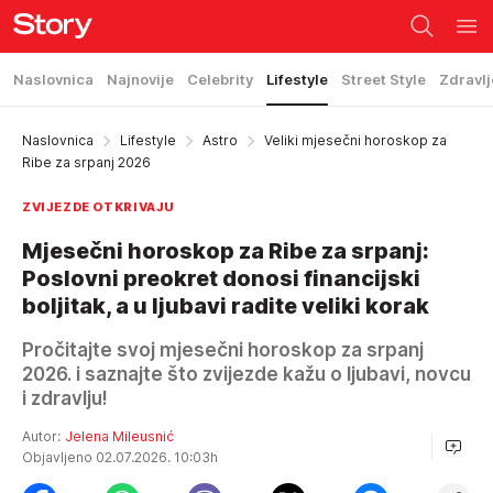
Naslovnica
Najnovije
Celebrity
Lifestyle
Street Style
Zdravlj
Naslovnica
Lifestyle
Astro
Veliki mjesečni horoskop za
Ribe za srpanj 2026
ZVIJEZDE OTKRIVAJU
Mjesečni horoskop za Ribe za srpanj:
Poslovni preokret donosi financijski
boljitak, a u ljubavi radite veliki korak
Pročitajte svoj mjesečni horoskop za srpanj
2026. i saznajte što zvijezde kažu o ljubavi, novcu
i zdravlju!
Autor:
Jelena Mileusnić
Objavljeno 02.07.2026. 10:03h