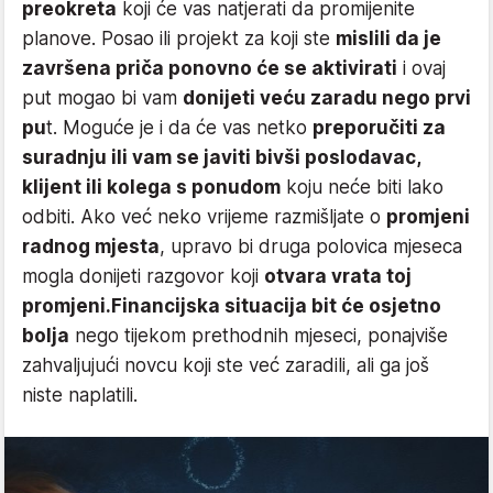
preokreta
koji će vas natjerati da promijenite
planove. Posao ili projekt za koji ste
mislili da je
završena priča ponovno će se aktivirati
i ovaj
put mogao bi vam
donijeti veću zaradu nego prvi
pu
t. Moguće je i da će vas netko
preporučiti za
suradnju ili vam se javiti bivši poslodavac,
klijent ili kolega s ponudom
koju neće biti lako
odbiti. Ako već neko vrijeme razmišljate o
promjeni
radnog mjesta
, upravo bi druga polovica mjeseca
mogla donijeti razgovor koji
otvara vrata toj
promjeni.
Financijska situacija bit će osjetno
bolja
nego tijekom prethodnih mjeseci, ponajviše
zahvaljujući novcu koji ste već zaradili, ali ga još
niste naplatili.