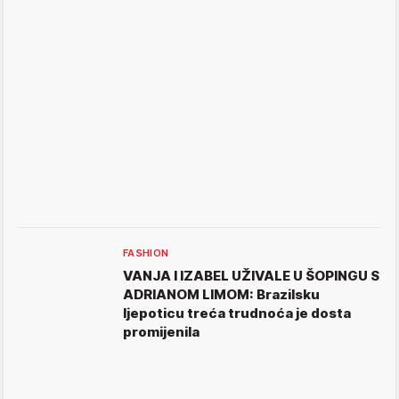
FASHION
VANJA I IZABEL UŽIVALE U ŠOPINGU S
ADRIANOM LIMOM: Brazilsku
ljepoticu treća trudnoća je dosta
promijenila