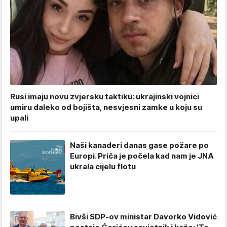
Rusi imaju novu zvjersku taktiku: ukrajinski vojnici
umiru daleko od bojišta, nesvjesni zamke u koju su
upali
Naši kanaderi danas gase požare po
Europi. Priča je počela kad nam je JNA
ukrala cijelu flotu
Bivši SDP-ov ministar Davorko Vidović