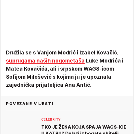
Družila se s Vanjom Modrić i Izabel Kovačić,
suprugama naših nogometaša
Luke Modrića i
Matea Kovačića, ali i srpskom WAGS-icom
Sofijom Milošević s kojima ju je upoznala
zajednička prijateljica Ana Antić.
POVEZANE VIJESTI
CELEBRITY
TKO JE ŽENA KOJA SPAJA WAGS-ICE
U KATRU? Dolazi iz bogate obitelji,