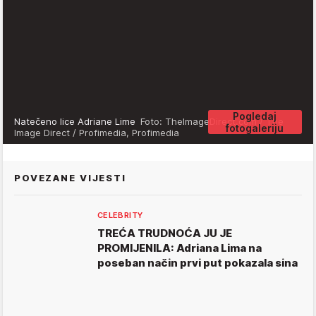
Pogledaj
Natečeno lice Adriane Lime
Foto: TheImageDirect.com / The
fotogaleriju
Image Direct / Profimedia, Profimedia
POVEZANE VIJESTI
CELEBRITY
TREĆA TRUDNOĆA JU JE
PROMIJENILA: Adriana Lima na
poseban način prvi put pokazala sina