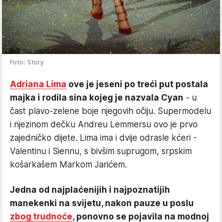
Foto: Story
Adriana Lima
ove je jeseni po treći put postala
majka i rodila sina kojeg je nazvala Cyan
- u
čast plavo-zelene boje njegovih očiju. Supermodelu
i njezinom dečku Andreu Lemmersu ovo je prvo
zajedničko dijete. Lima ima i dvije odrasle kćeri -
Valentinu i Siennu, s bivšim suprugom, srpskim
košarkašem Markom Jarićem.
Jedna od najplaćenijih i najpoznatijih
manekenki na svijetu, nakon pauze u poslu
zbog trudnoće
, ponovno se pojavila na modnoj