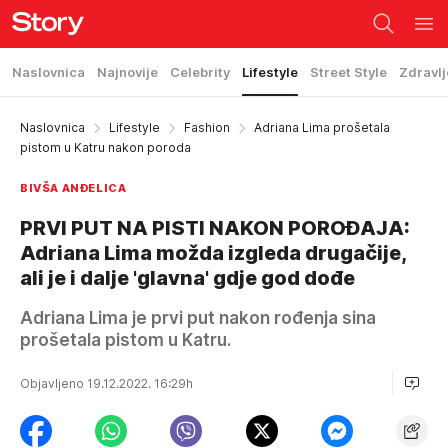
Naslovnica
Najnovije
Celebrity
Lifestyle
Street Style
Zdravlj
Naslovnica
Lifestyle
Fashion
Adriana Lima prošetala
pistom u Katru nakon poroda
BIVŠA ANĐELICA
PRVI PUT NA PISTI NAKON POROĐAJA:
Adriana Lima možda izgleda drugačije,
ali je i dalje 'glavna' gdje god dođe
Adriana Lima je prvi put nakon rođenja sina
prošetala pistom u Katru.
Objavljeno 19.12.2022. 16:29h