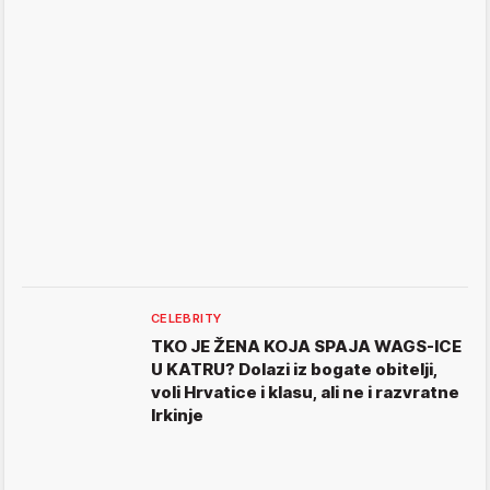
CELEBRITY
TKO JE ŽENA KOJA SPAJA WAGS-ICE
U KATRU? Dolazi iz bogate obitelji,
voli Hrvatice i klasu, ali ne i razvratne
Irkinje