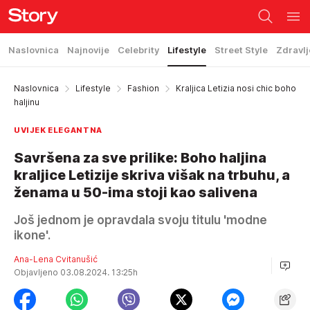
Naslovnica
Najnovije
Celebrity
Lifestyle
Street Style
Zdravlj
Naslovnica
Lifestyle
Fashion
Kraljica Letizia nosi chic boho
haljinu
UVIJEK ELEGANTNA
Savršena za sve prilike: Boho haljina
kraljice Letizije skriva višak na trbuhu, a
ženama u 50-ima stoji kao salivena
Još jednom je opravdala svoju titulu 'modne
ikone'.
Ana-Lena Cvitanušić
Objavljeno 03.08.2024. 13:25h