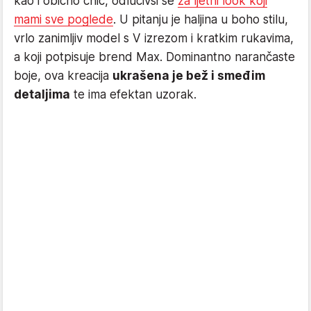
kao i obično chic, odlučivši se
za ljetni look koji
mami sve poglede
. U pitanju je haljina u boho stilu,
vrlo zanimljiv model s V izrezom i kratkim rukavima,
a koji potpisuje brend Max. Dominantno narančaste
boje, ova kreacija
ukrašena je bež i smeđim
detaljima
te ima efektan uzorak.