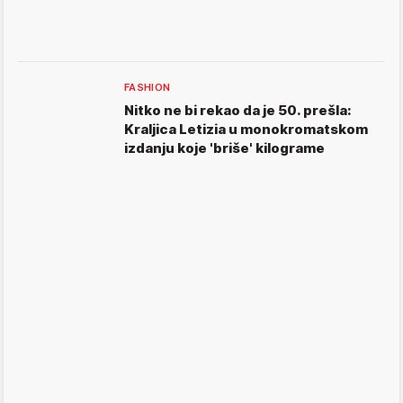
FASHION
Nitko ne bi rekao da je 50. prešla:
Kraljica Letizia u monokromatskom
izdanju koje 'briše' kilograme