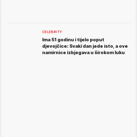
CELEBRITY
Ima 51 godinu i tijelo poput
djevojčice: Svaki dan jede isto, a ove
namirnice izbjegava u širokom luku