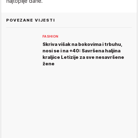
najtoplije dane.
POVEZANE VIJESTI
FASHION
Skriva višak na bokovima i trbuhu,
nosi se i na +40: Savršena haljina
kraljice Letizije za sve nesavršene
žene