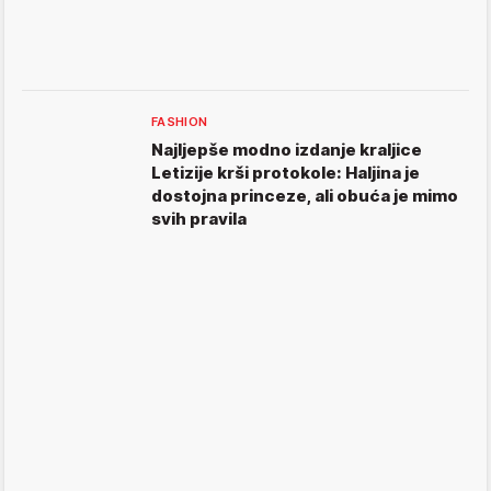
FASHION
Najljepše modno izdanje kraljice
Letizije krši protokole: Haljina je
dostojna princeze, ali obuća je mimo
svih pravila