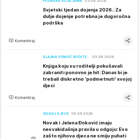
PODRŠKA DOJILJAMA
03.08.2026.
Svjetski tjedan dojenja 2026.: Za
dulje dojenje potrebna je dugoročna
podrška
Komentiraj
SJAJNA POMOĆ RODITE…
03.08.2026.
Knjiga koju su roditelji pokušavali
zabraniti ponovno je hit: Danas bi je
trebali diskretno 'podmetnuti' svojoj
djeci
Komentiraj
ODGOJ DJECE
03.08.2026.
Novak i Jelena Đoković imaju
nesvakidašnja pravila u odgoju: Evo
zašto njihova djeca ne smiju puhati