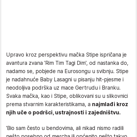
Upravo kroz perspektivu mačka Stipe ispričana je
avantura zvana 'Rim Tim Tagi Dim', od nastanka do,
nadamo se, pobjede na Eurosongu u svibnju. Stipe
je nadahnuće Baby Lasagni u pisanju hit-pjesme i
neodoljiva podrška uz mace Gertrudu i Branku.
Svaka mačka, kao i Stipe, oblikovani su u slikovnici
prema stvarnim karakteristikama, a
najmlađi kroz
njih uče o podršci, ustrajnosti i zajedništvu.
'Bio sam često u bendovima, ali nikad nismo radili
nešto posebno od mercha ili općenito nešto takvo