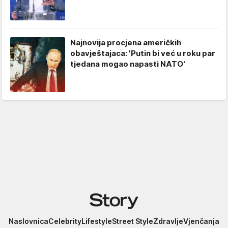
Najnovija procjena američkih
obavještajaca: 'Putin bi već u roku par
tjedana mogao napasti NATO'
Story
Naslovnica
Celebrity
Lifestyle
Street Style
Zdravlje
Vjenčanja