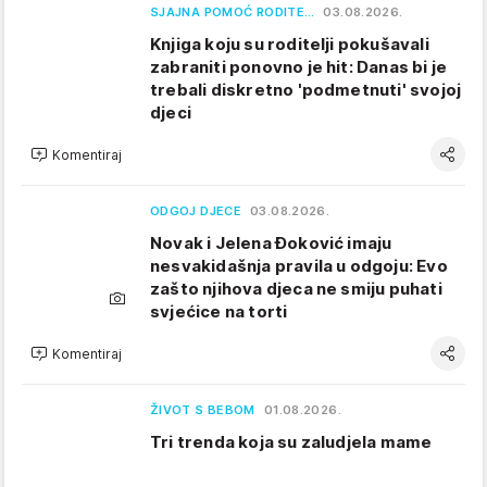
SJAJNA POMOĆ RODITE…
03.08.2026.
Knjiga koju su roditelji pokušavali
zabraniti ponovno je hit: Danas bi je
trebali diskretno 'podmetnuti' svojoj
djeci
Komentiraj
ODGOJ DJECE
03.08.2026.
Novak i Jelena Đoković imaju
nesvakidašnja pravila u odgoju: Evo
zašto njihova djeca ne smiju puhati
svjećice na torti
Komentiraj
ŽIVOT S BEBOM
01.08.2026.
Tri trenda koja su zaludjela mame