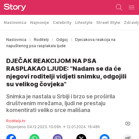
Naslovnica
Najnovije
Celebrity
Lifestyle
Street Style
Zdravlj
Naslovnica
Roditelji
Odgoj
Djecakova reakcija na
napuštenog psa rasplakala ljude
DJEČAK REAKCIJOM NA PSA
RASPLAKAO LJUDE: "Nadam se da će
njegovi roditelji vidjeti snimku, odgojili
su velikog čovjeka"
Snimka je nastala u Srbiji i brzo se proširila
društvenim mrežama, ljudi ne prestaju
komentirati veliko srce mališana
Roditelji.hr
Objavljeno 04.12.2023. 10:09h
→ 12.01.2024. 16:48h