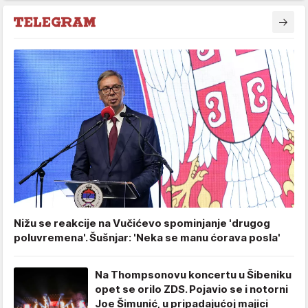
Nižu se reakcije na Vučićevo spominjanje 'drugog
poluvremena'. Šušnjar: 'Neka se manu ćorava posla'
Na Thompsonovu koncertu u Šibeniku
opet se orilo ZDS. Pojavio se i notorni
Joe Šimunić, u pripadajućoj majici