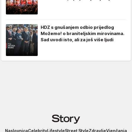
HDZ s gnušanjem odbio prijedlog
Možemo! o braniteljskim mirovinama.
Sad uvodi isto, ali za još više ljudi
Story
Naslovnica
Celebrity
Lifestyle
Street Style
Zdravlje
Vjenčanja