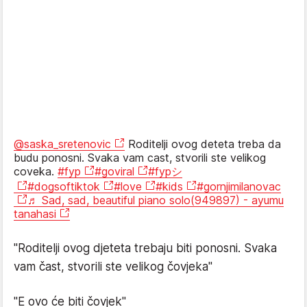
@saska_sretenovic
Roditelji ovog deteta treba da
budu ponosni. Svaka vam cast, stvorili ste velikog
coveka.
#fyp
#goviral
#fypシ
#dogsoftiktok
#love
#kids
#gornjimilanovac
♬ Sad, sad, beautiful piano solo(949897) - ayumu
tanahasi
"Roditelji ovog djeteta trebaju biti ponosni. Svaka
vam čast, stvorili ste velikog čovjeka"
"E ovo će biti čovjek"