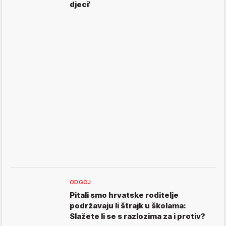
djeci'
ODGOJ
Pitali smo hrvatske roditelje
podržavaju li štrajk u školama:
Slažete li se s razlozima za i protiv?