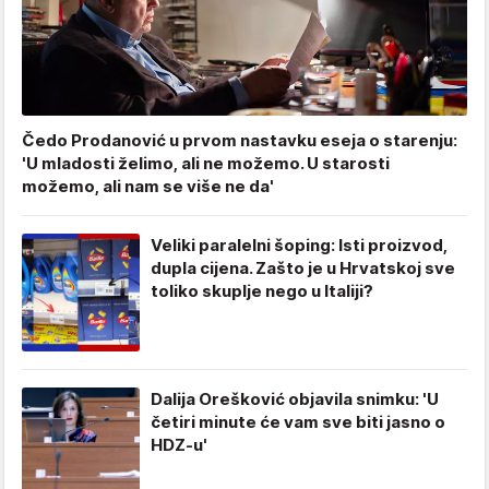
Čedo Prodanović u prvom nastavku eseja o starenju:
'U mladosti želimo, ali ne možemo. U starosti
možemo, ali nam se više ne da'
Veliki paralelni šoping: Isti proizvod,
dupla cijena. Zašto je u Hrvatskoj sve
toliko skuplje nego u Italiji?
Dalija Orešković objavila snimku: 'U
četiri minute će vam sve biti jasno o
HDZ-u'