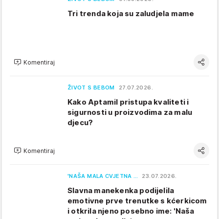
Tri trenda koja su zaludjela mame
Komentiraj
ŽIVOT S BEBOM
27.07.2026.
Kako Aptamil pristupa kvaliteti i
sigurnosti u proizvodima za malu
djecu?
Komentiraj
'NAŠA MALA CVJETNA …
23.07.2026.
Slavna manekenka podijelila
emotivne prve trenutke s kćerkicom
i otkrila njeno posebno ime: 'Naša