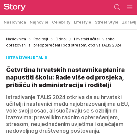
Naslovnica
Najnovije
Celebrity
Lifestyle
Street Style
Zdravlj
Naslovnica
Roditelji
Odgoj
Hrvatski učitelji visoko
obrazovani, ali preopterećeni i pod stresom, otkriva TALIS 2024
ISTRAŽIVANJE TALIS
Četvrtina hrvatskih nastavnika planira
napustiti školu: Rade više od prosjeka,
pritišću ih administracija i roditelji
Istraživanje TALIS 2024 otkriva da su hrvatski
učitelji i nastavnici među najobrazovanijima u EU,
vole svoj posao, ali suočavaju se s ozbiljnim
izazovima: prevelikim radnim opterećenjem,
stresom, neujednačenim uvjetima i osjećajem
nedovoljnog društvenog poštovanja.