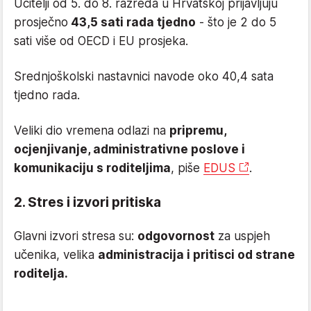
Učitelji od 5. do 8. razreda u Hrvatskoj prijavljuju
prosječno
43,5 sati rada tjedno
- što je 2 do 5
sati više od OECD i EU prosjeka.
Srednjoškolski nastavnici navode oko 40,4 sata
tjedno rada.
Veliki dio vremena odlazi na
pripremu,
ocjenjivanje, administrativne poslove i
komunikaciju s roditeljima
, piše
EDUS
.
2. Stres i izvori pritiska
Glavni izvori stresa su:
odgovornost
za uspjeh
učenika, velika
administracija i pritisci od strane
roditelja.