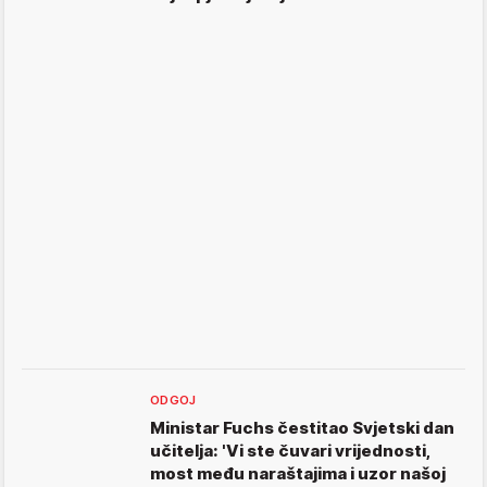
ODGOJ
Ministar Fuchs čestitao Svjetski dan
učitelja: 'Vi ste čuvari vrijednosti,
most među naraštajima i uzor našoj