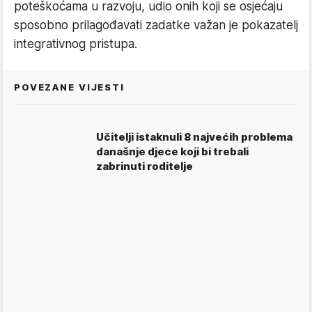
poteškoćama u razvoju, udio onih koji se osjećaju
sposobno prilagođavati zadatke važan je pokazatelj
integrativnog pristupa.
POVEZANE VIJESTI
Učitelji istaknuli 8 najvećih problema
današnje djece koji bi trebali
zabrinuti roditelje