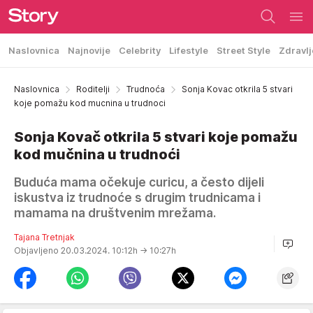
Naslovnica
Najnovije
Celebrity
Lifestyle
Street Style
Zdravlj
Naslovnica
Roditelji
Trudnoća
Sonja Kovac otkrila 5 stvari
koje pomažu kod mucnina u trudnoci
Sonja Kovač otkrila 5 stvari koje pomažu
kod mučnina u trudnoći
Buduća mama očekuje curicu, a često dijeli
iskustva iz trudnoće s drugim trudnicama i
mamama na društvenim mrežama.
Tajana Tretnjak
Objavljeno 20.03.2024. 10:12h
→ 10:27h