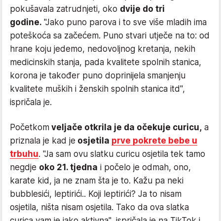
pokušavala zatrudnjeti, oko
dvije do tri
godine.
"Jako puno parova i to sve više mladih ima
poteškoća sa začećem. Puno stvari utječe na to: od
hrane koju jedemo, nedovoljnog kretanja, nekih
medicinskih stanja, pada kvalitete spolnih stanica,
korona je također puno doprinijela smanjenju
kvalitete muških i ženskih spolnih stanica itd",
ispričala je.
Početkom
veljače otkrila je da očekuje curicu,
a
priznala je kad je
osjetila
prve pokrete bebe u
trbuhu
. "Ja sam ovu slatku curicu osjetila tek tamo
negdje
oko 21. tjedna
i počelo je odmah, ono,
karate kid, ja ne znam šta je to. Kažu pa neki
bubblesići, leptirići.. Koji leptirići? Ja to nisam
osjetila, ništa nisam osjetila. Tako da ova slatka
curica vam je jako aktivna", ispričala je na TikTok i