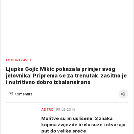
FOOD&TRAVEL
Ljupka Gojić Mikić pokazala primjer svog
jelovnika: Priprema se za trenutak, zasitno je
i nutritivno dobro izbalansirano
Komentiraj
ASTRO
PRIJE 20 H
Molitve su im uslišene: 3 znaka
kojima zvijezde brišu suze i otvaraju
put do velike sreće