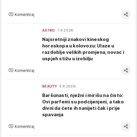
Komentiraj
ASTRO
7.8.2026.
Najsretniji znakovi kineskog
horoskopa u kolovozu: Ulaze u
razdoblje velikih promjena, novac i
uspjeh stižu u izobilju
Komentiraj
BEAUTY
8.8.2026.
Baršunasti, nježni i mirišu na čisto:
Ovi parfemi su podcijenjeni, a tako
divni da ćete ih nanijeti čak i prije
spavanja
Komentiraj