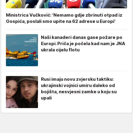
Ministrica Vučković: 'Nemamo gdje zbrinuti otpad iz
Gospića, poslali smo upite na 62 adrese u Europi'
Naši kanaderi danas gase požare po
Europi. Priča je počela kad nam je JNA
ukrala cijelu flotu
Rusi imaju novu zvjersku taktiku:
ukrajinski vojnici umiru daleko od
bojišta, nesvjesni zamke u koju su
upali