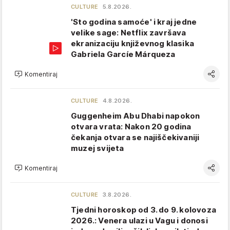
CULTURE
5.8.2026.
'Sto godina samoće' i kraj jedne
velike sage: Netflix završava
ekranizaciju književnog klasika
Gabriela Garcíe Márqueza
Komentiraj
CULTURE
4.8.2026.
Guggenheim Abu Dhabi napokon
otvara vrata: Nakon 20 godina
čekanja otvara se najiščekivaniji
muzej svijeta
Komentiraj
CULTURE
3.8.2026.
Tjedni horoskop od 3. do 9. kolovoza
2026.: Venera ulazi u Vagu i donosi