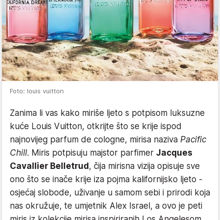
Foto: louis vuitton
Zanima li vas kako miriše ljeto s potpisom luksuzne
kuće Louis Vuitton, otkrijte što se krije ispod
najnovijeg parfum de cologne, mirisa naziva
Pacific
Chill
. Miris potpisuju majstor parfimer
Jacques
Cavallier Belletrud
, čija mirisna vizija opisuje sve
ono što se inače krije iza pojma kalifornijsko ljeto -
osjećaj slobode, uživanje u samom sebi i prirodi koja
nas okružuje, te umjetnik Alex Israel, a ovo je peti
miris iz kolekcije mirisa inspiriranih Los Angelesom.